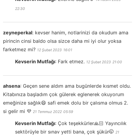
22:30
zeyneperkal
:
kevser hanim, notlarinizi da okudum ama
pirincin cinsi baldo olsa sizce daha mi iyi olur yoksa
farketmez mi?
12 Şubat 2023
16:01
Kevserin Mutfağı
:
Fark etmez.
12 Şubat 2023
21:00
ahsena
:
Geçen sene aldım ama bugünlerde kısmet oldu.
Kitabınıza başladım çok gülerek eglenerek okuyorum
emeğinize sağlık😄 safi emek dolu bir çalısma olmus 2.
si gelir mi 💜
21 Temmuz 2022
05:59
Kevserin Mutfağı
:
Çok teşekkürler🙏🏻 Yayıncılık
sektörüyle bir sınav yetti bana, çok şükür🤭
21