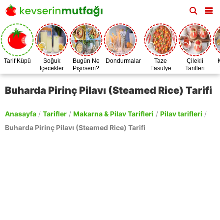
Tarif Küpü
Soğuk
Bugün Ne
Dondurmalar
Taze
Çilekli
İçecekler
Pişirsem?
Fasulye
Tarifleri
Zamanı
Buharda Pirinç Pilavı (Steamed Rice) Tarifi
Anasayfa
/
Tarifler
/
Makarna & Pilav Tarifleri
/
Pilav tarifleri
/
Buharda Pirinç Pilavı (Steamed Rice) Tarifi