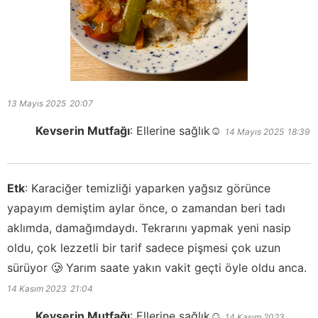
13 Mayıs 2025
20:07
Kevserin Mutfağı
:
Ellerine sağlık☺️
14 Mayıs 2025
18:39
Etk
:
Karaciğer temizliği yaparken yağsız görünce
yapayım demiştim aylar önce, o zamandan beri tadı
aklımda, damağımdaydı. Tekrarını yapmak yeni nasip
oldu, çok lezzetli bir tarif sadece pişmesi çok uzun
sürüyor 🥲 Yarım saate yakın vakit geçti öyle oldu anca.
14 Kasım 2023
21:04
Kevserin Mutfağı
:
Ellerine sağlık☺️
14 Kasım 2023