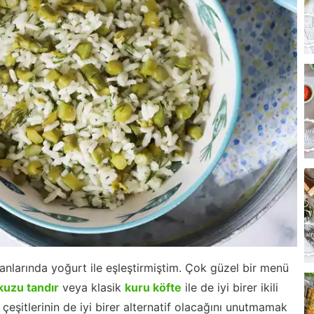
anlarında yoğurt ile eşleştirmiştim. Çok güzel bir menü
kuzu tandır
veya klasik
kuru köfte
ile de iyi birer ikili
 çeşitlerinin de iyi birer alternatif olacağını unutmamak