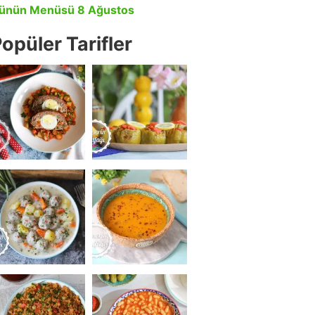
ünün Menüsü 8 Ağustos
opüler Tarifler