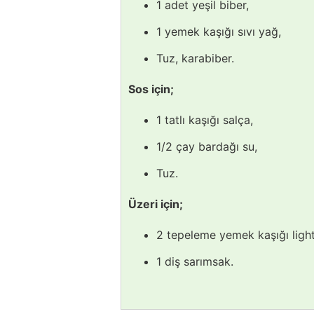
1 adet yeşil biber,
1 yemek kaşığı sıvı yağ,
Tuz, karabiber.
Sos için;
1 tatlı kaşığı salça,
1/2 çay bardağı su,
Tuz.
Üzeri için;
2 tepeleme yemek kaşığı light
1 diş sarımsak.