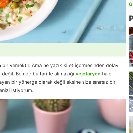
G
P
bir yemektir. Ama ne yazık ki et içermesinden dolayı
f değil. Ben de bu tarifle ali naziği
vejetaryen
hale
layan bir yönerge olarak değil aksine size sınırsız bir
nizi istiyorum.