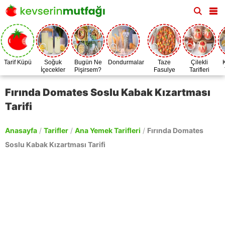
Tarif Küpü
Soğuk
Bugün Ne
Dondurmalar
Taze
Çilekli
İçecekler
Pişirsem?
Fasulye
Tarifleri
Zamanı
Fırında Domates Soslu Kabak Kızartması
Tarifi
Anasayfa
/
Tarifler
/
Ana Yemek Tarifleri
/
Fırında Domates
Soslu Kabak Kızartması Tarifi