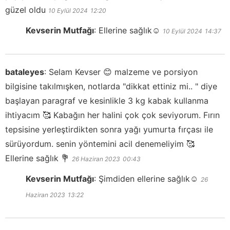
güzel oldu
10 Eylül 2024
12:20
Kevserin Mutfağı
:
Ellerine sağlık☺️
10 Eylül 2024
14:37
bataleyes
:
Selam Kevser 😊 malzeme ve porsiyon
bilgisine takılmışken, notlarda "dikkat ettiniz mi.. " diye
başlayan paragraf ve kesinlikle 3 kg kabak kullanma
ihtiyacım 🥰 Kabağın her halini çok çok seviyorum. Fırın
tepsisine yerleştirdikten sonra yağı yumurta fırçası ile
sürüyordum. senin yöntemini acil denemeliyim 🥰
Ellerine sağlık 💐
26 Haziran 2023
00:43
Kevserin Mutfağı
:
Şimdiden ellerine sağlık☺️
26
Haziran 2023
13:22