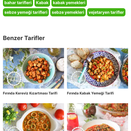
bahar tarifleri
Kabak
kabak yemekleri
sebze yemeği tarifleri
sebze yemekleri
vejetaryen tarifler
Benzer Tarifler
Fırında Kereviz Kızartması Tarifi
Fırında Kabak Yemeği Tarifi