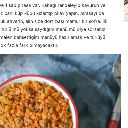
 ve 1 sap pırasa var. Kabağı rendeleyip kavurun ve
atlıcanı küp küpü kızartıp pilav yapın, pırasayı da
k atıverin, alın size dört başı mamur bir sofra. İlk
a türlü mü yoksa saydığım menü mü diye sorsanız
emelen bahsettiğim menüyü hazırlamak ve türlüyü
ok fazla fark olmayacaktır.