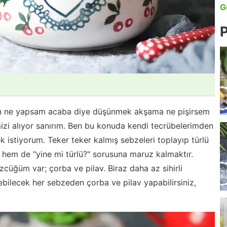
G
P
n ne yapsam acaba diye düşünmek akşama ne pişirsem
zi alıyor sanırım. Ben bu konuda kendi tecrübelerimden
k istiyorum. Teker teker kalmış sebzeleri toplayıp türlü
hem de "yine mi türlü?" sorusuna maruz kalmaktır.
zcüğüm var; çorba ve pilav. Biraz daha az sihirli
ebilecek her sebzeden çorba ve pilav yapabilirsiniz,