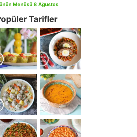
ünün Menüsü 8 Ağustos
opüler Tarifler