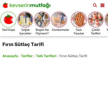
Tarif Küpü
Soğuk
Bugün Ne
Dondurmalar
Taze
Çilekli
İçecekler
Pişirsem?
Fasulye
Tarifleri
Zamanı
Fırın Sütlaç Tarifi
Anasayfa
/
Tarifler
/
Tatlı Tarifleri
/
Fırın Sütlaç Tarifi