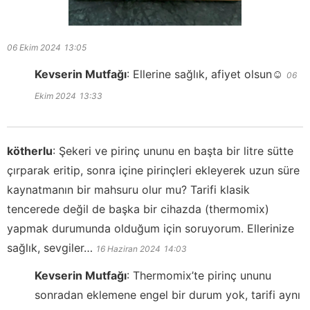
06 Ekim 2024
13:05
Kevserin Mutfağı
:
Ellerine sağlık, afiyet olsun☺️
06
Ekim 2024
13:33
kötherlu
:
Şekeri ve pirinç ununu en başta bir litre sütte
çırparak eritip, sonra içine pirinçleri ekleyerek uzun süre
kaynatmanın bir mahsuru olur mu? Tarifi klasik
tencerede değil de başka bir cihazda (thermomix)
yapmak durumunda olduğum için soruyorum. Ellerinize
sağlık, sevgiler…
16 Haziran 2024
14:03
Kevserin Mutfağı
:
Thermomix’te pirinç ununu
sonradan eklemene engel bir durum yok, tarifi aynı