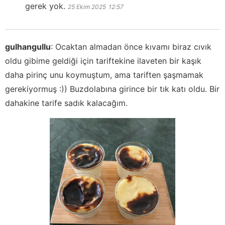
gerek yok.
25 Ekim 2025
12:57
gulhangullu
:
Ocaktan almadan önce kıvamı biraz cıvık
oldu gibime geldiği için tariftekine ilaveten bir kaşık
daha pirinç unu koymuştum, ama tariften şaşmamak
gerekiyormuş :)) Buzdolabına girince bir tık katı oldu. Bir
dahakine tarife sadık kalacağım.