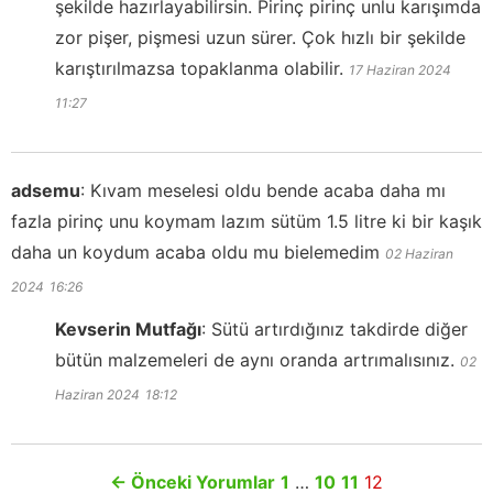
şekilde hazırlayabilirsin. Pirinç pirinç unlu karışımda
zor pişer, pişmesi uzun sürer. Çok hızlı bir şekilde
karıştırılmazsa topaklanma olabilir.
17 Haziran 2024
11:27
adsemu
:
Kıvam meselesi oldu bende acaba daha mı
fazla pirinç unu koymam lazım sütüm 1.5 litre ki bir kaşık
daha un koydum acaba oldu mu bielemedim
02 Haziran
2024
16:26
Kevserin Mutfağı
:
Sütü artırdığınız takdirde diğer
bütün malzemeleri de aynı oranda artrımalısınız.
02
Haziran 2024
18:12
←
Önceki Yorumlar
1
…
10
11
12