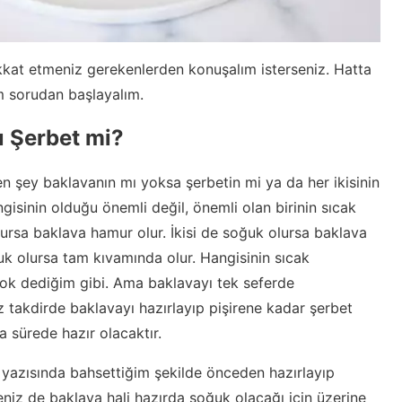
ikkat etmeniz gerekenlerden konuşalım isterseniz. Hatta
m sorudan başlayalım.
ı Şerbet mi?
en şey baklavanın mı yoksa şerbetin mi ya da her ikisinin
gisinin olduğu önemli değil, önemli olan birinin sıcak
olursa baklava hamur olur. İkisi de soğuk olursa baklava
ğuk olursa tam kıvamında olur. Hangisinin sıcak
ok dediğim gibi. Ama baklavayı tek seferde
 takdirde baklavayı hazırlayıp pişirene kadar şerbet
 sürede hazır olacaktır.
yazısında bahsettiğim şekilde önceden hazırlayıp
niz de baklava hali hazırda soğuk olacağı için üzerine