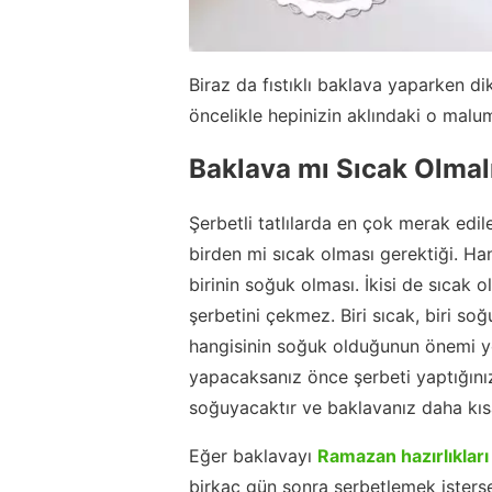
Biraz da fıstıklı baklava yaparken d
öncelikle hepinizin aklındaki o malu
Baklava mı Sıcak Olmal
Şerbetli tatlılarda en çok merak edil
birden mi sıcak olması gerektiği. Han
birinin soğuk olması. İkisi de sıcak 
şerbetini çekmez. Biri sıcak, biri so
hangisinin soğuk olduğunun önemi y
yapacaksanız önce şerbeti yaptığınız
soğuyacaktır ve baklavanız daha kısa
Eğer baklavayı
Ramazan hazırlıkları
birkaç gün sonra şerbetlemek isterse