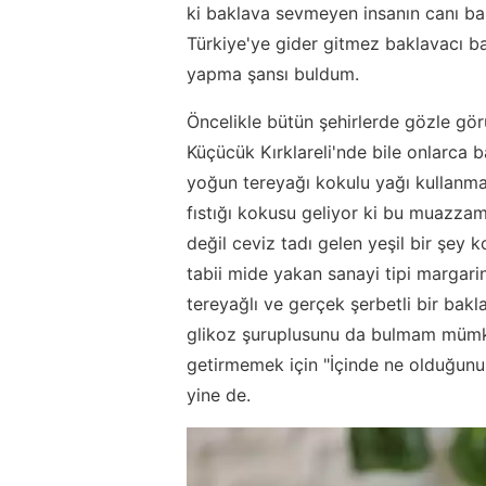
ki baklava sevmeyen insanın canı ba
Türkiye'ye gider gitmez baklavacı ba
yapma şansı buldum.
Öncelikle bütün şehirlerde gözle gör
Küçücük Kırklareli'nde bile onlarca ba
yoğun tereyağı kokulu yağı kullanma
fıstığı kokusu geliyor ki bu muazzam 
değil ceviz tadı gelen yeşil bir şey
tabii mide yakan sanayi tipi margari
tereyağlı ve gerçek şerbetli bir bakl
glikoz şuruplusunu da bulmam mümkün
getirmemek için "İçinde ne olduğunu 
yine de.