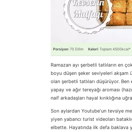
Porsiyon
: 70 Dilim
Kalori
: Toplam 4500kcal*
Ramazan ayı şerbetli tatlıların en ço
boyu düşen şeker seviyeleri akşam üstü
olan şerbetli tatlıları düşürüyor. B
yapay ve ağır tereyağı aroması (hazı
naif arkadaşları hayal kırıklığına uğr
Son aylardan Youtube'un tevsiye mek
yiyen yabancı turist videoları batak
elbette. Hayatında ilk defa baklava