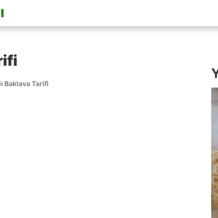
ifi
Y
lı Baklava Tarifi