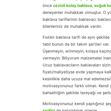
önce
cevizli kolay baklava
,
soğuk b
deneyenler muhakkak olmuştur. O yüz
baklava tariflerinin baklavacı baklav
bilenleriniz de muhakkak vardır.
Fıstıklı baklava tarifi de aynı şekild
tabii bunun da bir takım şartları var.
Üşenmeyin, erinmeyin, kolaya kaçmay
vermeyin. Biliyorum malzemeler inanı
Ucuz baklavacıların baklavaları sizi
fiyatı/maliyetiyse evde yapmaya kal
kesinlikle daha ucuza mal edemezsi
motivasyonunuz farklı olmalı. Kendi 
bahsettiğim şekilde tereyağı ve şerbet
Motivasyonunuz kendi yaptığınız şe
tarifini
de hatırlatmak isterim.