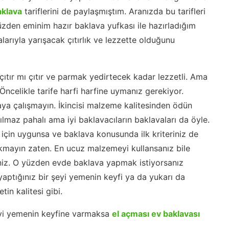
aklava
tariflerini de paylaşmıştım. Aranızda bu tarifleri
den eminim hazır baklava yufkası ile hazırladığım
alarıyla yarışacak çıtırlık ve lezzette olduğunu
e çıtır mı çıtır ve parmak yedirtecek kadar lezzetli. Ama
 Öncelikle tarife harfi harfine uymanız gerekiyor.
a çalışmayın. İkincisi malzeme kalitesinden ödün
lmaz pahalı ama iyi baklavacıların baklavaları da öyle.
n için uygunsa ve baklava konusunda ilk kriteriniz de
kmayın zaten. En ucuz malzemeyi kullansanız bile
niz. O yüzden evde baklava yapmak istiyorsanız
yaptığınız bir şeyi yemenin keyfi ya da yukarı da
in kalitesi gibi.
yi yemenin keyfine varmaksa
el açması ev baklavası