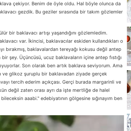
klava çekiyor. Benim de öyle oldu. Hal böyle olunca da
klavacı gezdik. Bu geziler sırasında bir takım gözlemler
ülür bir baklavacı artışı yaşandığını gözlemledim.
klavacı var. İkincisi, baklavacılar eskiden kullandıkları o
yı bırakmış, baklavalardan tereyağı kokusu değil antep
bir şey. Üçüncüsü, ucuz baklavaların içine antep fıstığı
 koyuyorlar. Son olarak ben artık baklava seviyorum. Ama
n ve glikoz şuruplu bir baklavadan ziyade gerçek
avayı tercih ederim açıkçası. Gerçi burada margarinli ve
 değil zaten orası ayrı da işte mertliğe de halel
bileceksin aaabi." edebiyatının gölgesine sığınayım ben