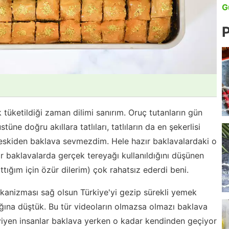
G
P
k tüketildiği zaman dilimi sanırım. Oruç tutanların gün
ne doğru akıllara tatlıları, tatlıların da en şekerlisi
en eskiden baklava sevmezdim. Hele hazır baklavalardaki o
r baklavalarda gerçek tereyağı kullanıldığını düşünen
attığım için özür dilerim) çok rahatsız ederdi beni.
anizması sağ olsun Türkiye'yi gezip sürekli yemek
lığına düştük. Bu tür videoların olmazsa olmazı baklava
 yiyen insanlar baklava yerken o kadar kendinden geçiyor