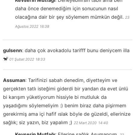
daha önce denemediğim için sonucunun nasıl
olacağına dair bir şey söylemem mümkün değil.
23
Ağustos 2022
16:38
gulsenn
:
daha çok avokadolu tarifff bunu deniycem illa
🐒
01 Şubat 2022
18:33
Assuman
:
Tarifinizi sabah denedim, diyetteyim ve
gerçekten tatlı isteğimi giderdi bir yandan da evet ünlü
bi karışım yüketiyorum hissiyle bi mutluluk da
yaşadığımı söylemeliyim :) benim biraz daha pişirmem
gerekirmiş ama içi hafif ıslak böyle de güzeldi, ellerinize
sağlık; siz yazın, biz yapalım ;)
22 Mart 2020
14:40
Kevserin Mutfağı
:
Ellerine sağlık Asumancım.
22