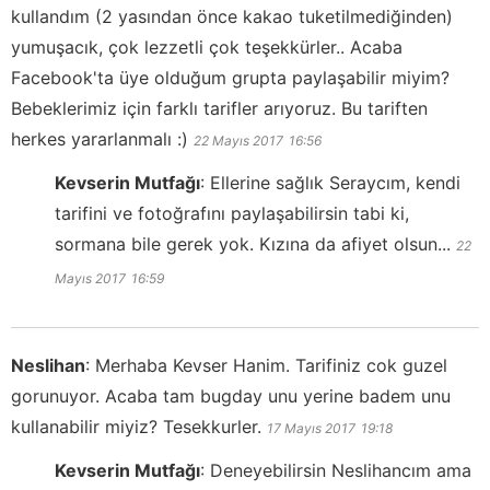
kullandım (2 yasından önce kakao tuketilmediğinden)
yumuşacık, çok lezzetli çok teşekkürler.. Acaba
Facebook'ta üye olduğum grupta paylaşabilir miyim?
Bebeklerimiz için farklı tarifler arıyoruz. Bu tariften
herkes yararlanmalı :)
22 Mayıs 2017
16:56
Kevserin Mutfağı
:
Ellerine sağlık Seraycım, kendi
tarifini ve fotoğrafını paylaşabilirsin tabi ki,
sormana bile gerek yok. Kızına da afiyet olsun...
22
Mayıs 2017
16:59
Neslihan
:
Merhaba Kevser Hanim. Tarifiniz cok guzel
gorunuyor. Acaba tam bugday unu yerine badem unu
kullanabilir miyiz? Tesekkurler.
17 Mayıs 2017
19:18
Kevserin Mutfağı
:
Deneyebilirsin Neslihancım ama