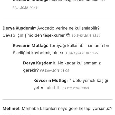
Mart 2020
14:46
Derya Kuşdemir
:
Avocado yerine ne kullanılabilir?
Cevap için şimdiden teşekkürler 😊
30 Eylül 2018
18:31
Kevserin Mutfağı
:
Tereyağı kullanabilirsin ama bir
özelliğini kaybetmiş olursun.
30 Eylül 2018
18:55
Derya Kuşdemir
:
Ne kadar kullanmamız
gerekir?
05 Ekim 2018
13:09
Kevserin Mutfağı
:
1 dolu yemek kaşığı
yeterli olur👍🏻
05 Ekim 2018
13:24
Mehmet
:
Merhaba kalorileri neye göre hesaplıyorsunuz?