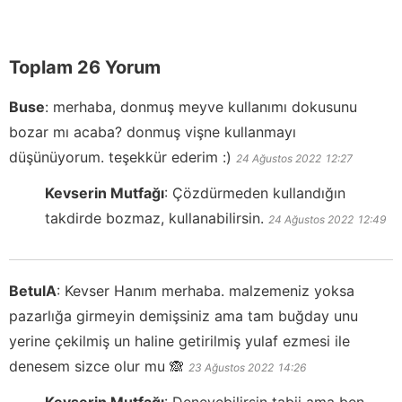
Toplam 26 Yorum
Buse
:
merhaba, donmuş meyve kullanımı dokusunu
bozar mı acaba? donmuş vişne kullanmayı
düşünüyorum. teşekkür ederim :)
24 Ağustos 2022
12:27
Kevserin Mutfağı
:
Çözdürmeden kullandığın
takdirde bozmaz, kullanabilirsin.
24 Ağustos 2022
12:49
BetulA
:
Kevser Hanım merhaba. malzemeniz yoksa
pazarlığa girmeyin demişsiniz ama tam buğday unu
yerine çekilmiş un haline getirilmiş yulaf ezmesi ile
denesem sizce olur mu 🙈
23 Ağustos 2022
14:26
Kevserin Mutfağı
:
Deneyebilirsin tabii ama ben