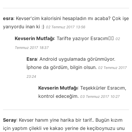
esra
:
Kevser'cim kalorisini hesapladın mı acaba? Çok işe
yarıyordu inan ki :)
02 Temmuz 2017
13:56
Kevserin Mutfağı
:
Tarifte yazıyor Esracım👍🏻
02
Temmuz 2017
18:37
Esra
:
Android uygulamada görünmüyor.
İphone da gördüm, bilgin olsun.
02 Temmuz 2017
23:24
Kevserin Mutfağı
:
Teşekkürler Esracım,
kontrol edeceğim.
03 Temmuz 2017
10:27
Seray
:
Kevser hanım yine harika bir tarif.. Bugün kızım
için yaptım çilekli ve kakao yerine de keçiboynuzu unu