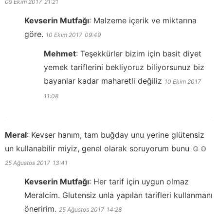
09 Ekim 2017
21:21
Kevserin Mutfağı
:
Malzeme içerik ve miktarına
göre.
10 Ekim 2017
09:49
Mehmet
:
Teşekkürler bizim için basit diyet
yemek tariflerini bekliyoruz biliyorsunuz biz
bayanlar kadar maharetli değiliz
10 Ekim 2017
11:08
Meral
:
Kevser hanım, tam buğday unu yerine glütensiz
un kullanabilir miyiz, genel olarak soruyorum bunu ☺️☺️
25 Ağustos 2017
13:41
Kevserin Mutfağı
:
Her tarif için uygun olmaz
Meralcim. Glutensiz unla yapılan tarifleri kullanmanı
öneririm.
25 Ağustos 2017
14:28