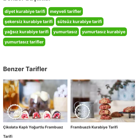
diyet kurabiye tarifi
meyveli tarifler
şekersiz kurabiye tarifi
sütsüz kurabiye tarifi
yağsız kurabiye tarifi
yumurtasız
yumurtasız kurabiye
yumurtasız tarifler
Benzer Tarifler
Çikolata Kaplı Yoğurtlu Frambuaz
Frambuazlı Kurabiye Tarifi
Tarifi