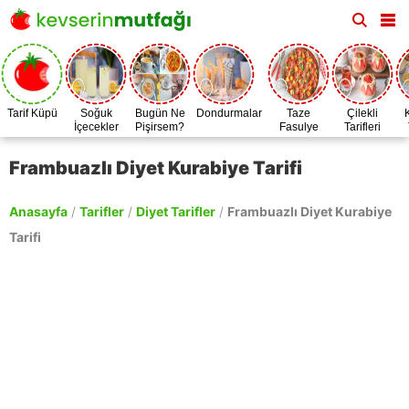
Tarif Küpü
Soğuk
Bugün Ne
Dondurmalar
Taze
Çilekli
İçecekler
Pişirsem?
Fasulye
Tarifleri
Zamanı
Frambuazlı Diyet Kurabiye Tarifi
Anasayfa
/
Tarifler
/
Diyet Tarifler
/
Frambuazlı Diyet Kurabiye
Tarifi