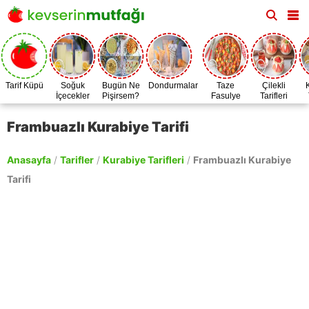
Tarif Küpü
Soğuk
Bugün Ne
Dondurmalar
Taze
Çilekli
İçecekler
Pişirsem?
Fasulye
Tarifleri
Zamanı
Frambuazlı Kurabiye Tarifi
Anasayfa
/
Tarifler
/
Kurabiye Tarifleri
/
Frambuazlı Kurabiye
Tarifi