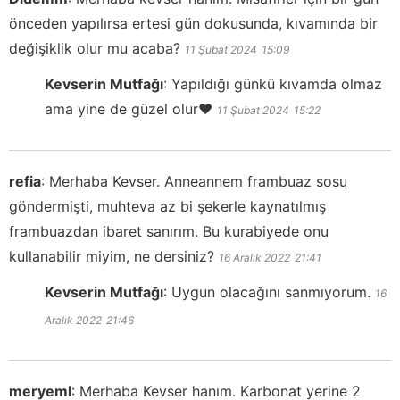
önceden yapılırsa ertesi gün dokusunda, kıvamında bir
değişiklik olur mu acaba?
11 Şubat 2024
15:09
Kevserin Mutfağı
:
Yapıldığı günkü kıvamda olmaz
ama yine de güzel olur❤️
11 Şubat 2024
15:22
refia
:
Merhaba Kevser. Anneannem frambuaz sosu
göndermişti, muhteva az bi şekerle kaynatılmış
frambuazdan ibaret sanırım. Bu kurabiyede onu
kullanabilir miyim, ne dersiniz?
16 Aralık 2022
21:41
Kevserin Mutfağı
:
Uygun olacağını sanmıyorum.
16
Aralık 2022
21:46
meryeml
:
Merhaba Kevser hanım. Karbonat yerine 2