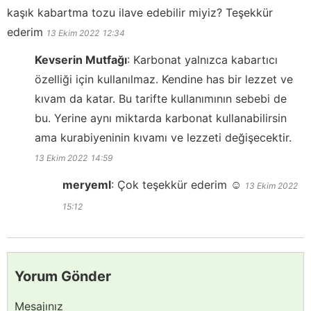
kaşık kabartma tozu ilave edebilir miyiz? Teşekkür
ederim
13 Ekim 2022
12:34
Kevserin Mutfağı
:
Karbonat yalnızca kabartıcı
özelliği için kullanılmaz. Kendine has bir lezzet ve
kıvam da katar. Bu tarifte kullanımının sebebi de
bu. Yerine aynı miktarda karbonat kullanabilirsin
ama kurabiyeninin kıvamı ve lezzeti değişecektir.
13 Ekim 2022
14:59
meryeml
:
Çok teşekkür ederim ☺️
13 Ekim 2022
15:12
Yorum Gönder
Mesajınız