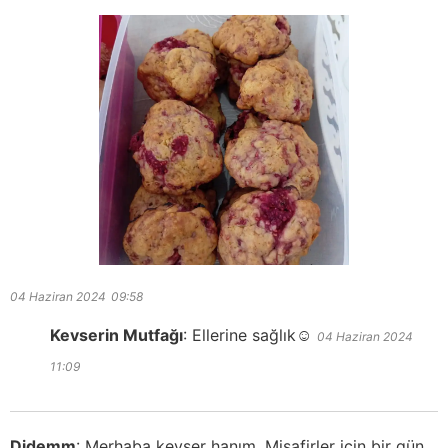
04 Haziran 2024
09:58
Kevserin Mutfağı
:
Ellerine sağlık☺️
04 Haziran 2024
11:09
Didemm
:
Merhaba kevser hanım. Misafirler için bir gün