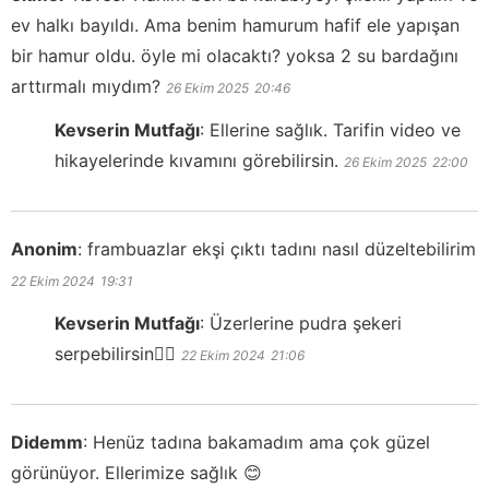
ev halkı bayıldı. Ama benim hamurum hafif ele yapışan
bir hamur oldu. öyle mi olacaktı? yoksa 2 su bardağını
arttırmalı mıydım?
26 Ekim 2025
20:46
Kevserin Mutfağı
:
Ellerine sağlık. Tarifin video ve
hikayelerinde kıvamını görebilirsin.
26 Ekim 2025
22:00
Anonim
:
frambuazlar ekşi çıktı tadını nasıl düzeltebilirim
22 Ekim 2024
19:31
Kevserin Mutfağı
:
Üzerlerine pudra şekeri
serpebilirsin👍🏻
22 Ekim 2024
21:06
Didemm
:
Henüz tadına bakamadım ama çok güzel
görünüyor. Ellerimize sağlık 😊