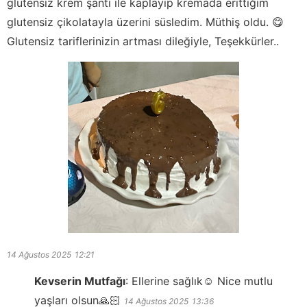
glutensiz krem şanti ile kaplayıp kremada erittiğim
glutensiz çikolatayla üzerini süsledim. Müthiş oldu. 😋
Glutensiz tariflerinizin artması dileğiyle, Teşekkürler..
14 Ağustos 2025
12:21
Kevserin Mutfağı
:
Ellerine sağlık☺️ Nice mutlu
yaşları olsun🙏🏻
14 Ağustos 2025
13:36