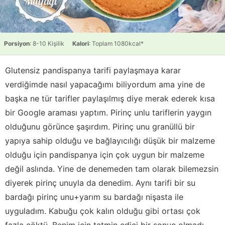
Porsiyon
: 8-10 Kişilik
Kalori
: Toplam 1080kcal*
Glutensiz pandispanya tarifi paylaşmaya karar
verdiğimde nasıl yapacağımı biliyordum ama yine de
başka ne tür tarifler paylaşılmış diye merak ederek kısa
bir Google araması yaptım. Pirinç unlu tariflerin yaygın
olduğunu görünce şaşırdım. Pirinç unu granüllü bir
yapıya sahip olduğu ve bağlayıcılığı düşük bir malzeme
olduğu için pandispanya için çok uygun bir malzeme
değil aslında. Yine de denemeden tam olarak bilemezsin
diyerek pirinç unuyla da denedim. Aynı tarifi bir su
bardağı pirinç unu+yarım su bardağı nişasta ile
uyguladım. Kabuğu çok kalın olduğu gibi ortası çok
fazla çöktü. Benim için tatmin edici bir sonuç olmadı