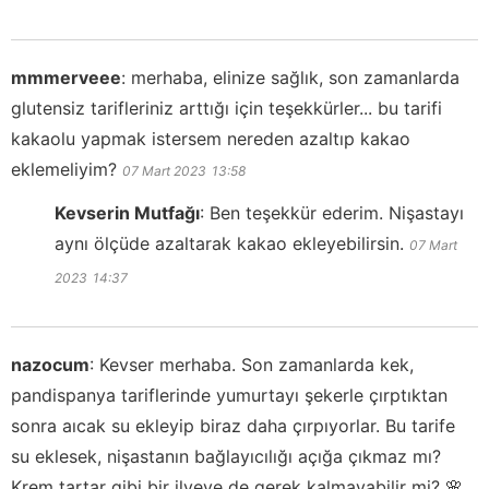
mmmerveee
:
merhaba, elinize sağlık, son zamanlarda
glutensiz tarifleriniz arttığı için teşekkürler... bu tarifi
kakaolu yapmak istersem nereden azaltıp kakao
eklemeliyim?
07 Mart 2023
13:58
Kevserin Mutfağı
:
Ben teşekkür ederim. Nişastayı
aynı ölçüde azaltarak kakao ekleyebilirsin.
07 Mart
2023
14:37
nazocum
:
Kevser merhaba. Son zamanlarda kek,
pandispanya tariflerinde yumurtayı şekerle çırptıktan
sonra aıcak su ekleyip biraz daha çırpıyorlar. Bu tarife
su eklesek, nişastanın bağlayıcılığı açığa çıkmaz mı?
Krem tartar gibi bir ilveye de gerek kalmayabilir mi? 🌸