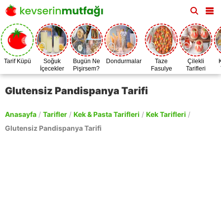
Tarif Küpü
Soğuk
Bugün Ne
Dondurmalar
Taze
Çilekli
İçecekler
Pişirsem?
Fasulye
Tarifleri
Zamanı
Glutensiz Pandispanya Tarifi
Anasayfa
/
Tarifler
/
Kek & Pasta Tarifleri
/
Kek Tarifleri
/
Glutensiz Pandispanya Tarifi