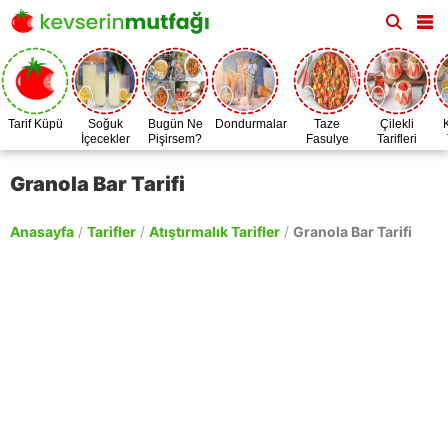
Tarif Küpü
Soğuk
Bugün Ne
Dondurmalar
Taze
Çilekli
İçecekler
Pişirsem?
Fasulye
Tarifleri
Zamanı
Granola Bar Tarifi
Anasayfa
/
Tarifler
/
Atıştırmalık Tarifler
/
Granola Bar Tarifi