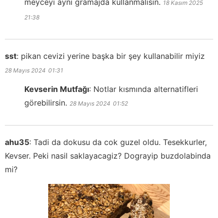
meyceyi aynı gramajda kullanmalısın.
18 Kasım 2025
21:38
sst
:
pikan cevizi yerine başka bir şey kullanabilir miyiz
28 Mayıs 2024
01:31
Kevserin Mutfağı
:
Notlar kısmında alternatifleri
görebilirsin.
28 Mayıs 2024
01:52
ahu35
:
Tadi da dokusu da cok guzel oldu. Tesekkurler,
Kevser. Peki nasil saklayacagiz? Dograyip buzdolabinda
mi?