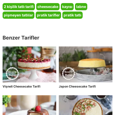
2 kişilik tatlı tarifi
cheesecake
kayısı
labne
pişmeyen tatlılar
pratik tarifler
pratik tatlı
Benzer Tarifler
Vişneli Cheesecake Tarifi
Japon Cheesecake Tarifi