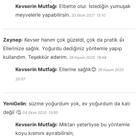
Kevserin Mutfağı
:
Elbette olur. İstediğin yumuşak
meyvelerle yapabilirsin.
20 Ekim 2021
15:10
Zeynep
:
Kevser hanım çok güzeldi, çok da pratik 👍
Ellerinize sağlık. Yoğurdu dediğiniz yöntemle yapıp
kullandım. Teşekkür ederim.
26 Kasım 2020
18:48
Kevserin Mutfağı
:
Ellerine sağlık😊
26 Kasım 2020
20:57
YeniGelin
:
süzme yoğurdum yok, ev yoğurdum da katı
değil 🤔
04 Ekim 2020
15:50
Kevserin Mutfağı
:
Miktarı yeterliyse bu yöntemle
koyu kısmını ayırabilirsin;