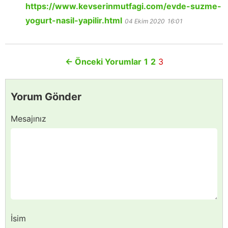
https://www.kevserinmutfagi.com/evde-suzme-
yogurt-nasil-yapilir.html
04 Ekim 2020
16:01
←
Önceki Yorumlar
1
2
3
Yorum Gönder
Mesajınız
İsim