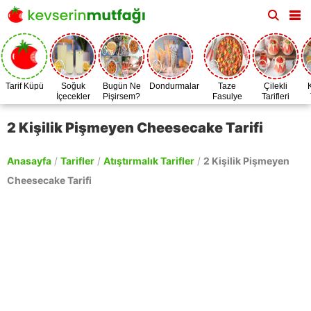
Tarif Küpü
Soğuk
Bugün Ne
Dondurmalar
Taze
Çilekli
İçecekler
Pişirsem?
Fasulye
Tarifleri
Zamanı
2 Kişilik Pişmeyen Cheesecake Tarifi
Anasayfa
/
Tarifler
/
Atıştırmalık Tarifler
/
2 Kişilik Pişmeyen
Cheesecake Tarifi