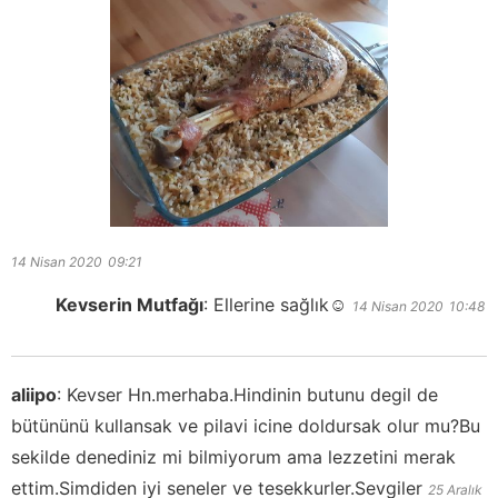
14 Nisan 2020
09:21
Kevserin Mutfağı
:
Ellerine sağlık☺️
14 Nisan 2020
10:48
aliipo
:
Kevser Hn.merhaba.Hindinin butunu degil de
bütününü kullansak ve pilavi icine doldursak olur mu?Bu
sekilde denediniz mi bilmiyorum ama lezzetini merak
ettim.Simdiden iyi seneler ve tesekkurler.Sevgiler
25 Aralık