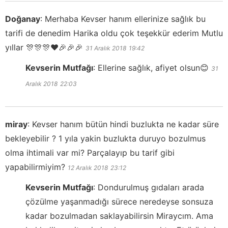
Doğanay
:
Merhaba Kevser hanım ellerinize sağlık bu
tarifi de denedim Harika oldu çok teşekkür ederim Mutlu
yıllar 🎊🎊🎊❤️🎉🎉🎉
31 Aralık 2018
19:42
Kevserin Mutfağı
:
Ellerine sağlık, afiyet olsun😊
31
Aralık 2018
22:03
miray
:
Kevser hanım bütün hindi buzlukta ne kadar süre
bekleyebilir ? 1 yıla yakin buzlukta duruyo bozulmus
olma ihtimali var mi? Parçalayıp bu tarif gibi
yapabilirmiyim?
12 Aralık 2018
23:12
Kevserin Mutfağı
:
Dondurulmuş gıdaları arada
çözülme yaşanmadığı sürece neredeyse sonsuza
kadar bozulmadan saklayabilirsin Miraycım. Ama