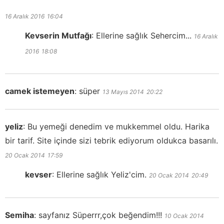
16 Aralık 2016
16:04
Kevserin Mutfağı
:
Ellerine sağlık Sehercim...
16 Aralık
2016
18:08
camek istemeyen
:
süper
13 Mayıs 2014
20:22
yeliz
:
Bu yemeği denedim ve mukkemmel oldu. Harika
bir tarif. Site içinde sizi tebrik ediyorum oldukca basarılı.
20 Ocak 2014
17:59
kevser
:
Ellerine sağlık Yeliz'cim.
20 Ocak 2014
20:49
Semiha
:
sayfanız Süperrr,çok beğendim!!!
10 Ocak 2014