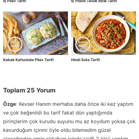
İç Pilav Tarifi
İç Pilavlı Tavuk İncik Tarifi
Kabak Kafesinde Pilav Tarifi
Hindi Sote Tarifi
Toplam 25 Yorum
Özge
:
Kevser Hanım merhaba daha önce iki kez yaptım
ve çok beğenildi bu tarif fakat dün yaptığımda
pirinçlerim çok kurudu suyunu mu az koydum yoksa çok
kavurduğum içinmi öyle oldu bilemedim güzel
olacağından emin olduğum içinde tarifi 2 ölçü yaptım