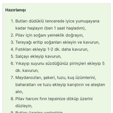
Hazırlanışı
Butları düdüklü tencerede iyice yumuşayana
kadar haşlayın (ben 1 saat haşladım),
Pilav için soğanı yemeklik doğrayın,
Tereyağı eritip soğanları ekleyin ve kavurun,
Fıstıkları ekleyip 1-2 dk. daha kavurun,
Salçayı ekleyip kavurun,
Yıkayıp suyunu süzdüğünüz pirinçleri ekleyip 5
dk. kavurun,
Maydanozları, şekeri, tuzu, kuş üzümlerini,
baharatları ve tuzu ekleyip karıştırın ve ateşten
alın,
Pilav harcını fırın tepsinize döküp üzerini
düzleyin,
Butları üzerine yerleştirin,