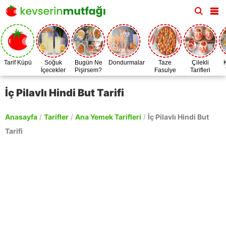
Tarif Küpü
Soğuk
Bugün Ne
Dondurmalar
Taze
Çilekli
İçecekler
Pişirsem?
Fasulye
Tarifleri
Zamanı
İç Pilavlı Hindi But Tarifi
Anasayfa
/
Tarifler
/
Ana Yemek Tarifleri
/
İç Pilavlı Hindi But
Tarifi