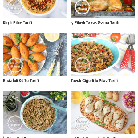
Ekşili Pilav Tarifi
İç Pilavlı Tavuk Dolma Tarifi
Etsiz İçli Köfte Tarifi
Tavuk Ciğerli İç Pilav Tarifi