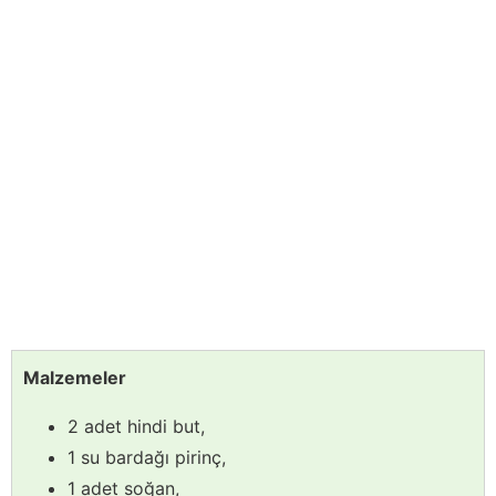
Malzemeler
2 adet hindi but,
1 su bardağı pirinç,
1 adet soğan,