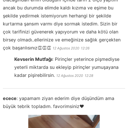
ancak bu durumda elimde kaldı kızıma ve eşime bu
şekilde yedirmek istemiyorum herhangi bir şekilde
kurtarma şansım varmı diye sormak istedim. Sizin bir
çok tarifinizi güvenerek yapıyorum ve daha kötü olan
birsey olmadı..ellerinize ve emeğinize sağlık gerçekten
çok başarılısınız👏👏👏
12 Ağustos 2020
12:26
Kevserin Mutfağı
:
Pirinçler yeterince pişmediyse
yeterli miktarda su ekleyip pirinçler yumuşayana
kadar pişirebilirsin.
12 Ağustos 2020
12:28
ecece
:
yapamam ziyan ederim diye düşündüm ama
büyük tebrik topladım. favorimsiniz❤