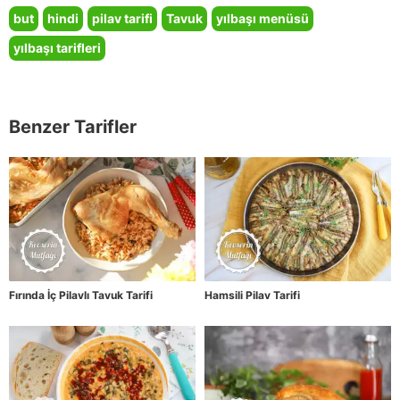
but
hindi
pilav tarifi
Tavuk
yılbaşı menüsü
yılbaşı tarifleri
Benzer Tarifler
Fırında İç Pilavlı Tavuk Tarifi
Hamsili Pilav Tarifi