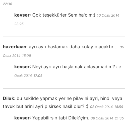
22:36
kevser
:
Çok teşekkürler Semiha'cım:)
10 Ocak 2014
23:25
hazerkaan
:
ayrı ayrı haslamak daha kolay olacaktır ...
09
Ocak 2014
15:09
kevser
:
Neyi ayrı ayrı haşlamak anlayamadım?
09
Ocak 2014
17:05
Dilek
:
bu sekilde yapmak yerine pilavini ayri, hindi veya
tavuk butlarini ayri pisirsek nasil olur? :)
08 Ocak 2014
18:56
kevser
:
Yapabilirsin tabi Dilek'çim.
08 Ocak 2014
21:35