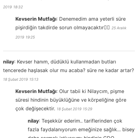
2019
18:32
Kevserin Mutfağı
:
Denemedim ama yeterli süre
pişirdiğin takdirde sorun olmayacaktır👍🏻
25 Aralık
2019
19:25
nilay
:
Kevser hanım, düdüklü kullanmadan butları
tencerede haşlasak olur mu acaba? süre ne kadar artar?
18 Şubat 2019
15:13
Kevserin Mutfağı
:
Olur tabii ki Nilaycım, pişme
süresi hindinin büyüklüğüne ve körpeliğine göre
çok değişecektir.
18 Şubat 2019
15:29
nilay
:
Teşekkür ederim.. tariflerinden çok
fazla faydalanıyorum emeğinize sağlık... bisey
daha sormak istiyorum: hindinin GDO