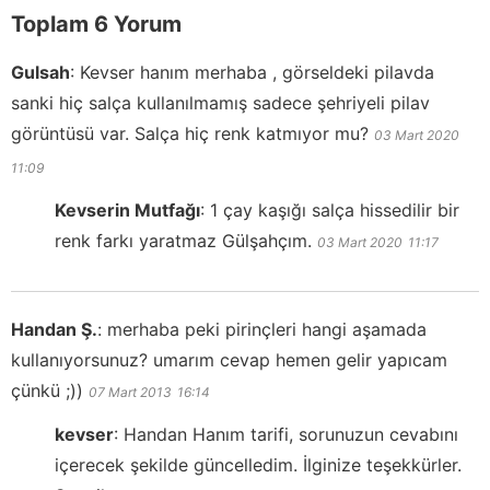
Toplam 6 Yorum
Gulsah
:
Kevser hanım merhaba , görseldeki pilavda
sanki hiç salça kullanılmamış sadece şehriyeli pilav
görüntüsü var. Salça hiç renk katmıyor mu?
03 Mart 2020
11:09
Kevserin Mutfağı
:
1 çay kaşığı salça hissedilir bir
renk farkı yaratmaz Gülşahçım.
03 Mart 2020
11:17
Handan Ş.
:
merhaba peki pirinçleri hangi aşamada
kullanıyorsunuz? umarım cevap hemen gelir yapıcam
çünkü ;))
07 Mart 2013
16:14
kevser
:
Handan Hanım tarifi, sorunuzun cevabını
içerecek şekilde güncelledim. İlginize teşekkürler.