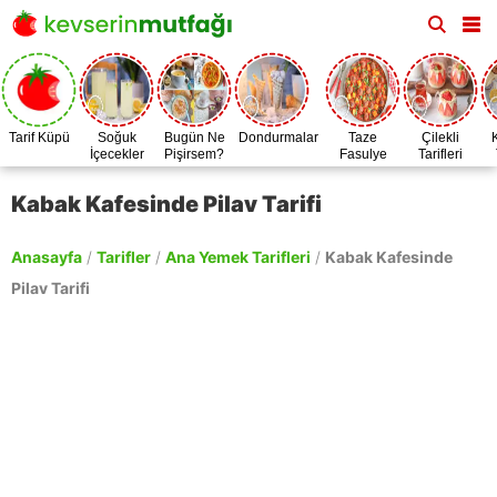
Tarif Küpü
Soğuk
Bugün Ne
Dondurmalar
Taze
Çilekli
İçecekler
Pişirsem?
Fasulye
Tarifleri
Zamanı
Kabak Kafesinde Pilav Tarifi
Anasayfa
/
Tarifler
/
Ana Yemek Tarifleri
/
Kabak Kafesinde
Pilav Tarifi