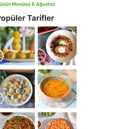
ünün Menüsü 8 Ağustos
opüler Tarifler