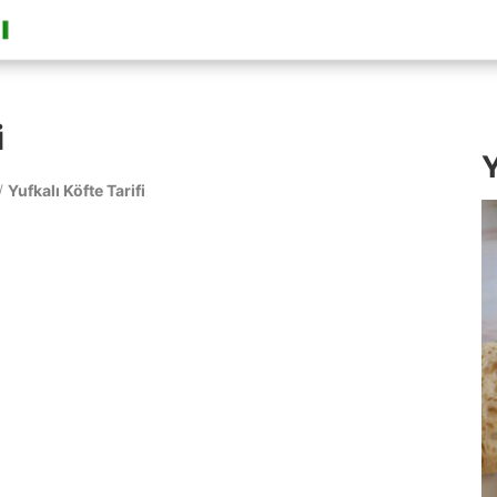
i
Y
/
Yufkalı Köfte Tarifi