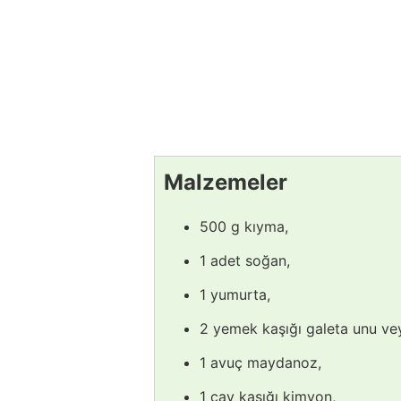
Malzemeler
500 g kıyma,
1 adet soğan,
1 yumurta,
2 yemek kaşığı galeta unu vey
1 avuç maydanoz,
1 çay kaşığı kimyon,