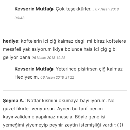
Kevserin Mutfağı
:
Çok teşekkürler...
07 Nisan 2018
00:48
hediye
:
koftelerin ici çiğ kalmaz degil mi biraz koftelere
mesafeli yaklasiyorum ikiye bolunce hala ici çiğ gibi
geliyor bana
06 Nisan 2018
19:25
Kevserin Mutfağı
:
Yeterince pişirirsen çiğ kalmaz
Hediyecim.
06 Nisan 2018
21:22
Şeyma A.
:
Notlar kısmını okumaya bayılıyorum. Ne
güzel fikirler veriyorsun. Aynen bu tarif benim
kayınvalideme yapılmaz mesela. Böyle genç işi
yemeğimi yiyemeyip peynir zeytin istemişliği vardır:))))