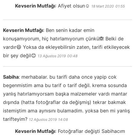
Kevserin Mutfağı
:
Afiyet olsun☺️
18 Mart 2020
01:55
Kevserin Mutfağı
:
Ben senin kadar emin
konuşamıyorum, hiç hatırlamıyorum çünkü🙈 Belki de
vardır😄 Yoksa da ekleyebilirsin zaten, tarifi etkileyecek
bir şey değil😊
13 Ağustos 2019
00:48
Sabiha
:
merhabalar. bu tarifi daha once yapip cok
begenmistim ama bu tarif o tarif değil. krema sosunda
yanlış hatırlamıyorsam başka malzemeler vardı mantar
dışında (hatta fotoğraflar da değişmiş) tekrar bakmak
istemiştim ama aynısını bulamadim. yoksa ben mi yanlış
tarifteyim?
12 Ağustos 2019
14:08
Kevserin Mutfağı
:
Fotoğraflar değişti Sabihacım