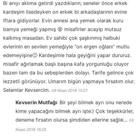
Bi anıyı aklıma getirdi yazdıkların; seneler önce erkek
kardeşim lisedeyken on erkek bi arkadaşlarının evine
iftara gidiyorlar. Evin annesi ana yemek olarak kuru
bamya yemeği yapmış 😵 misafirler acayip mutsuz
kalkmış masadan. Ev sahibi çok şaşkınmış halbuki
evlerinin en sevilen yemeğiyle “on ergen oğlanı” mutlu
edemeyişine🙂 Kardeşimle hala geyiğini yapar dururuz.
misafir ağırlamak başlı başına kafa yorgunluğu oluyor
bazen tam da bu sebeplerden dolayı. Tarife gelince çok
lezzetli görünüyor. Umarım bigün yapmaya fırsatım olur.
Selamlar Kevsercim.
06 Nisan 2018
15:27
Kevserin Mutfağı
:
Bir şeyi bilmek ayrı onu nerede
kime yapacağını bilmek ayrı işte:) Çok teşekkürler,
deneme fırsatın olursa şimdiden ellerine sağlık...
06
Nisan 2018
15:35