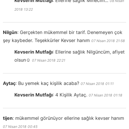
Kevserin Mutfağı
:
Ellerine sağlık Minecim...
08 Nisan
2018
13:22
Nilgün
:
Gerçekten mükemmel bir tarif. Denemeyen çok
şey kaybeder. Teşekkürler Kevser hanım
07 Nisan 2018
21:58
Kevserin Mutfağı
:
Ellerine sağlık Nilgüncüm, afiyet
olsun☺️
07 Nisan 2018
22:21
Aytaç
:
Bu yemek kaç kişilik acaba?
07 Nisan 2018
01:11
Kevserin Mutfağı
:
4 Kişilik Aytaç.
07 Nisan 2018
01:18
tijen
:
mükemmel görünüyor ellerine sağlık kevser hanım
07 Nisan 2018
00:45