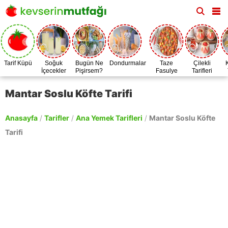
Tarif Küpü
Soğuk
Bugün Ne
Dondurmalar
Taze
Çilekli
İçecekler
Pişirsem?
Fasulye
Tarifleri
Zamanı
Mantar Soslu Köfte Tarifi
Anasayfa
/
Tarifler
/
Ana Yemek Tarifleri
/
Mantar Soslu Köfte
Tarifi