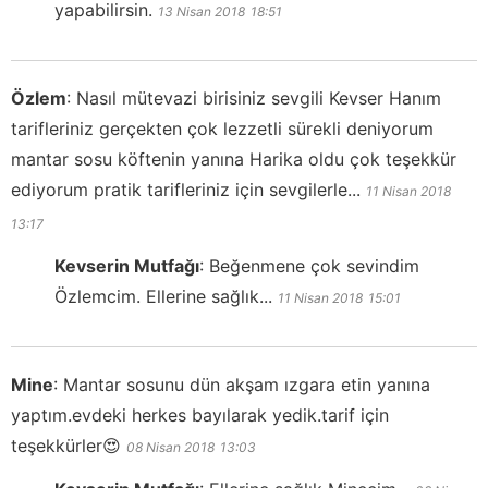
yapabilirsin.
13 Nisan 2018
18:51
Özlem
:
Nasıl mütevazi birisiniz sevgili Kevser Hanım
tarifleriniz gerçekten çok lezzetli sürekli deniyorum
mantar sosu köftenin yanına Harika oldu çok teşekkür
ediyorum pratik tarifleriniz için sevgilerle...
11 Nisan 2018
13:17
Kevserin Mutfağı
:
Beğenmene çok sevindim
Özlemcim. Ellerine sağlık...
11 Nisan 2018
15:01
Mine
:
Mantar sosunu dün akşam ızgara etin yanına
yaptım.evdeki herkes bayılarak yedik.tarif için
teşekkürler😍
08 Nisan 2018
13:03