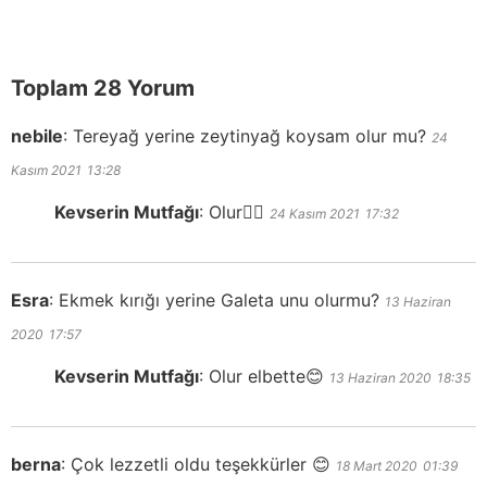
Toplam 28 Yorum
nebile
:
Tereyağ yerine zeytinyağ koysam olur mu?
24
Kasım 2021
13:28
Kevserin Mutfağı
:
Olur👍🏻
24 Kasım 2021
17:32
Esra
:
Ekmek kırığı yerine Galeta unu olurmu?
13 Haziran
2020
17:57
Kevserin Mutfağı
:
Olur elbette😊
13 Haziran 2020
18:35
berna
:
Çok lezzetli oldu teşekkürler 😊
18 Mart 2020
01:39