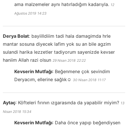
ama malzemeler aynı hatırladığım kadarıyla.
12
Ağustos 2019
14:23
Derya Bolat
:
bayiilldiiim tadi hala damagimda hrle
mantar sosuna diyecek lafim yok su an bile agzim
sulandi harika lezzetler tadiyorum sayenizde kevser
haniim Allah razi olsun
29 Nisan 2018
22:22
Kevserin Mutfağı
:
Beğenmene çok sevindim
Deryacım, ellerine sağlık☺️
30 Nisan 2018
11:17
Aytaç
:
Köfteleri fırının ızgarasında da yapabilir miyim?
13
Nisan 2018
15:34
Kevserin Mutfağı
:
Daha önce yapıp beğendiysen