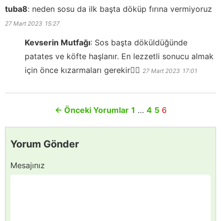
tuba8
:
neden sosu da ilk başta döküp fırına vermiyoruz
27 Mart 2023
15:27
Kevserin Mutfağı
:
Sos başta döküldüğünde
patates ve köfte haşlanır. En lezzetli sonucu almak
için önce kızarmaları gerekir👍🏻
27 Mart 2023
17:01
←
Önceki Yorumlar
1
…
4
5
6
Yorum Gönder
Mesajınız