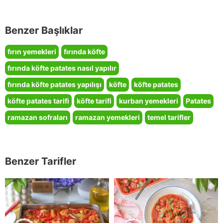
Benzer Başlıklar
fırın yemekleri
fırında köfte
fırında köfte patates nasıl yapılır
fırında köfte patates yapılışı
köfte
köfte patates
köfte patates tarifi
köfte tarifi
kurban yemekleri
Patates
ramazan sofraları
ramazan yemekleri
temel tarifler
Benzer Tarifler