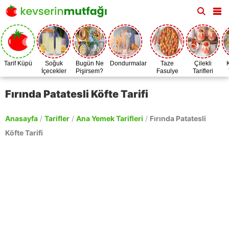
Tarif Küpü
Soğuk
Bugün Ne
Dondurmalar
Taze
Çilekli
İçecekler
Pişirsem?
Fasulye
Tarifleri
Zamanı
Fırında Patatesli Köfte Tarifi
Anasayfa
/
Tarifler
/
Ana Yemek Tarifleri
/
Fırında Patatesli
Köfte Tarifi