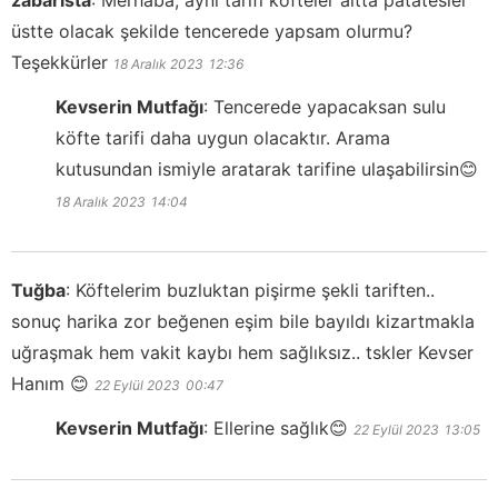
zabarista
:
Merhaba, aynı tarifi köfteler altta patatesler
üstte olacak şekilde tencerede yapsam olurmu?
Teşekkürler
18 Aralık 2023
12:36
Kevserin Mutfağı
:
Tencerede yapacaksan sulu
köfte tarifi daha uygun olacaktır. Arama
kutusundan ismiyle aratarak tarifine ulaşabilirsin😊
18 Aralık 2023
14:04
Tuğba
:
Köftelerim buzluktan pişirme şekli tariften..
sonuç harika zor beğenen eşim bile bayıldı kizartmakla
uğraşmak hem vakit kaybı hem sağlıksız.. tskler Kevser
Hanım 😊
22 Eylül 2023
00:47
Kevserin Mutfağı
:
Ellerine sağlık😊
22 Eylül 2023
13:05