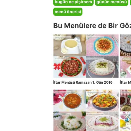
bugün ne pişirsem
günün menüsü
menü önerisi
Bu Menülere de Bir Gö
İftar Menüsü Ramazan 1. Gün 2016
İftar