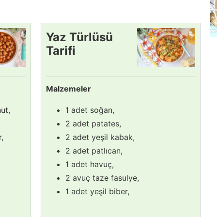
Yaz Türlüsü
Tarifi
Malzemeler
ut,
1 adet soğan,
2 adet patates,
r,
2 adet yeşil kabak,
2 adet patlıcan,
1 adet havuç,
2 avuç taze fasulye,
1 adet yeşil biber,