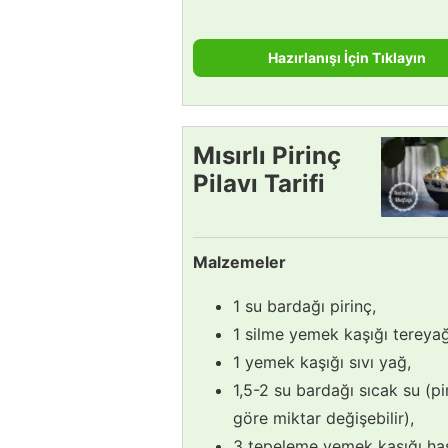
Hazırlanışı İçin Tıklayın
Mısırlı Pirinç
Pilavı Tarifi
Malzemeler
1 su bardağı pirinç,
1 silme yemek kaşığı tereyağ
1 yemek kaşığı sıvı yağ,
1,5-2 su bardağı sıcak su (pi
göre miktar değişebilir),
3 tepeleme yemek kaşığı ha