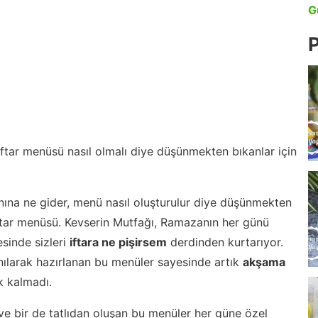
G
P
 iftar menüsü nasıl olmalı diye düşünmekten bıkanlar için
nına ne gider, menü nasıl oluşturulur diye düşünmekten
iftar menüsü. Kevserin Mutfağı, Ramazanın her günü
esinde sizleri
iftara ne pişirsem
derdinden kurtarıyor.
nılarak hazırlanan bu menüler sayesinde artık
akşama
 kalmadı.
ve bir de tatlıdan oluşan bu menüler her güne özel