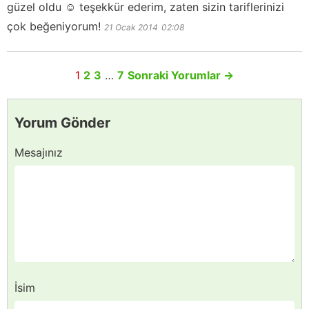
güzel oldu ☺️ teşekkür ederim, zaten sizin tariflerinizi
çok beğeniyorum!
21 Ocak 2014
02:08
1
2
3
…
7
Sonraki Yorumlar
→
Yorum Gönder
Mesajınız
İsim