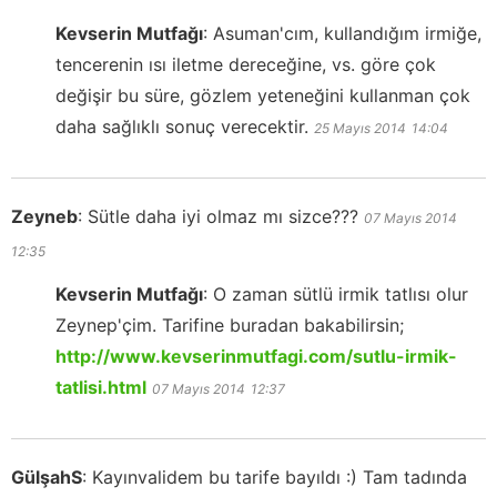
Kevserin Mutfağı
:
Asuman'cım, kullandığım irmiğe,
tencerenin ısı iletme dereceğine, vs. göre çok
değişir bu süre, gözlem yeteneğini kullanman çok
daha sağlıklı sonuç verecektir.
25 Mayıs 2014
14:04
Zeyneb
:
Sütle daha iyi olmaz mı sizce???
07 Mayıs 2014
12:35
Kevserin Mutfağı
:
O zaman sütlü irmik tatlısı olur
Zeynep'çim. Tarifine buradan bakabilirsin;
http://www.kevserinmutfagi.com/sutlu-irmik-
tatlisi.html
07 Mayıs 2014
12:37
GülşahS
:
Kayınvalidem bu tarife bayıldı :) Tam tadında