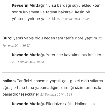
Kevserin Mutfağı
:
1,5 su bardağı suyu ekledikten
sonra kıvamına ve tadına bakarak. Kesin bir
yöntemi yok ne yazık ki.
27 Temmuz 2014
21:52
Burç
:
yapış yapış oldu neden tam tarife göre yaptım
23
Temmuz 2014
16:57
Kevserin Mutfağı
:
Yeterince kavrulmamış irmikler.
23 Temmuz 2014
18:23
halime
:
Tarifinizi annemle yaptık çok güzel oldu yıllarca
uğraşıp tane tane yapamadığımız irmiği sizin tarifinizle
başardık teşekkürler
23 Temmuz 2014
16:31
Kevserin Mutfağı
:
Ellerinize sağlık Halime...
23