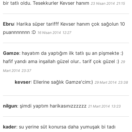
bir tatlı oldu. Tesekkurler Kevser hanım
23 Nisan 2014
21:15
Ebru
:
Harika süper tarifff Kevser hanım çok sağolun 10
puannnnnnn :D
16 Nisan 2014
12:27
Gamze
:
hayatım da yaptığım ilk tatlı şu an pişmekte :)
hafif yandı ama inşallah güzel olur.. tarif çok güzel :)
29
Mart 2014
23:37
kevser
:
Ellerine sağlık Gamze'cim:)
29 Mart 2014
23:38
nilgun
:
şimdi yaptım harikasınızzzzzz
21 Mart 2014
13:23
kader
:
su yerine süt konursa daha yumuşak bi tadı