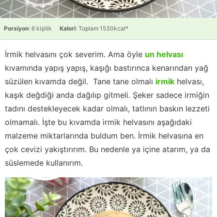
Porsiyon
: 6 kişilik
Kalori
: Toplam 1530kcal*
İrmik helvasını çok severim. Ama öyle
un helvası
kıvamında yapış yapış, kaşığı bastırınca kenarından yağ
süzülen kıvamda değil. Tane tane olmalı
irmik
helvası,
kaşık değdiği anda dağılıp gitmeli. Şeker sadece irmiğin
tadını destekleyecek kadar olmalı, tatlının baskın lezzeti
olmamalı. İşte bu kıvamda irmik helvasını aşağıdaki
malzeme miktarlarında buldum ben. İrmik helvasına en
çok cevizi yakıştırırım. Bu nedenle ya içine atarım, ya da
süslemede kullanırım.