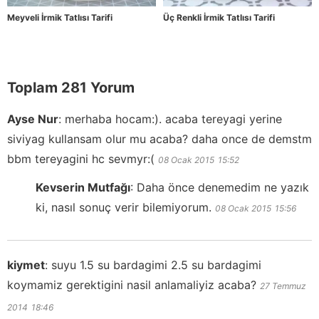
Meyveli İrmik Tatlısı Tarifi
Üç Renkli İrmik Tatlısı Tarifi
Toplam 281 Yorum
Ayse Nur
:
merhaba hocam:). acaba tereyagi yerine
siviyag kullansam olur mu acaba? daha once de demstm
bbm tereyagini hc sevmyr:(
08 Ocak 2015
15:52
Kevserin Mutfağı
:
Daha önce denemedim ne yazık
ki, nasıl sonuç verir bilemiyorum.
08 Ocak 2015
15:56
kiymet
:
suyu 1.5 su bardagimi 2.5 su bardagimi
koymamiz gerektigini nasil anlamaliyiz acaba?
27 Temmuz
2014
18:46