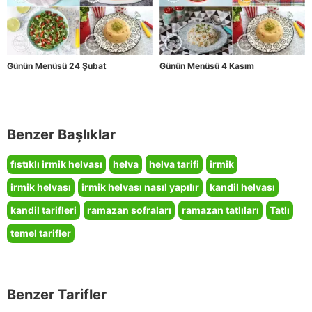
Günün Menüsü 24 Şubat
Günün Menüsü 4 Kasım
Benzer Başlıklar
fıstıklı irmik helvası
helva
helva tarifi
irmik
irmik helvası
irmik helvası nasıl yapılır
kandil helvası
kandil tarifleri
ramazan sofraları
ramazan tatlıları
Tatlı
temel tarifler
Benzer Tarifler