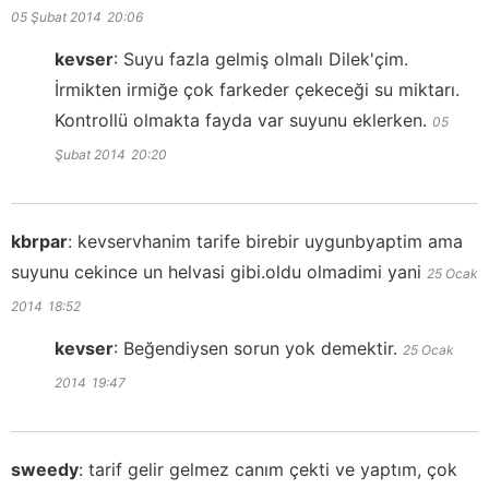
05 Şubat 2014
20:06
kevser
:
Suyu fazla gelmiş olmalı Dilek'çim.
İrmikten irmiğe çok farkeder çekeceği su miktarı.
Kontrollü olmakta fayda var suyunu eklerken.
05
Şubat 2014
20:20
kbrpar
:
kevservhanim tarife birebir uygunbyaptim ama
suyunu cekince un helvasi gibi.oldu olmadimi yani
25 Ocak
2014
18:52
kevser
:
Beğendiysen sorun yok demektir.
25 Ocak
2014
19:47
sweedy
:
tarif gelir gelmez canım çekti ve yaptım, çok