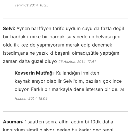
Temmuz 2014
18:23
Selvi
:
Aynen harffiyen tarife uydum suyu da fazla değil
bir bardak irmike bir bardak su yinede un helvası gibi
oldu ilk kez de yapmıyorum merak edip denemek
istedim,ana ne yazık ki başarılı olmadı,sütle yaptığım
zaman daha güzel oluyo
26 Haziran 2014
17:41
Kevserin Mutfağı
:
Kullandığın irmikten
kaynaklanıyor olabilir Selvi'cim, bazıları çok ince
oluyor. Farklı bir markayla dene istersen bir de.
26
Haziran 2014
18:09
Asuman
:
1.saatten sonra altini actim bi 10dk daha
kavurdum simdi pisiyor. neden bu kadar gec rengi