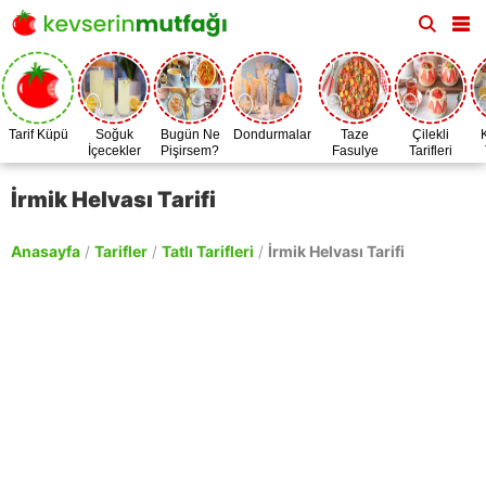
Tarif Küpü
Soğuk
Bugün Ne
Dondurmalar
Taze
Çilekli
İçecekler
Pişirsem?
Fasulye
Tarifleri
Zamanı
İrmik Helvası Tarifi
Anasayfa
/
Tarifler
/
Tatlı Tarifleri
/
İrmik Helvası Tarifi