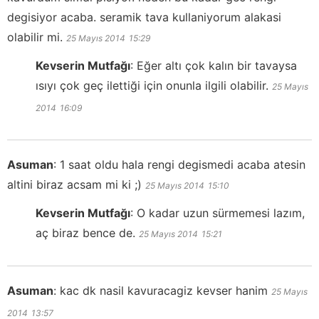
degisiyor acaba. seramik tava kullaniyorum alakasi
olabilir mi.
25 Mayıs 2014
15:29
Kevserin Mutfağı
:
Eğer altı çok kalın bir tavaysa
ısıyı çok geç ilettiği için onunla ilgili olabilir.
25 Mayıs
2014
16:09
Asuman
:
1 saat oldu hala rengi degismedi acaba atesin
altini biraz acsam mi ki ;)
25 Mayıs 2014
15:10
Kevserin Mutfağı
:
O kadar uzun sürmemesi lazım,
aç biraz bence de.
25 Mayıs 2014
15:21
Asuman
:
kac dk nasil kavuracagiz kevser hanim
25 Mayıs
2014
13:57