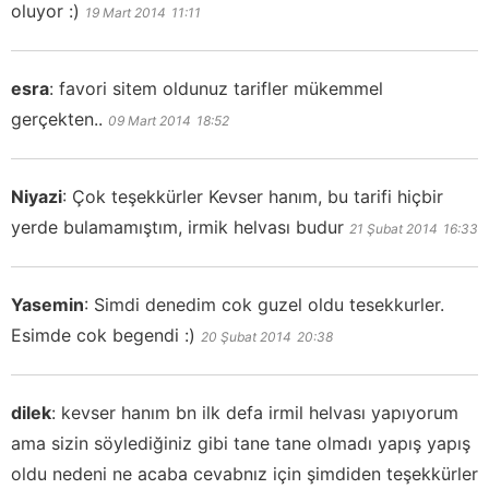
oluyor :)
19 Mart 2014
11:11
esra
:
favori sitem oldunuz tarifler mükemmel
gerçekten..
09 Mart 2014
18:52
Niyazi
:
Çok teşekkürler Kevser hanım, bu tarifi hiçbir
yerde bulamamıştım, irmik helvası budur
21 Şubat 2014
16:33
Yasemin
:
Simdi denedim cok guzel oldu tesekkurler.
Esimde cok begendi :)
20 Şubat 2014
20:38
dilek
:
kevser hanım bn ilk defa irmil helvası yapıyorum
ama sizin söylediğiniz gibi tane tane olmadı yapış yapış
oldu nedeni ne acaba cevabnız için şimdiden teşekkürler