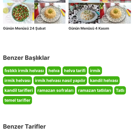
Günün Menüsü 24 Şubat
Günün Menüsü 4 Kasım
Benzer Başlıklar
fıstıklı irmik helvası
helva
helva tarifi
irmik
irmik helvası
irmik helvası nasıl yapılır
kandil helvası
kandil tarifleri
ramazan sofraları
ramazan tatlıları
Tatlı
temel tarifler
Benzer Tarifler