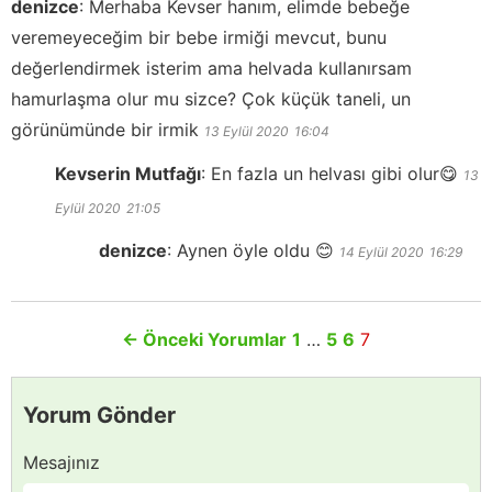
denizce
:
Merhaba Kevser hanım, elimde bebeğe
veremeyeceğim bir bebe irmiği mevcut, bunu
değerlendirmek isterim ama helvada kullanırsam
hamurlaşma olur mu sizce? Çok küçük taneli, un
görünümünde bir irmik
13 Eylül 2020
16:04
Kevserin Mutfağı
:
En fazla un helvası gibi olur😋
13
Eylül 2020
21:05
denizce
:
Aynen öyle oldu 😊
14 Eylül 2020
16:29
←
Önceki Yorumlar
1
…
5
6
7
Yorum Gönder
Mesajınız