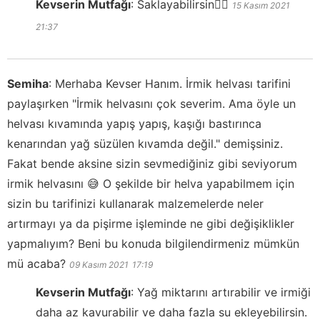
Kevserin Mutfağı
:
Saklayabilirsin👍🏻
15 Kasım 2021
21:37
Semiha
:
Merhaba Kevser Hanım. İrmik helvası tarifini
paylaşırken "İrmik helvasını çok severim. Ama öyle un
helvası kıvamında yapış yapış, kaşığı bastırınca
kenarından yağ süzülen kıvamda değil." demişsiniz.
Fakat bende aksine sizin sevmediğiniz gibi seviyorum
irmik helvasını 😅 O şekilde bir helva yapabilmem için
sizin bu tarifinizi kullanarak malzemelerde neler
artırmayı ya da pişirme işleminde ne gibi değişiklikler
yapmalıyım? Beni bu konuda bilgilendirmeniz mümkün
mü acaba?
09 Kasım 2021
17:19
Kevserin Mutfağı
:
Yağ miktarını artırabilir ve irmiği
daha az kavurabilir ve daha fazla su ekleyebilirsin.