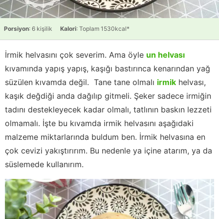
Porsiyon
: 6 kişilik
Kalori
: Toplam 1530kcal*
İrmik helvasını çok severim. Ama öyle
un helvası
kıvamında yapış yapış, kaşığı bastırınca kenarından yağ
süzülen kıvamda değil. Tane tane olmalı
irmik
helvası,
kaşık değdiği anda dağılıp gitmeli. Şeker sadece irmiğin
tadını destekleyecek kadar olmalı, tatlının baskın lezzeti
olmamalı. İşte bu kıvamda irmik helvasını aşağıdaki
malzeme miktarlarında buldum ben. İrmik helvasına en
çok cevizi yakıştırırım. Bu nedenle ya içine atarım, ya da
süslemede kullanırım.