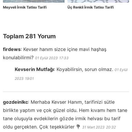
Meyveli İrmik Tatlısı Tarifi
Üç Renkli İrmik Tatlısı Tarifi
Toplam 281 Yorum
firdews
:
Kevser hanım sizce içine mavi haşhaş
konulabilirmi?
01 Eylül 2023
17:33
Kevserin Mutfağı
:
Koyabilirsin, sorun olmaz.
01 Eylül
2023
19:01
gozdeinlkc
:
Merhaba Kevser Hanım, tarifinizi sütle
birlikte yaptım ve çok güzel oldu. Hem kıvamı hem tane
tane oluşuyla evdekilerin gözde irmik helvası bu tarif
oldu gerçekten. Çok teşekkürler 💐
31 Mart 2023
20:32