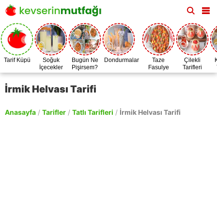
Tarif Küpü
Soğuk
Bugün Ne
Dondurmalar
Taze
Çilekli
İçecekler
Pişirsem?
Fasulye
Tarifleri
Zamanı
İrmik Helvası Tarifi
Anasayfa
/
Tarifler
/
Tatlı Tarifleri
/
İrmik Helvası Tarifi