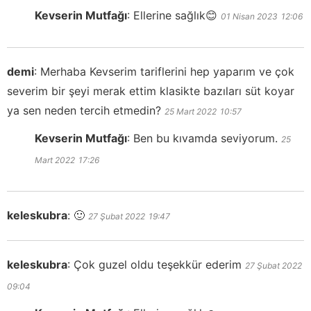
Kevserin Mutfağı
:
Ellerine sağlık😊
01 Nisan 2023
12:06
demi
:
Merhaba Kevserim tariflerini hep yaparım ve çok
severim bir şeyi merak ettim klasikte bazıları süt koyar
ya sen neden tercih etmedin?
25 Mart 2022
10:57
Kevserin Mutfağı
:
Ben bu kıvamda seviyorum.
25
Mart 2022
17:26
keleskubra
:
🙂
27 Şubat 2022
19:47
keleskubra
:
Çok guzel oldu teşekkür ederim
27 Şubat 2022
09:04