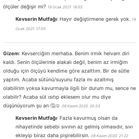
ölçüler değişir mi?
19 Ocak 2021
16:53
Kevserin Mutfağı
:
Hayır değiştirmene gerek yok.
19
Ocak 2021
17:05
Gizem
:
Kevserciğim merhaba. Benim irmik helvam diri
kaldı. Senin ölçülerinle alakalı değil, benim az irmiğim
olduğu için ölçüyü kendime göre azalttım. Bir de sütle
yaptım. Acaba sütünü/suyunu fazla mı azaltmış
olabilirim yoksa kavurmayla ilgili bir durum mu, sence ne
olabilir? Acaba süt ısıtıp eklesem olur mu diye
düşünüyorum şu an 🤔☺️
08 Kasım 2020
20:33
Kevserin Mutfağı
:
Fazla kavurmuş olsan da
nihayetinde sebebi sıvının az gelmiş olmasıdır, sıvı
ekleyip biraz daha pişirebilirsin.
08 Kasım 2020
21:22