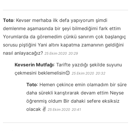
Toto
:
Kevser merhaba ilk defa yapıyorum şimdi
demlenme aşamasında bir şeyi bilmediğimi fark ettim
Yorumlarda da göremedim çünkü sanırım çok başlangıç
sorusu piştiğini Yani altını kapatma zamanının geldiğini
nasıl anlayacağız?
25 Ekim 2020
20:29
Kevserin Mutfağı
:
Tarifte yazdığı şekilde suyunu
çekmesini beklemelisin😊
25 Ekim 2020
20:32
Toto
:
Hemen çekince emin olamadım bir süre
daha sürekli karıştırarak devam ettim Neyse
öğrenmiş oldum Bir dahaki sefere eksiksiz
olacak ✌️
25 Ekim 2020
20:41