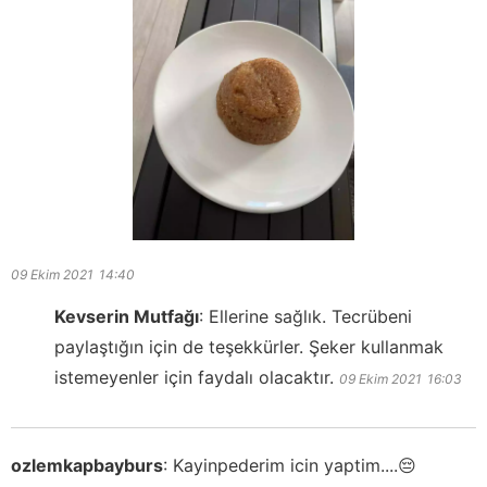
09 Ekim 2021
14:40
Kevserin Mutfağı
:
Ellerine sağlık. Tecrübeni
paylaştığın için de teşekkürler. Şeker kullanmak
istemeyenler için faydalı olacaktır.
09 Ekim 2021
16:03
ozlemkapbayburs
:
Kayinpederim icin yaptim....😔