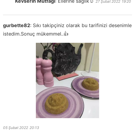
Kevserin Mutfağı
:
Ellerine sağlık☺️
27 Şubat 2022
19:20
gurbette82
:
Sıkı takipçiniz olarak bu tarifinizi desenimle
istedim.Sonuç mükemmel..👍
05 Şubat 2022
20:13