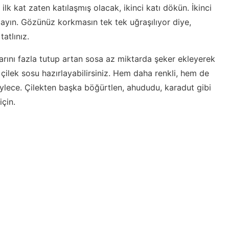
 ilk kat zaten katılaşmış olacak, ikinci katı dökün. İkinci
rlayın. Gözünüz korkmasın tek tek uğraşılıyor diye,
atlınız.
tarını fazla tutup artan sosa az miktarda şeker ekleyerek
r çilek sosu hazırlayabilirsiniz. Hem daha renkli, hem de
böylece. Çilekten başka böğürtlen, ahududu, karadut gibi
için.