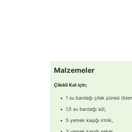
Malzemeler
Çilekli Kat için;
1 su bardağı çilek püresi (blen
1,5 su bardağı süt,
5 yemek kaşığı irmik,
3 yemek kaşığı şeker,