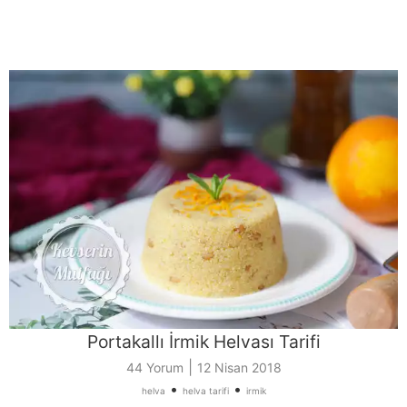
Portakallı İrmik Helvası Tarifi
|
44 Yorum
12 Nisan 2018
•
•
helva
helva tarifi
irmik