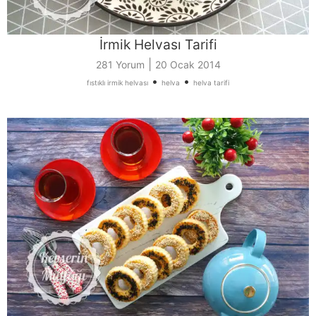
İrmik Helvası Tarifi
|
281 Yorum
20 Ocak 2014
•
•
fıstıklı irmik helvası
helva
helva tarifi