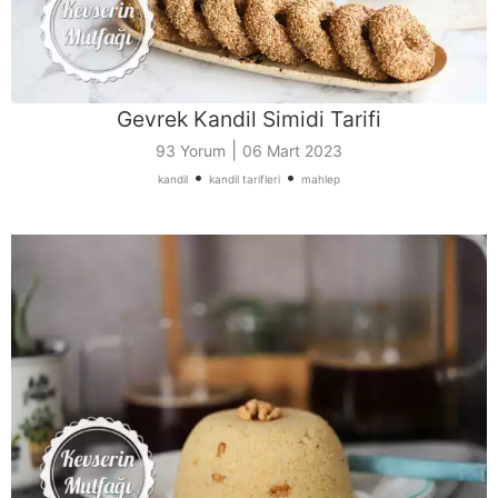
Gevrek Kandil Simidi Tarifi
|
93 Yorum
06 Mart 2023
•
•
kandil
kandil tarifleri
mahlep