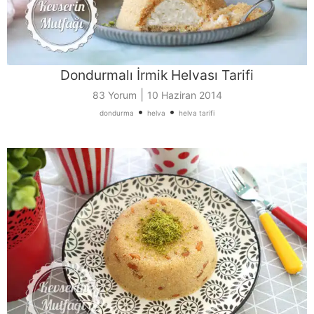
Dondurmalı İrmik Helvası Tarifi
|
83 Yorum
10 Haziran 2014
•
•
dondurma
helva
helva tarifi