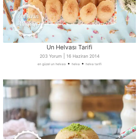
Un Helvası Tarifi
|
203 Yorum
16 Haziran 2014
•
•
en güzel un helvası
helva
helva tarifi