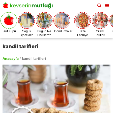
Tarif Küpü
Soğuk
Bugün Ne
Dondurmalar
Taze
Çilekli
İçecekler
Pişirsem?
Fasulye
Tarifleri
Zamanı
kandil tarifleri
Anasayfa
/
kandil tarifleri