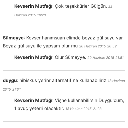
Kevserin Mutfağı
:
Çok teşekkürler Gülgün.
22
Haziran 2015
18:28
Sümeyye
:
Kevser hanımşuan elimde beyaz gül suyu var
Beyaz gül suyu ile yapsam olur mu
20 Haziran 2015
20:32
Kevserin Mutfağı
:
Olur Sümeyye.
20 Haziran 2015
21:51
duygu
:
hibiskus yerinr alternatif ne kullanabiliriz
18 Haziran
2015
21:01
Kevserin Mutfağı
:
Vişne kullanabilirsin Duygu'cum,
1 avuç yeterli olacaktır.
18 Haziran 2015
21:23