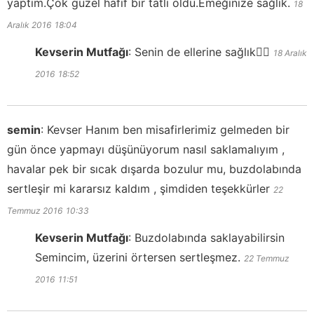
yaptım.Çok güzel hafif bir tatlı oldu.Emeğinize sağlık.
18
Aralık 2016
18:04
Kevserin Mutfağı
:
Senin de ellerine sağlık👍🏻
18 Aralık
2016
18:52
semin
:
Kevser Hanım ben misafirlerimiz gelmeden bir
gün önce yapmayı düşünüyorum nasıl saklamalıyım ,
havalar pek bir sıcak dışarda bozulur mu, buzdolabında
sertleşir mi kararsız kaldım , şimdiden teşekkürler
22
Temmuz 2016
10:33
Kevserin Mutfağı
:
Buzdolabında saklayabilirsin
Semincim, üzerini örtersen sertleşmez.
22 Temmuz
2016
11:51