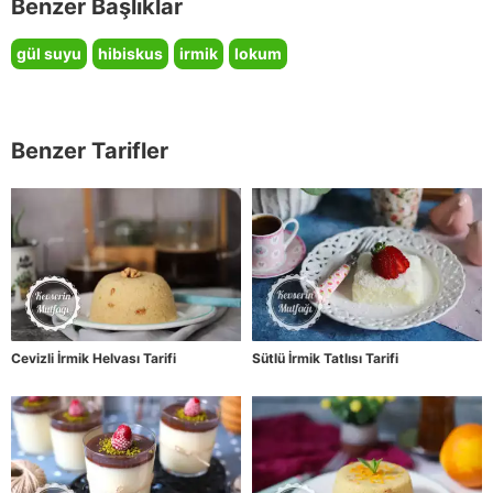
Benzer Başlıklar
gül suyu
hibiskus
irmik
lokum
Benzer Tarifler
Cevizli İrmik Helvası Tarifi
Sütlü İrmik Tatlısı Tarifi