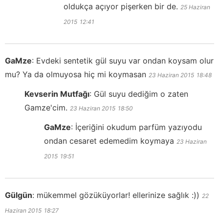
oldukça açıyor pişerken bir de.
25 Haziran
2015
12:41
GaMze
:
Evdeki sentetik gül suyu var ondan koysam olur
mu? Ya da olmuyosa hiç mi koymasan
23 Haziran 2015
18:48
Kevserin Mutfağı
:
Gül suyu dediğim o zaten
Gamze'cim.
23 Haziran 2015
18:50
GaMze
:
İçeriğini okudum parfüm yazıyodu
ondan cesaret edemedim koymaya
23 Haziran
2015
19:51
Gülgün
:
mükemmel gözüküyorlar! ellerinize sağlık :))
22
Haziran 2015
18:27