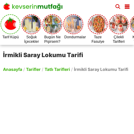
Tarif Küpü
Soğuk
Bugün Ne
Dondurmalar
Taze
Çilekli
İçecekler
Pişirsem?
Fasulye
Tarifleri
Zamanı
İrmikli Saray Lokumu Tarifi
Anasayfa
/
Tarifler
/
Tatlı Tarifleri
/
İrmikli Saray Lokumu Tarifi