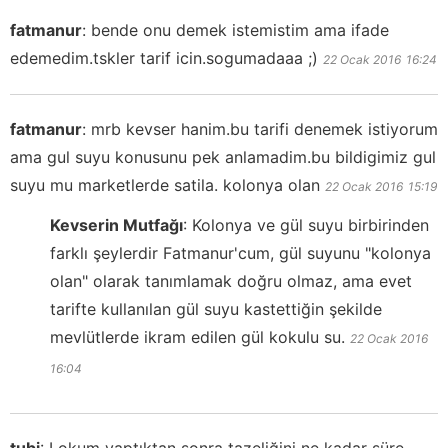
fatmanur
:
bende onu demek istemistim ama ifade
edemedim.tskler tarif icin.sogumadaaa ;)
22 Ocak 2016
16:24
fatmanur
:
mrb kevser hanim.bu tarifi denemek istiyorum
ama gul suyu konusunu pek anlamadim.bu bildigimiz gul
suyu mu marketlerde satila. kolonya olan
22 Ocak 2016
15:19
Kevserin Mutfağı
:
Kolonya ve gül suyu birbirinden
farklı şeylerdir Fatmanur'cum, gül suyunu "kolonya
olan" olarak tanımlamak doğru olmaz, ama evet
tarifte kullanılan gül suyu kastettiğin şekilde
mevlütlerde ikram edilen gül kokulu su.
22 Ocak 2016
16:04
tubi
:
Lokum yaptıktan sonra tazeliğini ne kadar süre