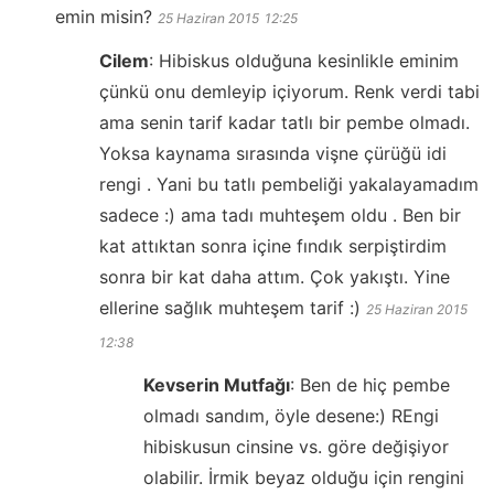
emin misin?
25 Haziran 2015
12:25
Cilem
:
Hibiskus olduğuna kesinlikle eminim
çünkü onu demleyip içiyorum. Renk verdi tabi
ama senin tarif kadar tatlı bir pembe olmadı.
Yoksa kaynama sırasında vişne çürüğü idi
rengi . Yani bu tatlı pembeliği yakalayamadım
sadece :) ama tadı muhteşem oldu . Ben bir
kat attıktan sonra içine fındık serpiştirdim
sonra bir kat daha attım. Çok yakıştı. Yine
ellerine sağlık muhteşem tarif :)
25 Haziran 2015
12:38
Kevserin Mutfağı
:
Ben de hiç pembe
olmadı sandım, öyle desene:) REngi
hibiskusun cinsine vs. göre değişiyor
olabilir. İrmik beyaz olduğu için rengini