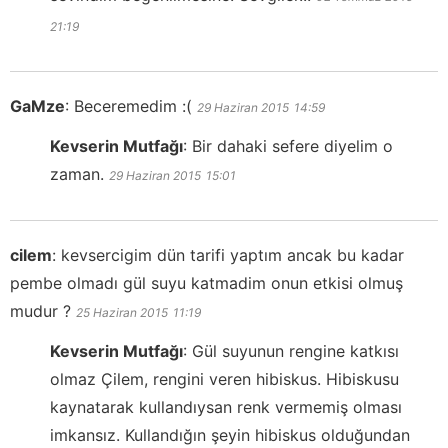
21:19
GaMze
:
Beceremedim :(
29 Haziran 2015
14:59
Kevserin Mutfağı
:
Bir dahaki sefere diyelim o
zaman.
29 Haziran 2015
15:01
cilem
:
kevsercigim dün tarifi yaptım ancak bu kadar
pembe olmadı gül suyu katmadim onun etkisi olmuş
mudur ?
25 Haziran 2015
11:19
Kevserin Mutfağı
:
Gül suyunun rengine katkısı
olmaz Çilem, rengini veren hibiskus. Hibiskusu
kaynatarak kullandıysan renk vermemiş olması
imkansız. Kullandığın şeyin hibiskus olduğundan