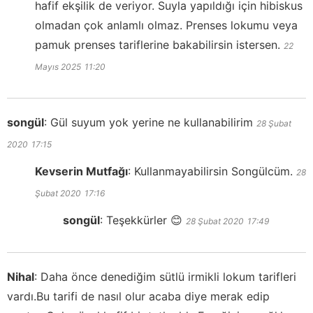
hafif ekşilik de veriyor. Suyla yapıldığı için hibiskus
olmadan çok anlamlı olmaz. Prenses lokumu veya
pamuk prenses tariflerine bakabilirsin istersen.
22
Mayıs 2025
11:20
songül
:
Gül suyum yok yerine ne kullanabilirim
28 Şubat
2020
17:15
Kevserin Mutfağı
:
Kullanmayabilirsin Songülcüm.
28
Şubat 2020
17:16
songül
:
Teşekkürler 😊
28 Şubat 2020
17:49
Nihal
:
Daha önce denediğim sütlü irmikli lokum tarifleri
vardı.Bu tarifi de nasıl olur acaba diye merak edip