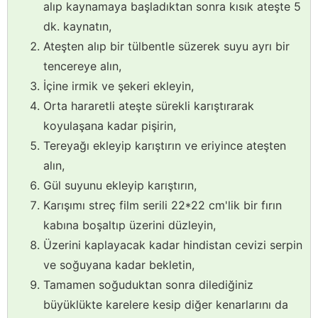
alıp kaynamaya başladıktan sonra kısık ateşte 5
dk. kaynatın,
Ateşten alıp bir tülbentle süzerek suyu ayrı bir
tencereye alın,
İçine irmik ve şekeri ekleyin,
Orta hararetli ateşte sürekli karıştırarak
koyulaşana kadar pişirin,
Tereyağı ekleyip karıştırın ve eriyince ateşten
alın,
Gül suyunu ekleyip karıştırın,
Karışımı streç film serili 22*22 cm'lik bir fırın
kabına boşaltıp üzerini düzleyin,
Üzerini kaplayacak kadar hindistan cevizi serpin
ve soğuyana kadar bekletin,
Tamamen soğuduktan sonra dilediğiniz
büyüklükte karelere kesip diğer kenarlarını da