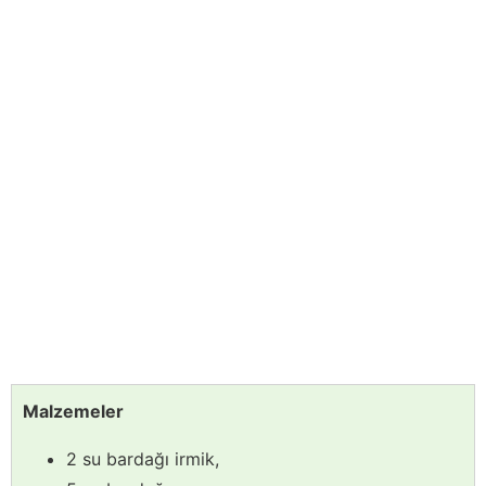
Malzemeler
2 su bardağı irmik,