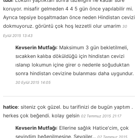
koruyor. misafir gelmeden 4 4 5 gün önce yapılabilir mi.
Ayrıca tepsiye boşaltmadan önce neden Hindistan cevizi
dokmuyoruz. görüntü çok hoş lezzetli olur umarim
30
Eylül 2015
13:43
Kevserin Mutfağı
:
Maksimum 3 gün bekletilmeli,
sıcakken kalıba döküldüğü için hindistan cevizi
ıslanıp lokumun içine girer o nedenle soğuduktan
sonra hindistan cevizine bulanması daha uygundur.
30 Eylül 2015
14:05
hatice
:
siteniz çok güzel. bu tarifinizi de bugün yaptım .
herkes çok beğendi. kolay gelsin
02 Temmuz 2015
21:17
Kevserin Mutfağı
:
Ellerine sağlık Hatice'cim, çok
sevindim beğenilmesine. Sevgiler...
02 Temmuz 2015