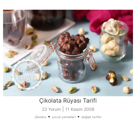
Çikolata Rüyası Tarifi
|
23 Yorum
11 Kasım 2008
•
•
Çikolata
çocuk yemekleri
değişik tarifler