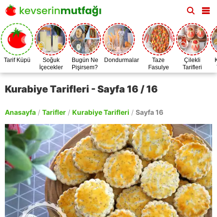
Tarif Küpü
Soğuk
Bugün Ne
Dondurmalar
Taze
Çilekli
İçecekler
Pişirsem?
Fasulye
Tarifleri
Zamanı
Kurabiye Tarifleri - Sayfa 16 / 16
Anasayfa
/
Tarifler
/
Kurabiye Tarifleri
/
Sayfa 16