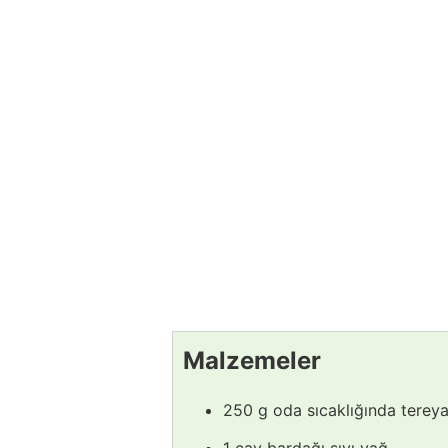
Malzemeler
250 g oda sıcaklığında tereya
1 çay bardağı sıvı yağ,