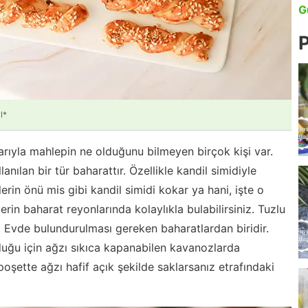
G
P
l*
ıyla mahlepin ne olduğunu bilmeyen birçok kişi var.
anılan bir tür baharattır. Özellikle kandil simidiyle
elerin önü mis gibi kandil simidi kokar ya hani, işte o
rin baharat reyonlarında kolaylıkla bulabilirsiniz. Tuzlu
. Evde bulundurulması gereken baharatlardan biridir.
uğu için ağzı sıkıca kapanabilen kavanozlarda
poşette ağzı hafif açık şekilde saklarsanız etrafındaki