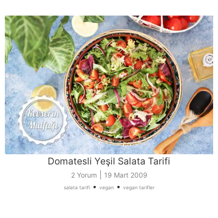
Domatesli Yeşil Salata Tarifi
|
2 Yorum
19 Mart 2009
•
•
salata tarifi
vegan
vegan tarifler