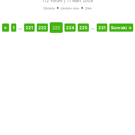
|
112 Yorum
11 Mart 2009
•
•
Çikolata
çikolata sosu
Çilek
←
1
…
221
222
223
224
225
…
231
Sonraki →