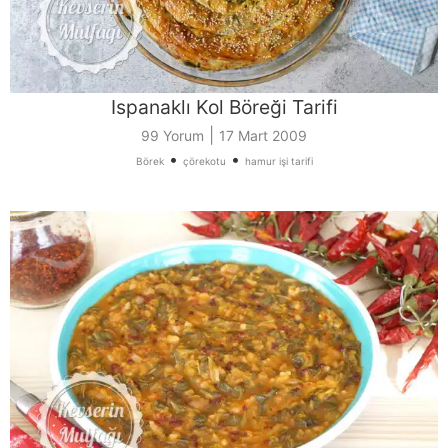
Ispanaklı Kol Böreği Tarifi
|
99 Yorum
17 Mart 2009
•
•
Börek
çörekotu
hamur işi tarifi