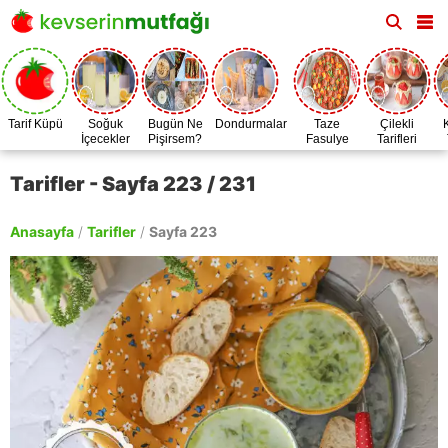
Tarif Küpü
Soğuk
Bugün Ne
Dondurmalar
Taze
Çilekli
İçecekler
Pişirsem?
Fasulye
Tarifleri
Zamanı
Tarifler - Sayfa 223 / 231
Anasayfa
/
Tarifler
/
Sayfa 223