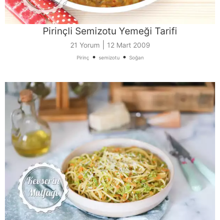
Pirinçli Semizotu Yemeği Tarifi
|
21 Yorum
12 Mart 2009
•
•
Pirinç
semizotu
Soğan