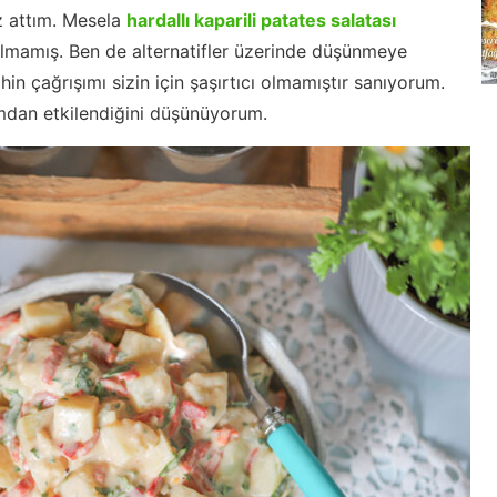
öz attım. Mesela
hardallı kaparili patates salatası
almamış. Ben de alternatifler üzerinde düşünmeye
n çağrışımı sizin için şaşırtıcı olmamıştır sanıyorum.
mdan etkilendiğini düşünüyorum.