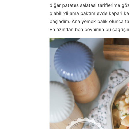
diğer patates salatası tariflerime g
olabilirdi ama baktım evde kapari k
başladım. Ana yemek balık olunca tahi
En azından ben beynimin bu çağrışı