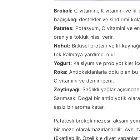
Brokoli:
C vitamini, K vitamini ve lif
bağışıklığı destekler ve sindirimi kolay
Patates:
Potasyum, C vitamini ve ener
oranıyla tokluk hissi verir.
Nohut:
Bitkisel protein ve lif kayna
tok kalmaya yardımcı olur.
Yoğurt:
Kalsiyum ve probiyotikler içer
Roka:
Antioksidanlarla dolu olan bu yeş
C vitamini ve demir içerir.
Zeytinyağı:
Sağlıklı yağlar açısından
Sarımsak: Doğal bir antibiyotik olarak
eşsiz bir aroma katar.
Patatesli brokoli mezesi, akşam ye
bir meze olarak hazırlanabilir. Aynı
tüketilebilir. Özellikle diyet yapanlar