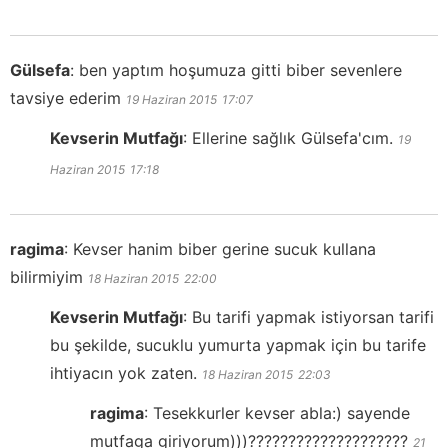
Gülsefa
:
ben yaptım hoşumuza gitti biber sevenlere
tavsiye ederim
19 Haziran 2015
17:07
Kevserin Mutfağı
:
Ellerine sağlık Gülsefa'cım.
19
Haziran 2015
17:18
ragima
:
Kevser hanim biber gerine sucuk kullana
bilirmiyim
18 Haziran 2015
22:00
Kevserin Mutfağı
:
Bu tarifi yapmak istiyorsan tarifi
bu şekilde, sucuklu yumurta yapmak için bu tarife
ihtiyacın yok zaten.
18 Haziran 2015
22:03
ragima
:
Tesekkurler kevser abla:) sayende
mutfaga giriyorum)))????????????????????
21