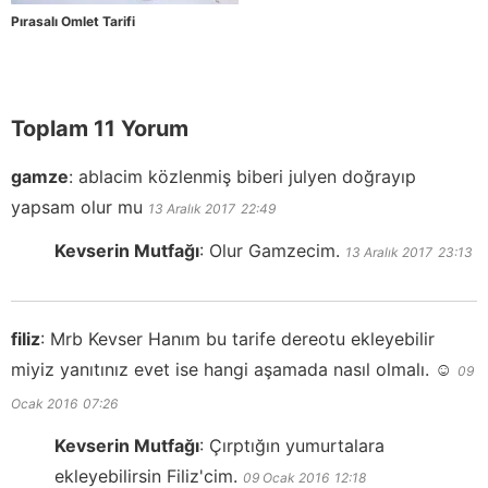
Pırasalı Omlet Tarifi
Toplam 11 Yorum
gamze
:
ablacim közlenmiş biberi julyen doğrayıp
yapsam olur mu
13 Aralık 2017
22:49
Kevserin Mutfağı
:
Olur Gamzecim.
13 Aralık 2017
23:13
filiz
:
Mrb Kevser Hanım bu tarife dereotu ekleyebilir
miyiz yanıtınız evet ise hangi aşamada nasıl olmalı. ☺️
09
Ocak 2016
07:26
Kevserin Mutfağı
:
Çırptığın yumurtalara
ekleyebilirsin Filiz'cim.
09 Ocak 2016
12:18