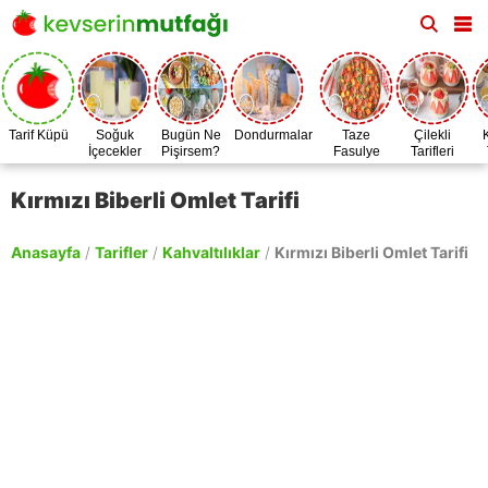
Tarif Küpü
Soğuk
Bugün Ne
Dondurmalar
Taze
Çilekli
İçecekler
Pişirsem?
Fasulye
Tarifleri
Zamanı
Kırmızı Biberli Omlet Tarifi
Anasayfa
/
Tarifler
/
Kahvaltılıklar
/
Kırmızı Biberli Omlet Tarifi