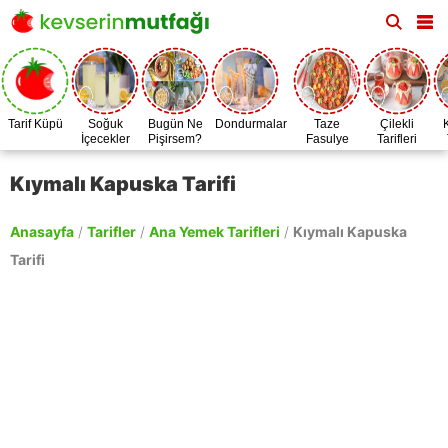
Tarif Küpü
Soğuk
Bugün Ne
Dondurmalar
Taze
Çilekli
İçecekler
Pişirsem?
Fasulye
Tarifleri
Zamanı
Kıymalı Kapuska Tarifi
Anasayfa
/
Tarifler
/
Ana Yemek Tarifleri
/
Kıymalı Kapuska
Tarifi