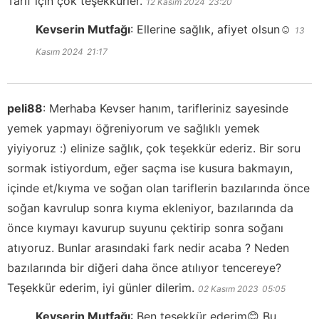
Tarif için çok teşekkürler.
12 Kasım 2024
23:20
Kevserin Mutfağı
:
Ellerine sağlık, afiyet olsun☺️
13
Kasım 2024
21:17
peli88
:
Merhaba Kevser hanım, tarifleriniz sayesinde
yemek yapmayı öğreniyorum ve sağlıklı yemek
yiyiyoruz :) elinize sağlık, çok teşekkür ederiz. Bir soru
sormak istiyordum, eğer saçma ise kusura bakmayın,
içinde et/kıyma ve soğan olan tariflerin bazılarında önce
soğan kavrulup sonra kıyma ekleniyor, bazılarında da
önce kıymayı kavurup suyunu çektirip sonra soğanı
atıyoruz. Bunlar arasındaki fark nedir acaba ? Neden
bazılarında bir diğeri daha önce atılıyor tencereye?
Teşekkür ederim, iyi günler dilerim.
02 Kasım 2023
05:05
Kevserin Mutfağı
:
Ben teşekkür ederim😊 Bu