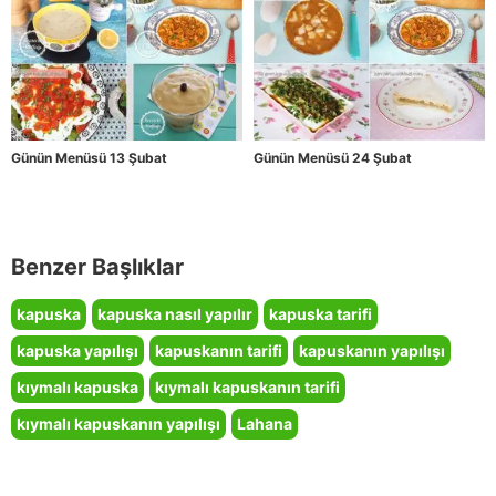
Günün Menüsü 13 Şubat
Günün Menüsü 24 Şubat
Benzer Başlıklar
kapuska
kapuska nasıl yapılır
kapuska tarifi
kapuska yapılışı
kapuskanın tarifi
kapuskanın yapılışı
kıymalı kapuska
kıymalı kapuskanın tarifi
kıymalı kapuskanın yapılışı
Lahana