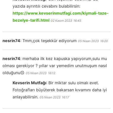
yazıda ayrıntılı cevabını bulabilirsin:
https://www.kevserinmutfagi.com/kiymali-taze-
bezelye-tarifi.html
02 Kasım 2023
16:45
nesrin74
:
Tmm,çok teşekkür ediyorum
05 Nisan 2023
16:20
nesrin74
:
merhaba ilk kez kapuska yapıyorum,sulu mu
olması gerekiyor ? yıllar var yemedim unutmuşum nasıl
olduğunu😔
05 Nisan 2023
16:12
Kevserin Mutfağı
:
Bir miktar sulu olmalı evet.
Fotoğrafları büyüterek bakarsan kıvamını daha iyi
anlayabilirsin.
05 Nisan 2023
16:17