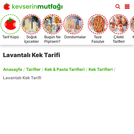
Tarif Küpü
Soğuk
Bugün Ne
Dondurmalar
Taze
Çilekli
İçecekler
Pişirsem?
Fasulye
Tarifleri
Zamanı
Lavantalı Kek Tarifi
Anasayfa
/
Tarifler
/
Kek & Pasta Tarifleri
/
Kek Tarifleri
/
Lavantalı Kek Tarifi