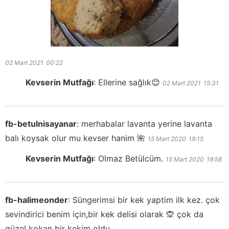
02 Mart 2021
00:22
Kevserin Mutfağı
:
Ellerine sağlık😊
02 Mart 2021
15:31
fb-betulnisayanar
:
merhabalar lavanta yerine lavanta
balı koysak olur mu kevser hanim 🌺
15 Mart 2020
19:15
Kevserin Mutfağı
:
Olmaz Betülcüm.
15 Mart 2020
19:58
fb-halimeonder
:
Süngerimsi bir kek yaptim ilk kez. çok
sevindirici benim için,bir kek delisi olarak 🙊 çok da
güzel kokan bir kekim oldu.