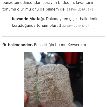
benzetemedim.ondan sorayim bi dedim. lavantanin
tohumu olur mu onu da bilmem de.
23 Ekim 2019
15:46
Kevserin Mutfağı
:
Dalındayken çiçek halindedir,
kuruduğunda tohum olur👍🏻
23 Ekim 2019
17:01
fb-halimeonder
:
Bahsettiğin bu mu Kevsercim