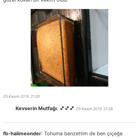
05 Kasım 2019
21:20
Kevserin Mutfağı
:
💕💕💕
05 Kasım 2019
21:28
fb-halimeonder
:
Tohuma benzettim de ben çiçeğe