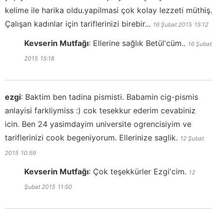
kelime ile harika oldu.yapilmasi çok kolay lezzeti müthiş.
Çalışan kadınlar için tariflerinizi birebir...
16 Şubat 2015
15:12
Kevserin Mutfağı
:
Ellerine sağlık Betül'cüm..
16 Şubat
2015
15:18
ezgi
:
Baktim ben tadina pismisti. Babamin cig-pismis
anlayisi farkliymiss :) cok tesekkur ederim cevabiniz
icin. Ben 24 yasimdayim universite ogrencisiyim ve
tariflerinizi cook begeniyorum. Ellerinize saglik.
12 Şubat
2015
10:59
Kevserin Mutfağı
:
Çok teşekkürler Ezgi'cim.
12
Şubat 2015
11:50