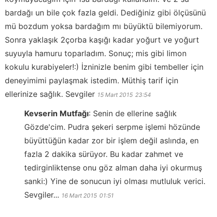
bardağı un bile çok fazla geldi. Dediğiniz gibi ölçüsünü
mü bozdum yoksa bardağım mı büyüktü bilemiyorum.
Sonra yaklaşık 2çorba kaşığı kadar yoğurt ve yoğurt
suyuyla hamuru toparladım. Sonuç; mis gibi limon
kokulu kurabiyeler!:) İzninizle benim gibi tembeller için
deneyimimi paylaşmak istedim. Müthiş tarif için
ellerinize sağlık. Sevgiler
15 Mart 2015
23:54
Kevserin Mutfağı
:
Senin de ellerine sağlık
Gözde'cim. Pudra şekeri serpme işlemi hözünde
büyüttüğün kadar zor bir işlem değil aslında, en
fazla 2 dakika sürüyor. Bu kadar zahmet ve
tedirginliktense onu göz alman daha iyi okurmuş
sanki:) Yine de sonucun iyi olması mutluluk verici.
Sevgiler...
16 Mart 2015
01:51