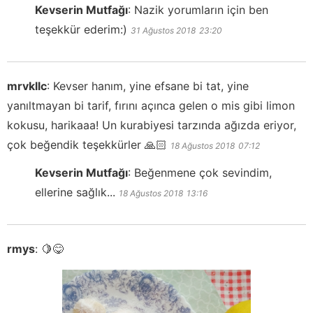
Kevserin Mutfağı
:
Nazik yorumların için ben
teşekkür ederim:)
31 Ağustos 2018
23:20
mrvkllc
:
Kevser hanım, yine efsane bi tat, yine
yanıltmayan bi tarif, fırını açınca gelen o mis gibi limon
kokusu, harikaaa! Un kurabiyesi tarzında ağızda eriyor,
çok beğendik teşekkürler 🙏🏻
18 Ağustos 2018
07:12
Kevserin Mutfağı
:
Beğenmene çok sevindim,
ellerine sağlık...
18 Ağustos 2018
13:16
rmys
:
🍋😋