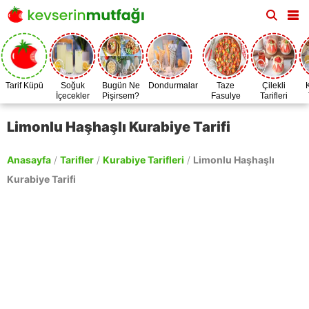
Tarif Küpü
Soğuk
Bugün Ne
Dondurmalar
Taze
Çilekli
İçecekler
Pişirsem?
Fasulye
Tarifleri
Zamanı
Limonlu Haşhaşlı Kurabiye Tarifi
Anasayfa
/
Tarifler
/
Kurabiye Tarifleri
/
Limonlu Haşhaşlı
Kurabiye Tarifi