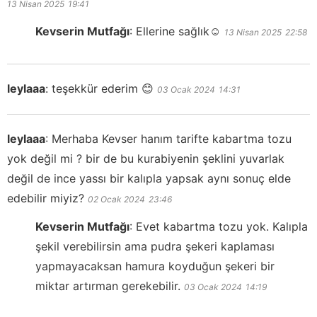
13 Nisan 2025
19:41
Kevserin Mutfağı
:
Ellerine sağlık☺️
13 Nisan 2025
22:58
leylaaa
:
teşekkür ederim 😊
03 Ocak 2024
14:31
leylaaa
:
Merhaba Kevser hanım tarifte kabartma tozu
yok değil mi ? bir de bu kurabiyenin şeklini yuvarlak
değil de ince yassı bir kalıpla yapsak aynı sonuç elde
edebilir miyiz?
02 Ocak 2024
23:46
Kevserin Mutfağı
:
Evet kabartma tozu yok. Kalıpla
şekil verebilirsin ama pudra şekeri kaplaması
yapmayacaksan hamura koyduğun şekeri bir
miktar artırman gerekebilir.
03 Ocak 2024
14:19