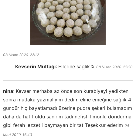
08 Nisan 2020
22:12
Kevserin Mutfağı
:
Ellerine sağlık☺️
08 Nisan 2020
22:20
nina
:
Kevser merhaba az önce son kurabiyeyi yedikten
sonra mutlaka yazmalıyım dedim eline emeğine sağlık 4
gündür hiç bayatlamadı üzerine pudra şekeri bulamadım
daha da hafif oldu sanırım tadı nefisti limonlu dondurma
gibi ferah lezzetli baymayan bir tat Teşekkür ederim
04
Mart 2020
16:43