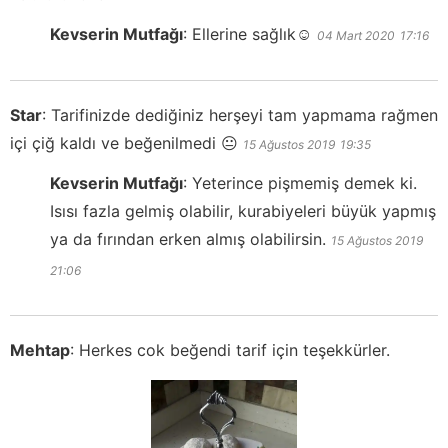
Kevserin Mutfağı
:
Ellerine sağlık☺️
04 Mart 2020
17:16
Star
:
Tarifinizde dediğiniz herşeyi tam yapmama rağmen
içi çiğ kaldı ve beğenilmedi 😐
15 Ağustos 2019
19:35
Kevserin Mutfağı
:
Yeterince pişmemiş demek ki.
Isısı fazla gelmiş olabilir, kurabiyeleri büyük yapmış
ya da fırından erken almış olabilirsin.
15 Ağustos 2019
21:06
Mehtap
:
Herkes cok beğendi tarif için teşekkürler.