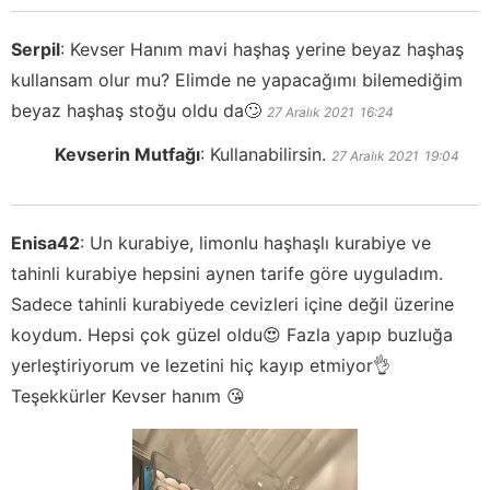
Serpil
:
Kevser Hanım mavi haşhaş yerine beyaz haşhaş
kullansam olur mu? Elimde ne yapacağımı bilemediğim
beyaz haşhaş stoğu oldu da🙄
27 Aralık 2021
16:24
Kevserin Mutfağı
:
Kullanabilirsin.
27 Aralık 2021
19:04
Enisa42
:
Un kurabiye, limonlu haşhaşlı kurabiye ve
tahinli kurabiye hepsini aynen tarife göre uyguladım.
Sadece tahinli kurabiyede cevizleri içine değil üzerine
koydum. Hepsi çok güzel oldu😍 Fazla yapıp buzluğa
yerleştiriyorum ve lezetini hiç kayıp etmiyor👌
Teşekkürler Kevser hanım 😘