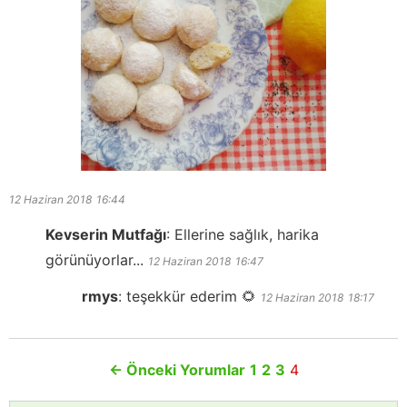
12 Haziran 2018
16:44
Kevserin Mutfağı
:
Ellerine sağlık, harika
görünüyorlar...
12 Haziran 2018
16:47
rmys
:
teşekkür ederim 🌻
12 Haziran 2018
18:17
←
Önceki Yorumlar
1
2
3
4