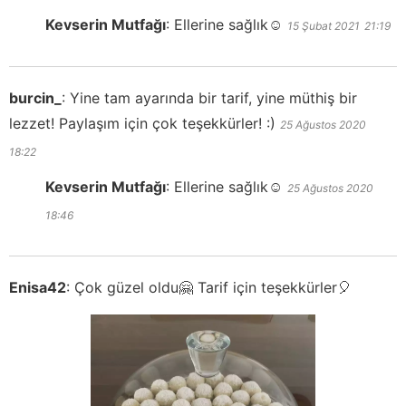
Kevserin Mutfağı
:
Ellerine sağlık☺️
15 Şubat 2021
21:19
burcin_
:
Yine tam ayarında bir tarif, yine müthiş bir
lezzet! Paylaşım için çok teşekkürler! :)
25 Ağustos 2020
18:22
Kevserin Mutfağı
:
Ellerine sağlık☺️
25 Ağustos 2020
18:46
Enisa42
:
Çok güzel oldu🤗 Tarif için teşekkürler🎈