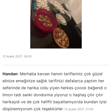
12 Aralık 2021
16:09
Handan
:
Merhaba kevser hanım tarifleriniz çok güzel
elinize emeğinize sağlık tarifinizi defalarca yaptım her
seferinde de harika oldu yiyen herkes çoook beğendi o
limon tadı sanki dondurma yiyoruz o haşhaş çıtır çıtır
harikaydı ve de çok hafifti bayatlamıyorda bundan iyisi
düşünemiyorum çok teşekkürler
15 Şubat 2021
21:06