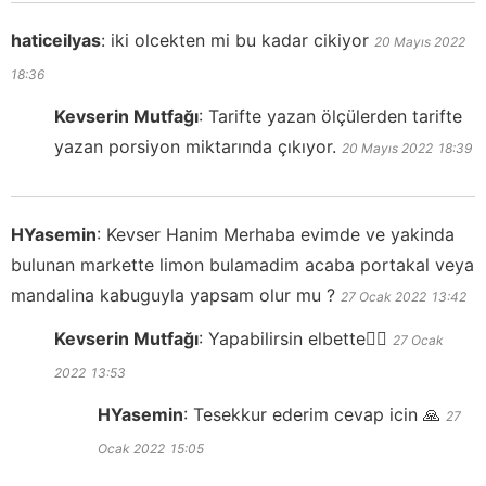
haticeilyas
:
iki olcekten mi bu kadar cikiyor
20 Mayıs 2022
18:36
Kevserin Mutfağı
:
Tarifte yazan ölçülerden tarifte
yazan porsiyon miktarında çıkıyor.
20 Mayıs 2022
18:39
HYasemin
:
Kevser Hanim Merhaba evimde ve yakinda
bulunan markette limon bulamadim acaba portakal veya
mandalina kabuguyla yapsam olur mu ?
27 Ocak 2022
13:42
Kevserin Mutfağı
:
Yapabilirsin elbette👍🏻
27 Ocak
2022
13:53
HYasemin
:
Tesekkur ederim cevap icin 🙏
27
Ocak 2022
15:05