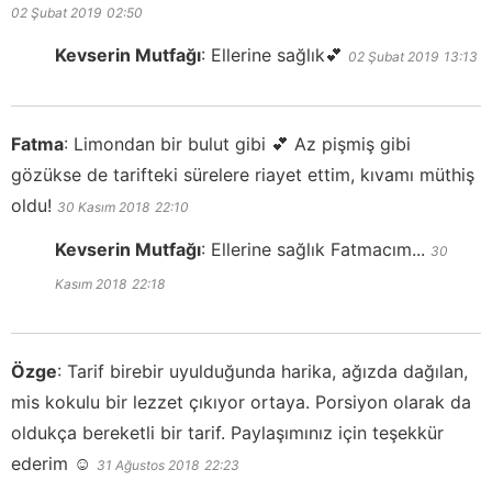
02 Şubat 2019
02:50
Kevserin Mutfağı
:
Ellerine sağlık💕
02 Şubat 2019
13:13
Fatma
:
Limondan bir bulut gibi 💕 Az pişmiş gibi
gözükse de tarifteki sürelere riayet ettim, kıvamı müthiş
oldu!
30 Kasım 2018
22:10
Kevserin Mutfağı
:
Ellerine sağlık Fatmacım...
30
Kasım 2018
22:18
Özge
:
Tarif birebir uyulduğunda harika, ağızda dağılan,
mis kokulu bir lezzet çıkıyor ortaya. Porsiyon olarak da
oldukça bereketli bir tarif. Paylaşımınız için teşekkür
ederim ☺️
31 Ağustos 2018
22:23