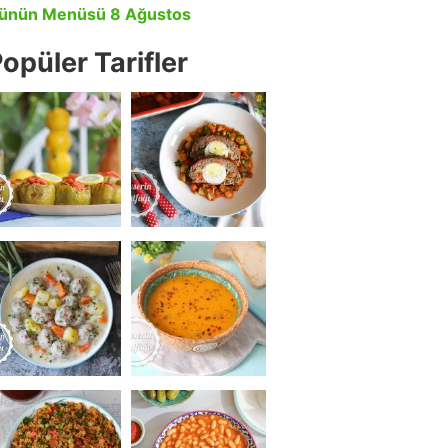
ünün Menüsü 8 Ağustos
opüler Tarifler