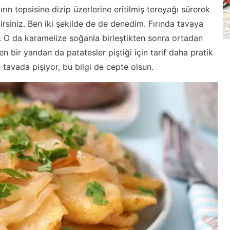
rın tepsisine dizip üzerlerine eritilmiş tereyağı sürerek
lirsiniz. Ben iki şekilde de de denedim. Fırında tavaya
a. O da karamelize soğanla birleştikten sonra ortadan
n bir yandan da patatesler piştiği için tarif daha pratik
e tavada pişiyor, bu bilgi de cepte olsun.