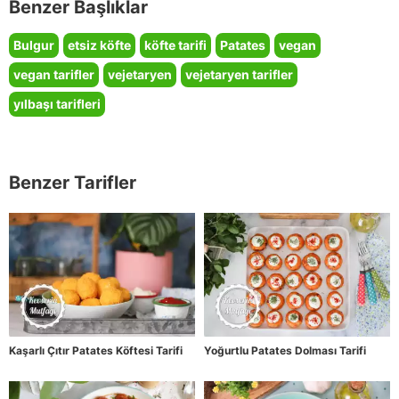
Benzer Başlıklar
Bulgur
etsiz köfte
köfte tarifi
Patates
vegan
vegan tarifler
vejetaryen
vejetaryen tarifler
yılbaşı tarifleri
Benzer Tarifler
Kaşarlı Çıtır Patates Köftesi Tarifi
Yoğurtlu Patates Dolması Tarifi