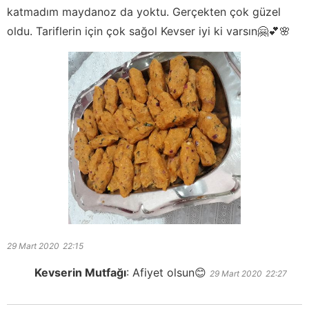
katmadım maydanoz da yoktu. Gerçekten çok güzel
oldu. Tariflerin için çok sağol Kevser iyi ki varsın🤗💕🌸
29 Mart 2020
22:15
Kevserin Mutfağı
:
Afiyet olsun😊
29 Mart 2020
22:27