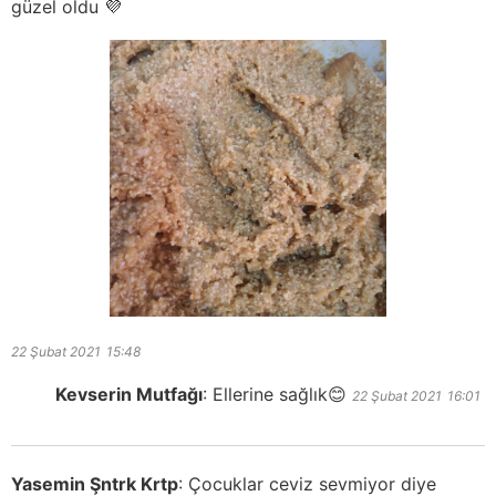
güzel oldu 💜
22 Şubat 2021
15:48
Kevserin Mutfağı
:
Ellerine sağlık😊
22 Şubat 2021
16:01
Yasemin Şntrk Krtp
:
Çocuklar ceviz sevmiyor diye