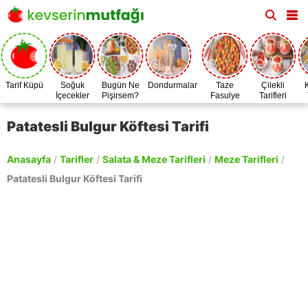
Tarif Küpü
Soğuk
Bugün Ne
Dondurmalar
Taze
Çilekli
İçecekler
Pişirsem?
Fasulye
Tarifleri
Zamanı
Patatesli Bulgur Köftesi Tarifi
Anasayfa
/
Tarifler
/
Salata & Meze Tarifleri
/
Meze Tarifleri
/
Patatesli Bulgur Köftesi Tarifi