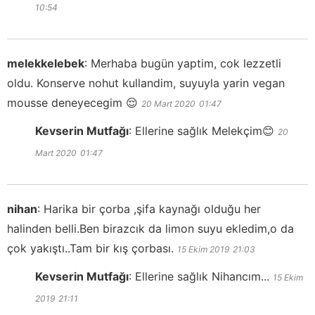
10:54
melekkelebek
:
Merhaba bugün yaptim, cok lezzetli
oldu. Konserve nohut kullandim, suyuyla yarin vegan
mousse deneyecegim 😌
20 Mart 2020
01:47
Kevserin Mutfağı
:
Ellerine sağlık Melekçim😊
20
Mart 2020
01:47
nihan
:
Harika bir çorba ,şifa kaynağı olduğu her
halinden belli.Ben birazcık da limon suyu ekledim,o da
çok yakıştı..Tam bir kış çorbası.
15 Ekim 2019
21:03
Kevserin Mutfağı
:
Ellerine sağlık Nihancım...
15 Ekim
2019
21:11