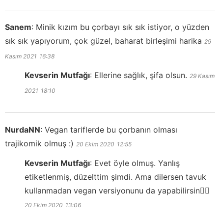
Sanem
:
Minik kızım bu çorbayı sık sık istiyor, o yüzden
sık sık yapıyorum, çok güzel, baharat birleşimi harika
29
Kasım 2021
16:38
Kevserin Mutfağı
:
Ellerine sağlık, şifa olsun.
29 Kasım
2021
18:10
NurdaNN
:
Vegan tariflerde bu çorbanın olması
trajikomik olmuş :)
20 Ekim 2020
12:55
Kevserin Mutfağı
:
Evet öyle olmuş. Yanlış
etiketlenmiş, düzelttim şimdi. Ama dilersen tavuk
kullanmadan vegan versiyonunu da yapabilirsin👍🏻
20 Ekim 2020
13:06