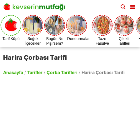
Tarif Küpü
Soğuk
Bugün Ne
Dondurmalar
Taze
Çilekli
İçecekler
Pişirsem?
Fasulye
Tarifleri
Zamanı
Harira Çorbası Tarifi
Anasayfa
/
Tarifler
/
Çorba Tarifleri
/
Harira Çorbası Tarifi