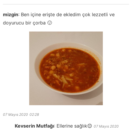
mizgin
:
Ben içine erişte de ekledim çok lezzetli ve
doyurucu bir çorba 🙂
07 Mayıs 2020
02:28
Kevserin Mutfağı
:
Ellerine sağlık😊
07 Mayıs 2020