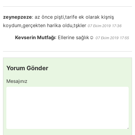
zeynepzeze
:
az önce pişti,tarife ek olarak kişniş
koydum,gerçekten harika oldu,tşkler
07 Ekim 2019
17:36
Kevserin Mutfağı
:
Ellerine sağlık☺️
07 Ekim 2019
17:55
Yorum Gönder
Mesajınız