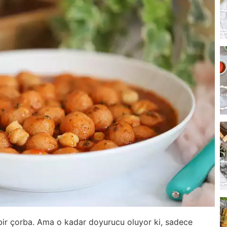
m bir çorba. Ama o kadar doyurucu oluyor ki, sadece