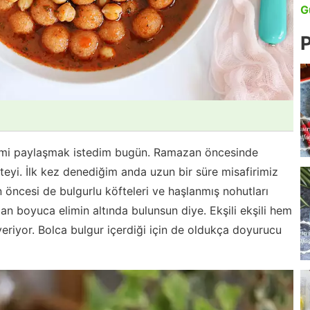
G
P
fimi paylaşmak istedim bugün. Ramazan öncesinde
eyi. İlk kez denediğim anda uzun bir süre misafirimiz
öncesi de bulgurlu köfteleri ve haşlanmış nohutları
n boyuca elimin altında bulunsun diye. Ekşili ekşili hem
veriyor. Bolca bulgur içerdiği için de oldukça doyurucu