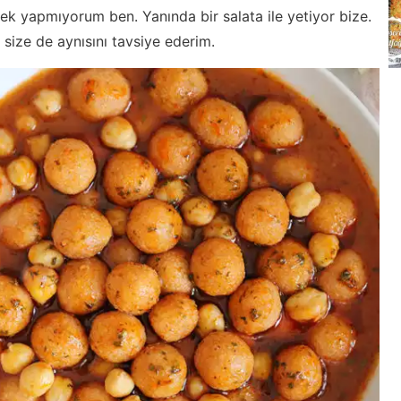
k yapmıyorum ben. Yanında bir salata ile yetiyor bize.
z size de aynısını tavsiye ederim.