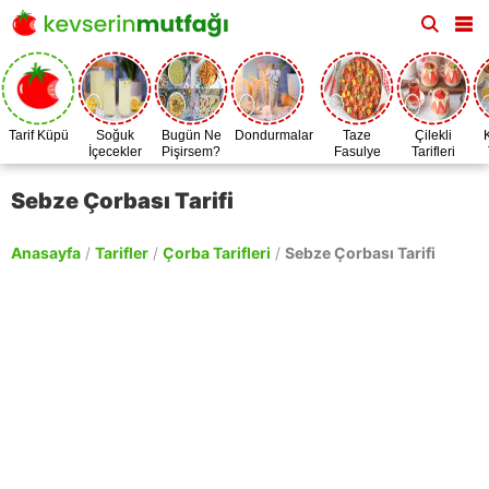
Tarif Küpü
Soğuk
Bugün Ne
Dondurmalar
Taze
Çilekli
İçecekler
Pişirsem?
Fasulye
Tarifleri
Zamanı
Sebze Çorbası Tarifi
Anasayfa
/
Tarifler
/
Çorba Tarifleri
/
Sebze Çorbası Tarifi