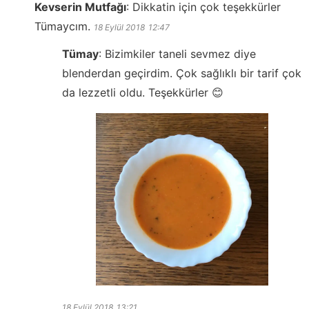
Kevserin Mutfağı
:
Dikkatin için çok teşekkürler
Tümaycım.
18 Eylül 2018
12:47
Tümay
:
Bizimkiler taneli sevmez diye
blenderdan geçirdim. Çok sağlıklı bir tarif çok
da lezzetli oldu. Teşekkürler 😊
18 Eylül 2018
13:21