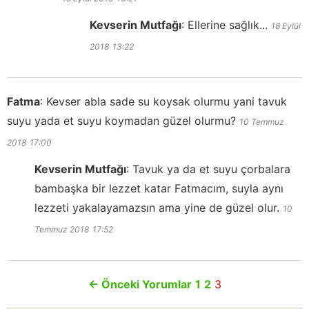
Kevserin Mutfağı
:
Ellerine sağlık...
18 Eylül
2018
13:22
Fatma
:
Kevser abla sade su koysak olurmu yani tavuk
suyu yada et suyu koymadan güzel olurmu?
10 Temmuz
2018
17:00
Kevserin Mutfağı
:
Tavuk ya da et suyu çorbalara
bambaşka bir lezzet katar Fatmacım, suyla aynı
lezzeti yakalayamazsın ama yine de güzel olur.
10
Temmuz 2018
17:52
←
Önceki Yorumlar
1
2
3