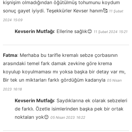
kişnişim olmadığından öğütülmüş tohumunu koydum
sonuç gayet iyiydi. Teşekkürler Kevser hanım🥰
11 Şubat
2024
15:09
Kevserin Mutfağı
:
Ellerine sağlık😊
11 Şubat 2024
15:21
Fatma
:
Merhaba bu tarifle kremalı sebze çorbasının
arasındaki temel fark damak zevkine göre krema
koyulup koyulmaması mı yoksa başka bir detay var mı,
Bir tek un miktarları farklı gördüğüm kadarıyla
05 Nisan
2023
16:18
Kevserin Mutfağı
:
Saydıklarına ek olarak sebzeleri
de farklı. Özetle isimlerinden başka pek bir ortak
noktaları yok😊
05 Nisan 2023
16:22