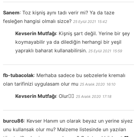
Sanem
:
Toz kişniş aynı tadı verir mi? Ya da taze
fesleğen hangisi olmalı sizce?
25 Eylül 2021
15:42
Kevserin Mutfağı
:
Kişniş şart değil. Yerine bir şey
koymayabilir ya da dilediğin herhangi bir yeşil
yapraklı baharat kullanabilirsin.
25 Eylül 2021
15:59
fb-tubacolak
:
Merhaba sadece bu sebzelerle kremalı
olan tarifinizi uygulasam olur mu
25 Aralık 2020
16:10
Kevserin Mutfağı
:
Olur👍🏻
25 Aralık 2020
17:18
burcu86
:
Kevser Hanım un olarak beyaz un yerine siyez
unu kullansak olur mu? Malzeme listesinde un yazılan