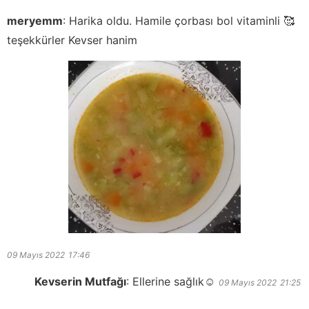
meryemm
:
Harika oldu. Hamile çorbası bol vitaminli 🥰
teşekkürler Kevser hanim
09 Mayıs 2022
17:46
Kevserin Mutfağı
:
Ellerine sağlık☺️
09 Mayıs 2022
21:25