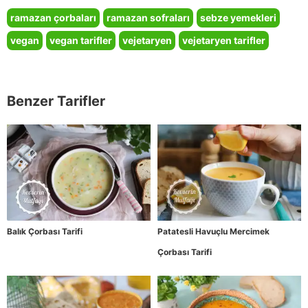
ramazan çorbaları
ramazan sofraları
sebze yemekleri
vegan
vegan tarifler
vejetaryen
vejetaryen tarifler
Benzer Tarifler
Balık Çorbası Tarifi
Patatesli Havuçlu Mercimek
Çorbası Tarifi