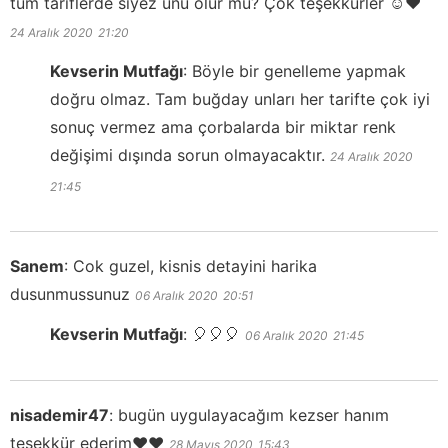
tüm tariflerde siyez unu olur mu? Çok teşekkürler ☺️❤️
24 Aralık 2020
21:20
Kevserin Mutfağı
:
Böyle bir genelleme yapmak
doğru olmaz. Tam buğday unları her tarifte çok iyi
sonuç vermez ama çorbalarda bir miktar renk
değişimi dışında sorun olmayacaktır.
24 Aralık 2020
21:45
Sanem
:
Cok guzel, kisnis detayini harika
dusunmussunuz
06 Aralık 2020
20:51
Kevserin Mutfağı
:
🎈🎈🎈
06 Aralık 2020
21:45
nisademir47
:
bugün uygulayacağım kezser hanım
teşekkür ederim❤❤
28 Mayıs 2020
15:43