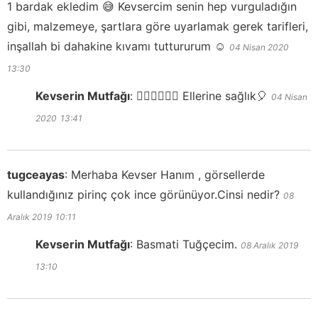
1 bardak ekledim 😅 Kevsercim senin hep vurguladığın
gibi, malzemeye, şartlara göre uyarlamak gerek tarifleri,
inşallah bi dahakine kıvamı tuttururum ☺️
04 Nisan 2020
13:30
Kevserin Mutfağı
:
👍🏻👍🏻👍🏻 Ellerine sağlık🎈
04 Nisan
2020
13:41
tugceayas
:
Merhaba Kevser Hanım , görsellerde
kullandığınız pirinç çok ince görünüyor.Cinsi nedir?
08
Aralık 2019
10:11
Kevserin Mutfağı
:
Basmati Tuğçecim.
08 Aralık 2019
13:10