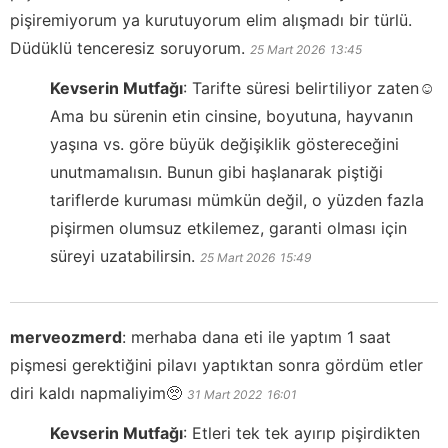
pişiremiyorum ya kurutuyorum elim alışmadı bir türlü.
Düdüklü tenceresiz soruyorum.
25 Mart 2026
13:45
Kevserin Mutfağı
:
Tarifte süresi belirtiliyor zaten☺️
Ama bu sürenin etin cinsine, boyutuna, hayvanın
yaşına vs. göre büyük değişiklik göstereceğini
unutmamalısın. Bunun gibi haşlanarak piştiği
tariflerde kuruması mümkün değil, o yüzden fazla
pişirmen olumsuz etkilemez, garanti olması için
süreyi uzatabilirsin.
25 Mart 2026
15:49
merveozmerd
:
merhaba dana eti ile yaptım 1 saat
pişmesi gerektiğini pilavı yaptıktan sonra gördüm etler
diri kaldı napmaliyim🥺
31 Mart 2022
16:01
Kevserin Mutfağı
:
Etleri tek tek ayırıp pişirdikten