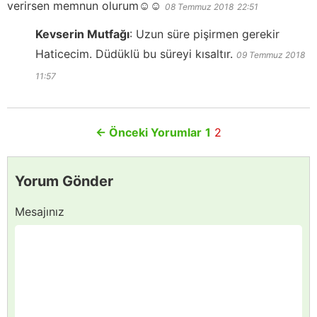
verirsen memnun olurum☺️☺️
08 Temmuz 2018
22:51
Kevserin Mutfağı
:
Uzun süre pişirmen gerekir
Haticecim. Düdüklü bu süreyi kısaltır.
09 Temmuz 2018
11:57
←
Önceki Yorumlar
1
2
Yorum Gönder
Mesajınız