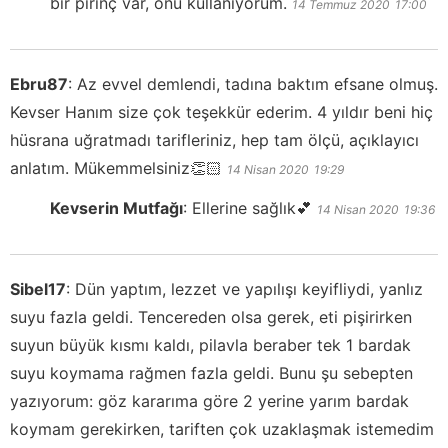
bir pirinç var, onu kullanıyorum.
14 Temmuz 2020
17:00
Ebru87
:
Az evvel demlendi, tadına baktım efsane olmuş.
Kevser Hanım size çok teşekkür ederim. 4 yıldır beni hiç
hüsrana uğratmadı tarifleriniz, hep tam ölçü, açıklayıcı
anlatım. Mükemmelsiniz👏🏻
14 Nisan 2020
19:29
Kevserin Mutfağı
:
Ellerine sağlık💕
14 Nisan 2020
19:36
Sibel17
:
Dün yaptım, lezzet ve yapılışı keyifliydi, yanlız
suyu fazla geldi. Tencereden olsa gerek, eti pişirirken
suyun büyük kısmı kaldı, pilavla beraber tek 1 bardak
suyu koymama rağmen fazla geldi. Bunu şu sebepten
yazıyorum: göz kararıma göre 2 yerine yarım bardak
koymam gerekirken, tariften çok uzaklaşmak istemedim