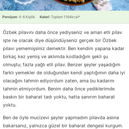
Porsiyon
: 4-6 Kişilik
Kalori
: Toplam 1164kcal*
Özbek pilavını daha önce yediyseniz ve aman etli pilav
işte ne olacak diye düşündüyseniz gerçek bir Özbek
pilavı yememişsiniz demektir. Ben kendim yapana kadar
birkaç kez yemiş ve aklımda kodladığım şekli şu
olmuştu; fazla yağlı etli pilav. Benzer şeyler yaşadığım
farklı yemekler de olduğundan kendi yaptığımın daha iyi
olacağını tahmin ediyordum zaten, ama bu kadarını
tahmin etmiyordum. Benim daha önce yediklerimde
baskın bir baharat tadı yoktu, hatta sanırım baharat
yoktu.
Ben de öyle mucizevi şeyler yapmadım pilavda aslına
bakarsanız, yalnızca güzel bir baharat dengesi kurgum.