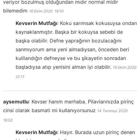
veriyor bozulmuş olduğundan mıdır normal midir
bilemedim
16 Ekim 2020
18:10
Kevserin Mutfağı
:
Koku sarımsak kokusuysa ondan
kaynaklanmıştır. Başka bir kokuysa sebebi de
başka olabilir. Defne yaprağının bozulacağını
sanmıyorum ama yeni almadıysan, önceden beri
kulllandığın defneyse ve bu şikayetin sonradan
başladıysa atıp yenisini alman iyi olabilir.
16 Ekim 2020
21:11
aysemutlu
:
Kevser hanım merhaba. Pilavlarınızda pirinç
cinsi olarak basmati mi kullanıyorsunuz
14 Temmuz 2020
16:53
Kevserin Mutfağı
:
Hayır. Burada uzun pirinç denen