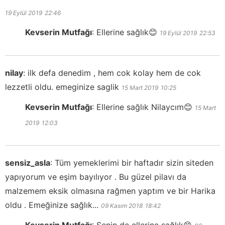
19 Eylül 2019
22:46
Kevserin Mutfağı
:
Ellerine sağlık😊
19 Eylül 2019
22:53
nilay
:
ilk defa denedim , hem cok kolay hem de cok
lezzetli oldu. emeginize saglik
15 Mart 2019
10:25
Kevserin Mutfağı
:
Ellerine sağlık Nilaycım😊
15 Mart
2019
12:03
sensiz_asla
:
Tüm yemeklerimi bir haftadır sizin siteden
yapıyorum ve eşim bayılıyor . Bu güzel pilavı da
malzemem eksik olmasına rağmen yaptım ve bir Harika
oldu . Emeğinize sağlık...
09 Kasım 2018
18:42