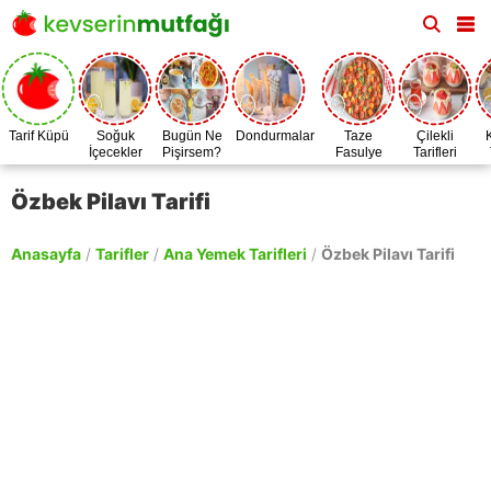
Tarif Küpü
Soğuk
Bugün Ne
Dondurmalar
Taze
Çilekli
İçecekler
Pişirsem?
Fasulye
Tarifleri
Zamanı
Özbek Pilavı Tarifi
Anasayfa
/
Tarifler
/
Ana Yemek Tarifleri
/
Özbek Pilavı Tarifi