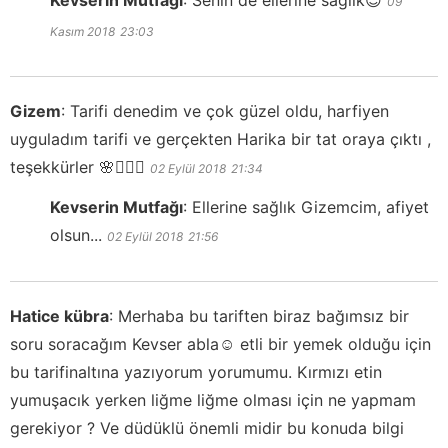
Kevserin Mutfağı
:
Senin de ellerine sağlık😊
09
Kasım 2018
23:03
Gizem
:
Tarifi denedim ve çok güzel oldu, harfiyen
uyguladım tarifi ve gerçekten Harika bir tat oraya çıktı ,
teşekkürler 🌸🙋🏼‍♀️
02 Eylül 2018
21:34
Kevserin Mutfağı
:
Ellerine sağlık Gizemcim, afiyet
olsun...
02 Eylül 2018
21:56
Hatice kübra
:
Merhaba bu tariften biraz bağımsız bir
soru soracağım Kevser abla☺️ etli bir yemek olduğu için
bu tarifinaltına yazıyorum yorumumu. Kırmızı etin
yumuşacık yerken liğme liğme olması için ne yapmam
gerekiyor ? Ve düdüklü önemli midir bu konuda bilgi