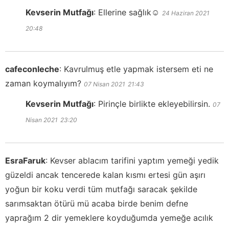
Kevserin Mutfağı
:
Ellerine sağlık☺️
24 Haziran 2021
20:48
cafeconleche
:
Kavrulmuş etle yapmak istersem eti ne
zaman koymalıyım?
07 Nisan 2021
21:43
Kevserin Mutfağı
:
Pirinçle birlikte ekleyebilirsin.
07
Nisan 2021
23:20
EsraFaruk
:
Kevser ablacım tarifini yaptım yemeği yedik
güzeldi ancak tencerede kalan kısmı ertesi gün aşırı
yoğun bir koku verdi tüm mutfağı saracak şekilde
sarımsaktan ötürü mü acaba birde benim defne
yaprağım 2 dir yemeklere koyduğumda yemeğe acılık