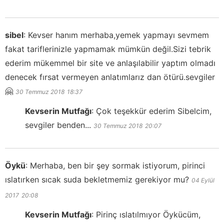
sibel
:
Kevser hanım merhaba,yemek yapmayı sevmem
fakat tariflerinizle yapmamak mümkün değil.Sizi tebrik
ederim mükemmel bir site ve anlaşılabilir yaptım olmadı
denecek fırsat vermeyen anlatımlarız dan ötürü.sevgiler
🤗
30 Temmuz 2018
18:37
Kevserin Mutfağı
:
Çok teşekkür ederim Sibelcim,
sevgiler benden...
30 Temmuz 2018
20:07
Öykü
:
Merhaba, ben bir şey sormak istiyorum, pirinci
ıslatırken sıcak suda bekletmemiz gerekiyor mu?
04 Eylül
2017
20:08
Kevserin Mutfağı
:
Pirinç ıslatılmıyor Öykücüm,