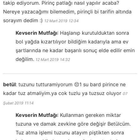
takip ediyorum. Pirinç patlağı nasıl yapılır acaba?
Nereye yazacağımı bilemedim, pirinçli bi tarifin altında
sorayım dedim :)
12 Mart 2019
12:34
Kevserin Mutfağı
:
Haşlanıp kurutulduktan sonra
bol yağda kızartılıyor bildiğim kadarıyla ama ev
şartlarında ne kadar başarılı sonuç elde edilir emin
değilim.
12 Mart 2019
14:32
betül
:
tuzunu tutturamiyorum 😔1 su bard pirince ne
kadar tuz atmaliyim.ya cok tuzlu ya tuzsuz oluyor
07
Şubat 2019
11:14
Kevserin Mutfağı
:
Kullanman gereken miktar
tuzuna ve damak zevkine göre değişir Betülcüm.
Tuz atma işlemi tuzunu atayım piştikten sonra