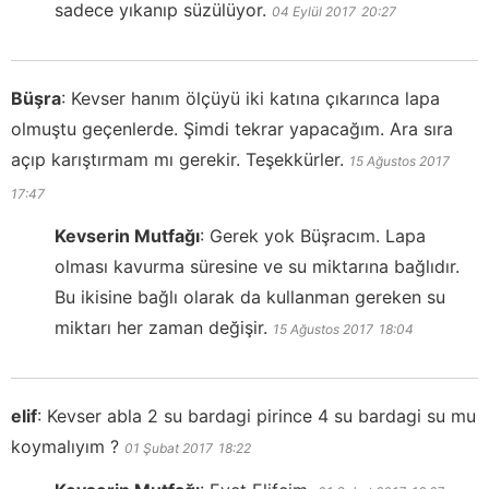
sadece yıkanıp süzülüyor.
04 Eylül 2017
20:27
Büşra
:
Kevser hanım ölçüyü iki katına çıkarınca lapa
olmuştu geçenlerde. Şimdi tekrar yapacağım. Ara sıra
açıp karıştırmam mı gerekir. Teşekkürler.
15 Ağustos 2017
17:47
Kevserin Mutfağı
:
Gerek yok Büşracım. Lapa
olması kavurma süresine ve su miktarına bağlıdır.
Bu ikisine bağlı olarak da kullanman gereken su
miktarı her zaman değişir.
15 Ağustos 2017
18:04
elif
:
Kevser abla 2 su bardagi pirince 4 su bardagi su mu
koymalıyım ?
01 Şubat 2017
18:22