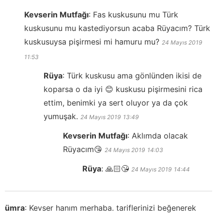
Kevserin Mutfağı
:
Fas kuskusunu mu Türk
kuskusunu mu kastediyorsun acaba Rüyacım? Türk
kuskusuysa pişirmesi mi hamuru mu?
24 Mayıs 2019
11:53
Rüya
:
Türk kuskusu ama gönlünden ikisi de
koparsa o da iyi 😊 kuskusu pişirmesini rica
ettim, benimki ya sert oluyor ya da çok
yumuşak.
24 Mayıs 2019
13:49
Kevserin Mutfağı
:
Aklımda olacak
Rüyacım😘
24 Mayıs 2019
14:03
Rüya
:
🙏🏻😘
24 Mayıs 2019
14:44
ümra
:
Kevser hanım merhaba. tariflerinizi beğenerek