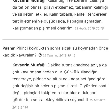
Kevserin Mutfağı
:
Kullandığın tencerenin çelik ya
da teflon olması pilavı etkilemez, tabanının kalınlığı
ve ısı iletimi etkiler. Kalın tabanlı, kaliteli tencereler
tercih etmeni ve düşük ısıda, kapağını açmadan,
karıştırmadan pişirmeni öneririm.
13 Aralık 2019
20:16
Pasha
:
Pirinci koyduktan sonra sıcak su koymadan önce
kaç dk kavuralım? 🙂
15 Temmuz 2019
19:45
Kevserin Mutfağı
:
Dakika tutmak sadece az ya da
çok kavurmana neden olur. Çünkü kullandığın
tencereye, pirince ve altını ne kadar açtığına göre
çok değişir pirinçlerin pişme süresi. O yüzden saati
değil, pirinçleri takip edip tıkır tıkır olduklarını
gördükten sonra ekleyebilirsin suyunu👍🏻
15 Temmuz
2019
21:14