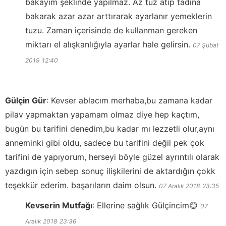
bakayım şeklinde yapılmaz. Az tuz atıp tadına
bakarak azar azar arttırarak ayarlanır yemeklerin
tuzu. Zaman içerisinde de kullanman gereken
miktarı el alışkanlığıyla ayarlar hale gelirsin.
07 Şubat
2019
12:40
Gülçin Gür
:
Kevser ablacım merhaba,bu zamana kadar
pilav yapmaktan yapamam olmaz diye hep kaçtım,
bugün bu tarifini denedim,bu kadar mı lezzetli olur,aynı
anneminki gibi oldu, sadece bu tarifini değil pek çok
tarifini de yapıyorum, herseyi böyle güzel ayrıntılı olarak
yazdıgın için sebep sonuç ilişkilerini de aktardığın çokk
teşekkür ederim. başarıların daim olsun.
07 Aralık 2018
23:35
Kevserin Mutfağı
:
Ellerine sağlık Gülçincim😊
07
Aralık 2018
23:36