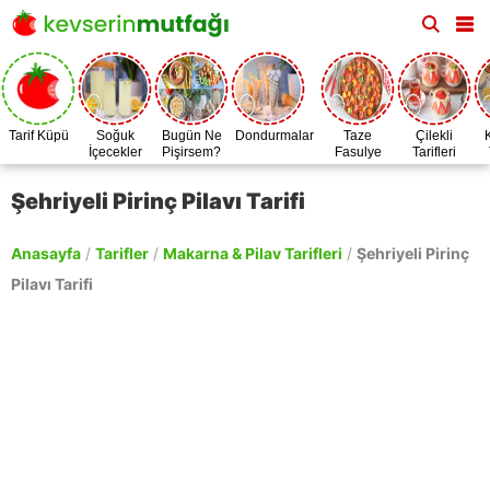
Tarif Küpü
Soğuk
Bugün Ne
Dondurmalar
Taze
Çilekli
İçecekler
Pişirsem?
Fasulye
Tarifleri
Zamanı
Şehriyeli Pirinç Pilavı Tarifi
Anasayfa
/
Tarifler
/
Makarna & Pilav Tarifleri
/
Şehriyeli Pirinç
Pilavı Tarifi