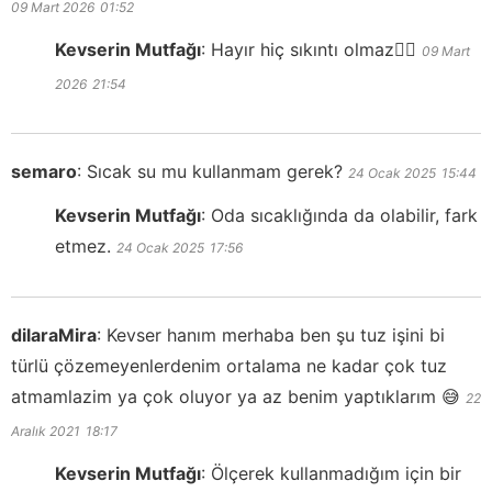
09 Mart 2026
01:52
Kevserin Mutfağı
:
Hayır hiç sıkıntı olmaz👍🏻
09 Mart
2026
21:54
semaro
:
Sıcak su mu kullanmam gerek?
24 Ocak 2025
15:44
Kevserin Mutfağı
:
Oda sıcaklığında da olabilir, fark
etmez.
24 Ocak 2025
17:56
dilaraMira
:
Kevser hanım merhaba ben şu tuz işini bi
türlü çözemeyenlerdenim ortalama ne kadar çok tuz
atmamlazim ya çok oluyor ya az benim yaptıklarım 😅
22
Aralık 2021
18:17
Kevserin Mutfağı
:
Ölçerek kullanmadığım için bir