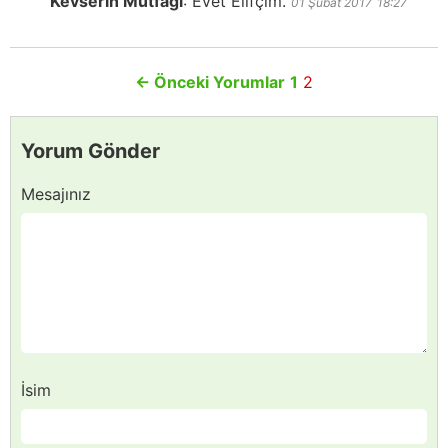
Kevserin Mutfağı
:
Evet Elifçim.
01 Şubat 2017
18:27
←
Önceki Yorumlar
1
2
Yorum Gönder
Mesajınız
İsim