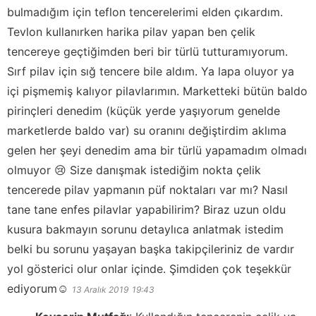
bulmadığım için teflon tencerelerimi elden çıkardım.
Tevlon kullanırken harika pilav yapan ben çelik
tencereye geçtiğimden beri bir türlü tutturamıyorum.
Sırf pilav için sığ tencere bile aldım. Ya lapa oluyor ya
içi pişmemiş kalıyor pilavlarımın. Marketteki bütün baldo
pirinçleri denedim (küçük yerde yaşıyorum genelde
marketlerde baldo var) su oranını değiştirdim aklıma
gelen her şeyi denedim ama bir türlü yapamadım olmadı
olmuyor 😢 Size danışmak istediğim nokta çelik
tencerede pilav yapmanın püf noktaları var mı? Nasıl
tane tane enfes pilavlar yapabilirim? Biraz uzun oldu
kusura bakmayın sorunu detaylıca anlatmak istedim
belki bu sorunu yaşayan başka takipçileriniz de vardır
yol gösterici olur onlar içinde. Şimdiden çok teşekkür
ediyorum☺️
13 Aralık 2019
19:43