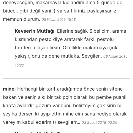
deneyeceğim, makarnayla kullandım ama 5 günde de
biticek gibi değil yani :) varsa fikriniz paylaşırsanız
memnun olurum.
08 Nisan 2015
15:18
Kevserin Mutfağı
:
Ellerine sağlık Sibel'cim, arama
kısmından pesto diye aratarak farklı pestolu
tariflere ulaşabilirsin. Özellikle makarnaya çok
yakışır, onu da dene mutlaka. Sevgiler..
08 Nisan 2015
15:22
mine
:
Herhangi bir tarif aradığımda önce senin sitene
bakan ve senin sıkı bir takipçin olarak bu pembe puanli
kapta aylardir gözüm var.bunu belirteyim.çok sirin bi
sey.ha dersen ki ayıp ettin mine cim sana hediye olarak
vereyim kabul ederim:)) sevgilerr...
02 Şubat 2015
02:06