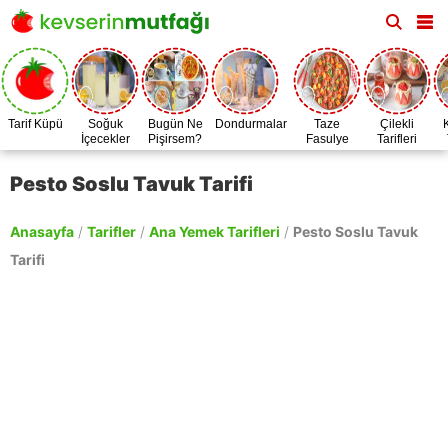
Tarif Küpü
Soğuk
Bugün Ne
Dondurmalar
Taze
Çilekli
İçecekler
Pişirsem?
Fasulye
Tarifleri
Zamanı
Pesto Soslu Tavuk Tarifi
Anasayfa
/
Tarifler
/
Ana Yemek Tarifleri
/
Pesto Soslu Tavuk
Tarifi