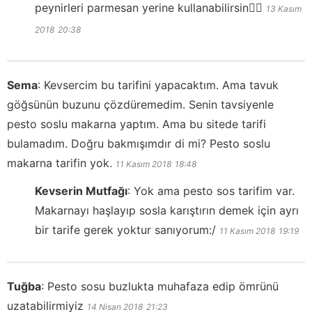
peynirleri parmesan yerine kullanabilirsin👍🏻
13 Kasım
2018
20:38
Sema
:
Kevsercim bu tarifini yapacaktım. Ama tavuk
göğsünün buzunu çözdüremedim. Senin tavsiyenle
pesto soslu makarna yaptım. Ama bu sitede tarifi
bulamadım. Doğru bakmışımdır di mi? Pesto soslu
makarna tarifin yok.
11 Kasım 2018
18:48
Kevserin Mutfağı
:
Yok ama pesto sos tarifim var.
Makarnayı haşlayıp sosla karıştırın demek için ayrı
bir tarife gerek yoktur sanıyorum:/
11 Kasım 2018
19:19
Tuğba
:
Pesto sosu buzlukta muhafaza edip ömrünü
uzatabilirmiyiz
14 Nisan 2018
21:23