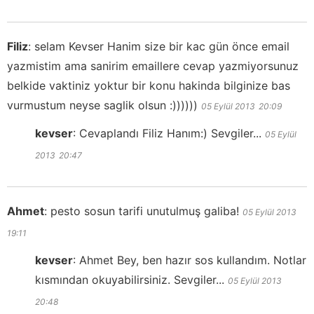
Filiz
:
selam Kevser Hanim size bir kac gün önce email
yazmistim ama sanirim emaillere cevap yazmiyorsunuz
belkide vaktiniz yoktur bir konu hakinda bilginize bas
vurmustum neyse saglik olsun :))))))
05 Eylül 2013
20:09
kevser
:
Cevaplandı Filiz Hanım:) Sevgiler...
05 Eylül
2013
20:47
Ahmet
:
pesto sosun tarifi unutulmuş galiba!
05 Eylül 2013
19:11
kevser
:
Ahmet Bey, ben hazır sos kullandım. Notlar
kısmından okuyabilirsiniz. Sevgiler...
05 Eylül 2013
20:48