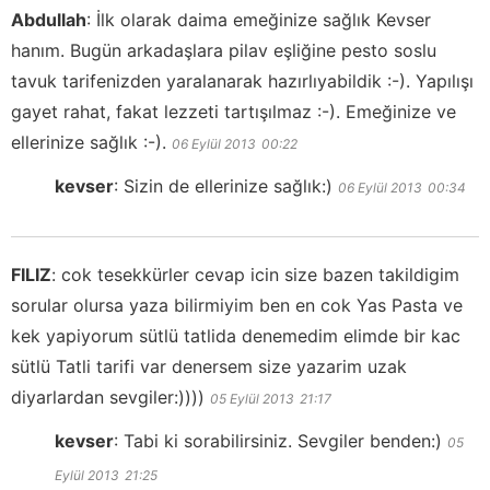
Abdullah
:
İlk olarak daima emeğinize sağlık Kevser
hanım. Bugün arkadaşlara pilav eşliğine pesto soslu
tavuk tarifenizden yaralanarak hazırlıyabildik :-). Yapılışı
gayet rahat, fakat lezzeti tartışılmaz :-). Emeğinize ve
ellerinize sağlık :-).
06 Eylül 2013
00:22
kevser
:
Sizin de ellerinize sağlık:)
06 Eylül 2013
00:34
FILIZ
:
cok tesekkürler cevap icin size bazen takildigim
sorular olursa yaza bilirmiyim ben en cok Yas Pasta ve
kek yapiyorum sütlü tatlida denemedim elimde bir kac
sütlü Tatli tarifi var denersem size yazarim uzak
diyarlardan sevgiler:))))
05 Eylül 2013
21:17
kevser
:
Tabi ki sorabilirsiniz. Sevgiler benden:)
05
Eylül 2013
21:25