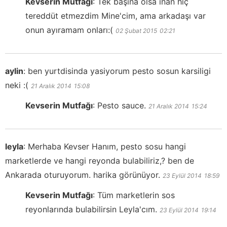
Kevserin Mutfağı
:
Tek başına olsa inan hiç
tereddüt etmezdim Mine'cim, ama arkadaşı var
onun ayıramam onları:(
02 Şubat 2015
02:21
aylin
:
ben yurtdisinda yasiyorum pesto sosun karsiligi
neki :(
21 Aralık 2014
15:08
Kevserin Mutfağı
:
Pesto sauce.
21 Aralık 2014
15:24
leyla
:
Merhaba Kevser Hanım, pesto sosu hangi
marketlerde ve hangi reyonda bulabiliriz,? ben de
Ankarada oturuyorum. harika görünüyor.
23 Eylül 2014
18:59
Kevserin Mutfağı
:
Tüm marketlerin sos
reyonlarında bulabilirsin Leyla'cım.
23 Eylül 2014
19:14