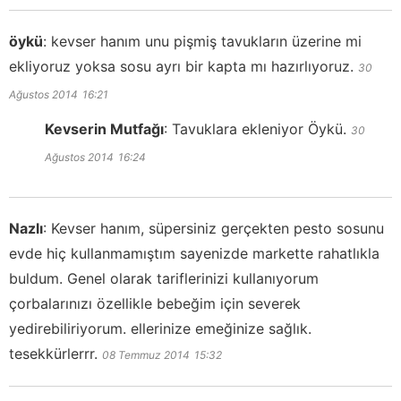
öykü
:
kevser hanım unu pişmiş tavukların üzerine mi
ekliyoruz yoksa sosu ayrı bir kapta mı hazırlıyoruz.
30
Ağustos 2014
16:21
Kevserin Mutfağı
:
Tavuklara ekleniyor Öykü.
30
Ağustos 2014
16:24
Nazlı
:
Kevser hanım, süpersiniz gerçekten pesto sosunu
evde hiç kullanmamıştım sayenizde markette rahatlıkla
buldum. Genel olarak tariflerinizi kullanıyorum
çorbalarınızı özellikle bebeğim için severek
yedirebiliriyorum. ellerinize emeğinize sağlık.
tesekkürlerrr.
08 Temmuz 2014
15:32