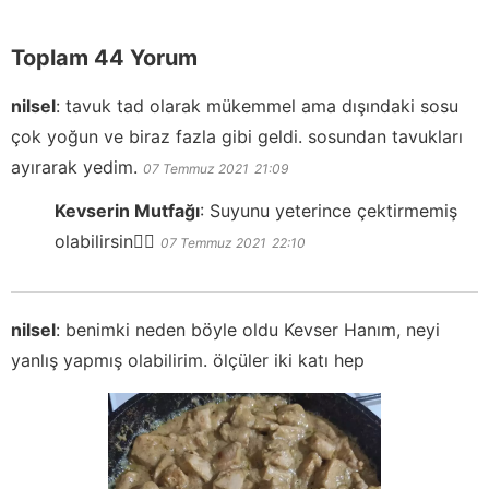
Toplam 44 Yorum
nilsel
:
tavuk tad olarak mükemmel ama dışındaki sosu
çok yoğun ve biraz fazla gibi geldi. sosundan tavukları
ayırarak yedim.
07 Temmuz 2021
21:09
Kevserin Mutfağı
:
Suyunu yeterince çektirmemiş
olabilirsin👍🏻
07 Temmuz 2021
22:10
nilsel
:
benimki neden böyle oldu Kevser Hanım, neyi
yanlış yapmış olabilirim. ölçüler iki katı hep