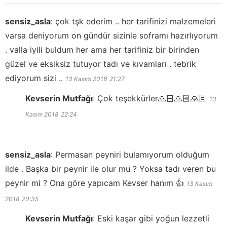
sensiz_asla
:
çok tşk ederim .. her tarifinizi malzemeleri
varsa deniyorum on gündür sizinle soframı hazırlıyorum
. valla iyili buldum her ama her tarifiniz bir birinden
güzel ve eksiksiz tutuyor tadı ve kıvamları . tebrik
ediyorum sizi ..
13 Kasım 2018
21:27
Kevserin Mutfağı
:
Çok teşekkürler🙏🏻🙏🏻🙏🏻
13
Kasım 2018
22:24
sensiz_asla
:
Permasan peyniri bulamıyorum olduğum
ilde . Başka bir peynir ile olur mu ? Yoksa tadı veren bu
peynir mi ? Ona göre yapıcam Kevser hanım 👍
13 Kasım
2018
20:35
Kevserin Mutfağı
:
Eski kaşar gibi yoğun lezzetli