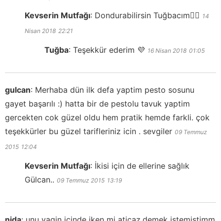
Kevserin Mutfağı
:
Dondurabilirsin Tuğbacım👍🏻
14
Nisan 2018
22:21
Tuğba
:
Teşekkür ederim 💜
16 Nisan 2018
01:05
gulcan
:
Merhaba dün ilk defa yaptim pesto sosunu
gayet başarılı :) hatta bir de pestolu tavuk yaptim
gercekten cok güzel oldu hem pratik hemde farkli. çok
teşekkürler bu güzel tarifleriniz icin . sevgiler
09 Temmuz
2015
12:04
Kevserin Mutfağı
:
İkisi için de ellerine sağlık
Gülcan..
09 Temmuz 2015
13:19
nida
:
unu yagin icinde iken mi aticaz.demek istemistimm