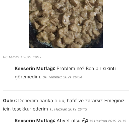
06 Temmuz 2021
19:17
Kevserin Mutfağı
:
Problem ne? Ben bir sıkıntı
göremedim.
06 Temmuz 2021
20:54
Guler
:
Denedim harika oldu, hafif ve zararsiz Emeginiz
icin tesekkur ederim
15 Haziran 2019
20:13
Kevserin Mutfağı
:
Afiyet olsun🥰
15 Haziran 2019
21:15