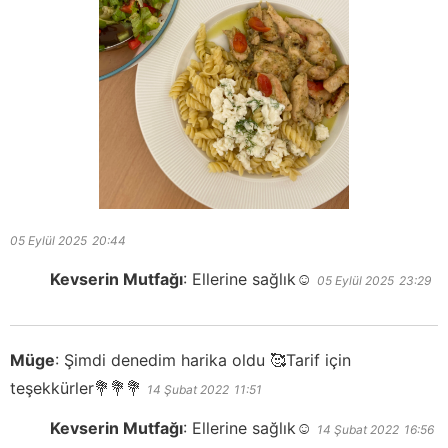
05 Eylül 2025
20:44
Kevserin Mutfağı
:
Ellerine sağlık☺️
05 Eylül 2025
23:29
Müge
:
Şimdi denedim harika oldu 🥰Tarif için
teşekkürler💐💐💐
14 Şubat 2022
11:51
Kevserin Mutfağı
:
Ellerine sağlık☺️
14 Şubat 2022
16:56