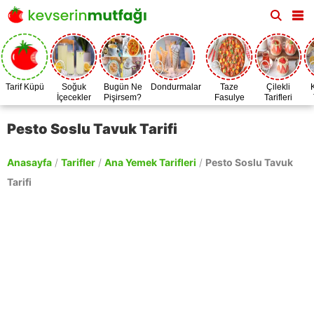
Tarif Küpü
Soğuk
Bugün Ne
Dondurmalar
Taze
Çilekli
İçecekler
Pişirsem?
Fasulye
Tarifleri
Zamanı
Pesto Soslu Tavuk Tarifi
Anasayfa
/
Tarifler
/
Ana Yemek Tarifleri
/
Pesto Soslu Tavuk
Tarifi