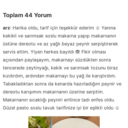
Toplam 44 Yorum
arz
:
Harika oldu, tarif için teşekkür ederim ☺️ Yanına
kekikli ve sarımsak soslu makarna yapıp makarnanın
üstüne dereotu ve az yağlı beyaz peynir serpiştirerek
servis ettim. Yiyen herkes bayıldı 🙈 Fikir olması
açısından paylaşayım, makarnayı süzdükten sonra
tencerede zeytinyağı, kekik ve sarımsak tozunu biraz
kızdırdım, ardından makarnayı bu yağ ile karıştırdım.
Tabakladıktan sonra da kenarda hazırladığım peynir ve
dereotu karışımını makarnanın üzerine serptim.
Makarnanın sıcaklığı peyniri eritince tadı enfes oldu.
Güzel pesto soslu tavuk tarifinize iyi bir eşlikti oldu ☺️