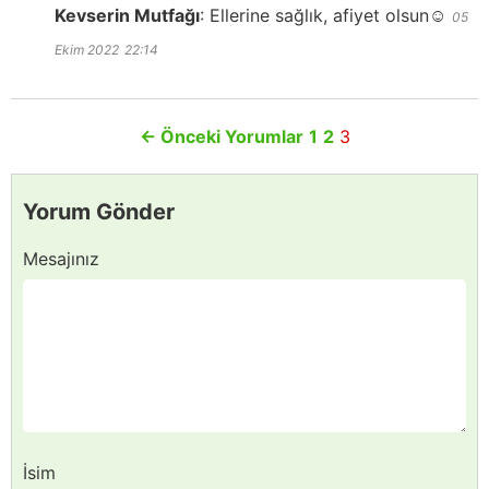
Kevserin Mutfağı
:
Ellerine sağlık, afiyet olsun☺️
05
Ekim 2022
22:14
←
Önceki Yorumlar
1
2
3
Yorum Gönder
Mesajınız
İsim