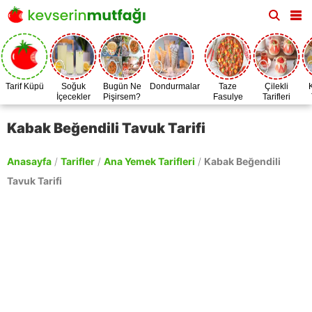
Tarif Küpü
Soğuk
Bugün Ne
Dondurmalar
Taze
Çilekli
İçecekler
Pişirsem?
Fasulye
Tarifleri
Zamanı
Kabak Beğendili Tavuk Tarifi
Anasayfa
/
Tarifler
/
Ana Yemek Tarifleri
/
Kabak Beğendili
Tavuk Tarifi