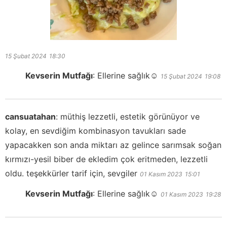
15 Şubat 2024
18:30
Kevserin Mutfağı
:
Ellerine sağlık☺️
15 Şubat 2024
19:08
cansuatahan
:
müthiş lezzetli, estetik görünüyor ve
kolay, en sevdiğim kombinasyon tavukları sade
yapacakken son anda miktarı az gelince sarımsak soğan
kırmızı-yesil biber de ekledim çok eritmeden, lezzetli
oldu. teşekkürler tarif için, sevgiler
01 Kasım 2023
15:01
Kevserin Mutfağı
:
Ellerine sağlık☺️
01 Kasım 2023
19:28