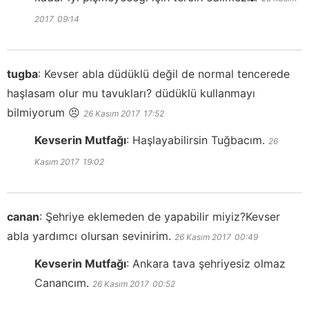
2017
09:14
tugba
:
Kevser abla düdüklü değil de normal tencerede
haşlasam olur mu tavukları? düdüklü kullanmayı
bilmiyorum 😣
26 Kasım 2017
17:52
Kevserin Mutfağı
:
Haşlayabilirsin Tuğbacım.
26
Kasım 2017
19:02
canan
:
Şehriye eklemeden de yapabilir miyiz?Kevser
abla yardımcı olursan sevinirim.
26 Kasım 2017
00:49
Kevserin Mutfağı
:
Ankara tava şehriyesiz olmaz
Canancım.
26 Kasım 2017
00:52