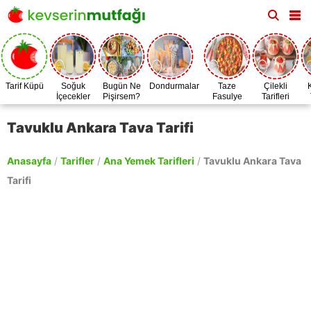
Tarif Küpü
Soğuk
Bugün Ne
Dondurmalar
Taze
Çilekli
İçecekler
Pişirsem?
Fasulye
Tarifleri
Zamanı
Tavuklu Ankara Tava Tarifi
Anasayfa
/
Tarifler
/
Ana Yemek Tarifleri
/
Tavuklu Ankara Tava
Tarifi