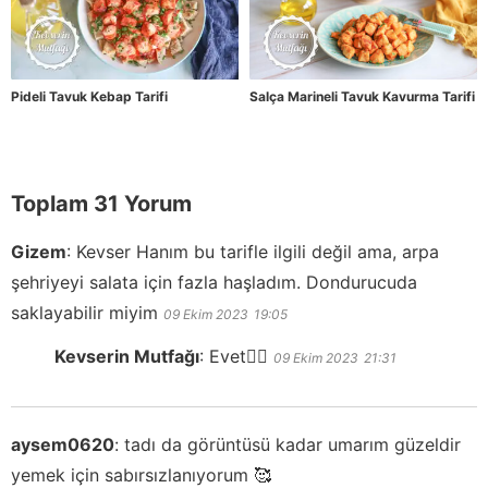
Pideli Tavuk Kebap Tarifi
Salça Marineli Tavuk Kavurma Tarifi
Toplam 31 Yorum
Gizem
:
Kevser Hanım bu tarifle ilgili değil ama, arpa
şehriyeyi salata için fazla haşladım. Dondurucuda
saklayabilir miyim
09 Ekim 2023
19:05
Kevserin Mutfağı
:
Evet👍🏻
09 Ekim 2023
21:31
aysem0620
:
tadı da görüntüsü kadar umarım güzeldir
yemek için sabırsızlanıyorum 🥰