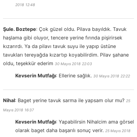
2018
12:48
Şule. Boztepe
:
Çok güzel oldu. Pilava bayıldık. Tavuk
haşlama gibi oluyor, tencere yerine fırında pişirirsek
kızarırdı. Ya da pilavı tavuk suyu ile yapıp üstüne
tavukları tereyağda kızartıp koyabilirdim. Pilav şahane
oldu, teşekkür ederim
30 Mayıs 2018
22:03
Kevserin Mutfağı
:
Ellerine sağlık.
30 Mayıs 2018
22:22
Nihal
:
Baget yerine tavuk sarma ile yapsam olur mu?
25
Mayıs 2018
16:37
Kevserin Mutfağı
:
Yapabilirsin Nihalcim ama görsel
olarak baget daha başarılı sonuç verir.
25 Mayıs 2018