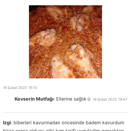
16 Şubat 2023
16:10
Kevserin Mutfağı
:
Ellerine sağlık☺️
16 Şubat 2023
19:47
Izgi
:
biberleri kavurmadan oncesinde badem kavurdum
biraz sonra oldugu gibi tum tarifi uyguladim gercekten