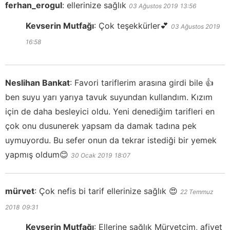
ferhan_erogul
:
ellerinize sağlık
03 Ağustos 2019
13:56
Kevserin Mutfağı
:
Çok teşekkürler💕
03 Ağustos 2019
16:58
Neslihan Bankat
:
Favori tariflerim arasına girdi bile 👍
ben suyu yarı yarıya tavuk suyundan kullandım. Kızım
için de daha besleyici oldu. Yeni denediğim tarifleri en
çok onu dusunerek yapsam da damak tadına pek
uymuyordu. Bu sefer onun da tekrar istediği bir yemek
yapmış oldum😊
30 Ocak 2019
18:07
mürvet
:
Çok nefis bi tarif ellerinize sağlık 😍
22 Temmuz
2018
09:31
Kevserin Mutfağı
:
Ellerine sağlık Mürvetçim, afiyet