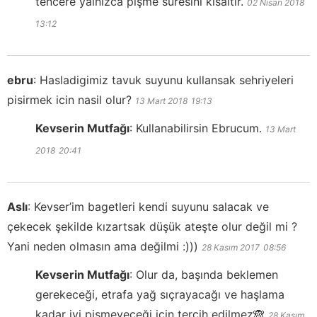
tencere yalnızca pişme süresini kısaltır.
02 Nisan 2018
13:12
ebru
:
Hasladigimiz tavuk suyunu kullansak sehriyeleri
pisirmek icin nasil olur?
13 Mart 2018
19:13
Kevserin Mutfağı
:
Kullanabilirsin Ebrucum.
13 Mart
2018
20:41
Aslı
:
Kevser’im bagetleri kendi suyunu salacak ve
çekecek şekilde kızartsak düşük ateşte olur değil mi ?
Yani neden olmasın ama değilmi :)))
28 Kasım 2017
08:56
Kevserin Mutfağı
:
Olur da, başında beklemen
gerekeceği, etrafa yağ sıçrayacağı ve haşlama
kadar iyi pişmeyeceği için tercih edilmez🙈
28 Kasım