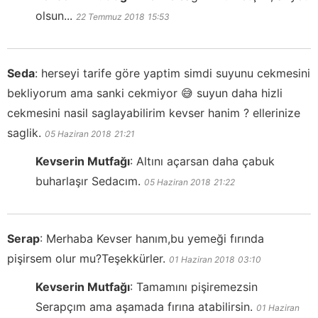
olsun...
22 Temmuz 2018
15:53
Seda
:
herseyi tarife göre yaptim simdi suyunu cekmesini
bekliyorum ama sanki cekmiyor 😅 suyun daha hizli
cekmesini nasil saglayabilirim kevser hanim ? ellerinize
saglik.
05 Haziran 2018
21:21
Kevserin Mutfağı
:
Altını açarsan daha çabuk
buharlaşır Sedacım.
05 Haziran 2018
21:22
Serap
:
Merhaba Kevser hanım,bu yemeği fırında
pişirsem olur mu?Teşekkürler.
01 Haziran 2018
03:10
Kevserin Mutfağı
:
Tamamını pişiremezsin
Serapçım ama aşamada fırına atabilirsin.
01 Haziran