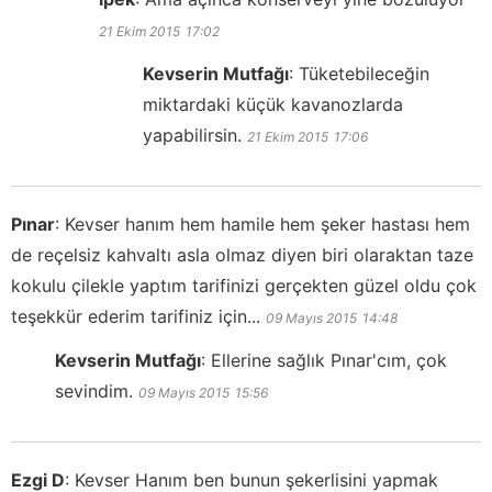
21 Ekim 2015
17:02
Kevserin Mutfağı
:
Tüketebileceğin
miktardaki küçük kavanozlarda
yapabilirsin.
21 Ekim 2015
17:06
Pınar
:
Kevser hanım hem hamile hem şeker hastası hem
de reçelsiz kahvaltı asla olmaz diyen biri olaraktan taze
kokulu çilekle yaptım tarifinizi gerçekten güzel oldu çok
teşekkür ederim tarifiniz için...
09 Mayıs 2015
14:48
Kevserin Mutfağı
:
Ellerine sağlık Pınar'cım, çok
sevindim.
09 Mayıs 2015
15:56
Ezgi D
:
Kevser Hanım ben bunun şekerlisini yapmak