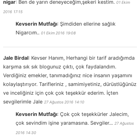
nigar
:
Ben de yarın deneyeceğim,şekeri kestim.
01 Ekim
2016
17:15
Kevserin Mutfağı
:
Şimdiden ellerine sağlık
Nigarcım..
01 Ekim 2016
19:08
Jale Birdal
:
Kevser Hanım, Herhangi bir tarif aradığımda
karşıma sık sık blogunuz çıktı, çok faydalandım.
Verdiğiniz emekler, tanımadığınız nice insanın yaşamını
kolaylaştırıyor. Tarifleriniz , samimiyetiniz, dürüstlüğünüz
ve inceliğiniz için çok çok teşekkür ederim. İçten
sevgilerimle Jale
27 Ağustos 2016
14:10
Kevserin Mutfağı
:
Çok çok teşekkürler Jalecim,
çok sevindim işine yaramasına. Sevgiler...
27 Ağustos
2016
14:30