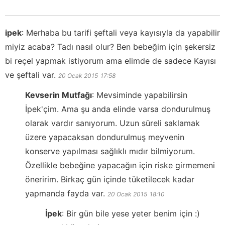
ipek
:
Merhaba bu tarifi şeftali veya kayısıyla da yapabilir
miyiz acaba? Tadı nasıl olur? Ben bebeğim için şekersiz
bi reçel yapmak istiyorum ama elimde de sadece Kayısı
ve şeftali var.
20 Ocak 2015
17:58
Kevserin Mutfağı
:
Mevsiminde yapabilirsin
İpek'çim. Ama şu anda elinde varsa dondurulmuş
olarak vardır sanıyorum. Uzun süreli saklamak
üzere yapacaksan dondurulmuş meyvenin
konserve yapılması sağlıklı mıdır bilmiyorum.
Özellikle bebeğine yapacağın için riske girmemeni
öneririm. Birkaç gün içinde tüketilecek kadar
yapmanda fayda var.
20 Ocak 2015
18:10
İpek
:
Bir gün bile yese yeter benim için :)