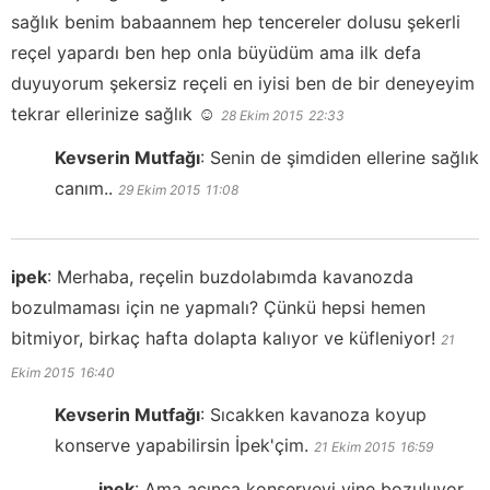
sağlık benim babaannem hep tencereler dolusu şekerli
reçel yapardı ben hep onla büyüdüm ama ilk defa
duyuyorum şekersiz reçeli en iyisi ben de bir deneyeyim
tekrar ellerinize sağlık ☺️
28 Ekim 2015
22:33
Kevserin Mutfağı
:
Senin de şimdiden ellerine sağlık
canım..
29 Ekim 2015
11:08
ipek
:
Merhaba, reçelin buzdolabımda kavanozda
bozulmaması için ne yapmalı? Çünkü hepsi hemen
bitmiyor, birkaç hafta dolapta kalıyor ve küfleniyor!
21
Ekim 2015
16:40
Kevserin Mutfağı
:
Sıcakken kavanoza koyup
konserve yapabilirsin İpek'çim.
21 Ekim 2015
16:59
ipek
:
Ama açınca konserveyi yine bozuluyor