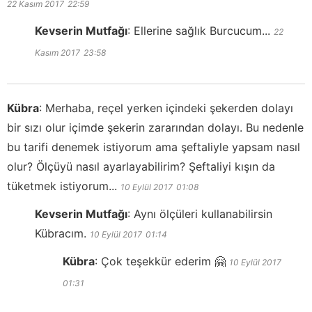
22 Kasım 2017
22:59
Kevserin Mutfağı
:
Ellerine sağlık Burcucum...
22
Kasım 2017
23:58
Kübra
:
Merhaba, reçel yerken içindeki şekerden dolayı
bir sızı olur içimde şekerin zararından dolayı. Bu nedenle
bu tarifi denemek istiyorum ama şeftaliyle yapsam nasıl
olur? Ölçüyü nasıl ayarlayabilirim? Şeftaliyi kışın da
tüketmek istiyorum...
10 Eylül 2017
01:08
Kevserin Mutfağı
:
Aynı ölçüleri kullanabilirsin
Kübracım.
10 Eylül 2017
01:14
Kübra
:
Çok teşekkür ederim 🤗
10 Eylül 2017
01:31