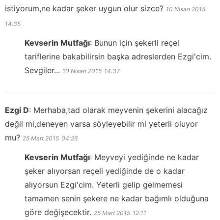
istiyorum,ne kadar şeker uygun olur sizce?
10 Nisan 2015
14:35
Kevserin Mutfağı
:
Bunun için şekerli reçel
tariflerine bakabilirsin başka adreslerden Ezgi'cim.
Sevgiler...
10 Nisan 2015
14:37
Ezgi D
:
Merhaba,tad olarak meyvenin şekerini alacağız
değil mi,deneyen varsa söyleyebilir mi yeterli oluyor
mu?
25 Mart 2015
04:26
Kevserin Mutfağı
:
Meyveyi yediğinde ne kadar
şeker alıyorsan reçeli yediğinde de o kadar
alıyorsun Ezgi'cim. Yeterli gelip gelmemesi
tamamen senin şekere ne kadar bağımlı olduğuna
göre değişecektir.
25 Mart 2015
12:11