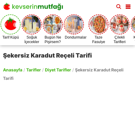
Tarif Küpü
Soğuk
Bugün Ne
Dondurmalar
Taze
Çilekli
İçecekler
Pişirsem?
Fasulye
Tarifleri
Zamanı
Şekersiz Karadut Reçeli Tarifi
Anasayfa
/
Tarifler
/
Diyet Tarifler
/
Şekersiz Karadut Reçeli
Tarifi