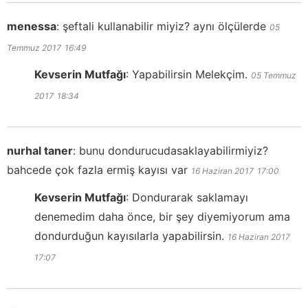
menessa
:
şeftali kullanabilir miyiz? aynı ölçülerde
05
Temmuz 2017
16:49
Kevserin Mutfağı
:
Yapabilirsin Melekçim.
05 Temmuz
2017
18:34
nurhal taner
:
bunu dondurucudasaklayabilirmiyiz?
bahcede çok fazla ermiş kayısı var
16 Haziran 2017
17:00
Kevserin Mutfağı
:
Dondurarak saklamayı
denemedim daha önce, bir şey diyemiyorum ama
dondurduğun kayısılarla yapabilirsin.
16 Haziran 2017
17:07