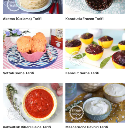
Akıtma (Cızlama) Tarifi
Karadutlu Frozen Tarifi
Şeftali Sorbe Tarifi
Karadut Sorbe Tarifi
Kahvaltılık Biberli Salça Tarifi
Mascarpone Peyniri Tarifi