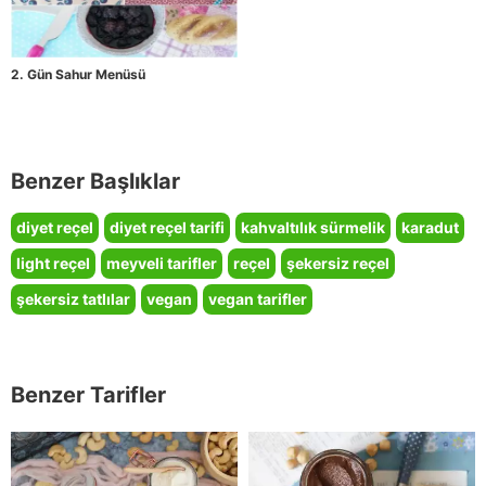
2. Gün Sahur Menüsü
Benzer Başlıklar
diyet reçel
diyet reçel tarifi
kahvaltılık sürmelik
karadut
light reçel
meyveli tarifler
reçel
şekersiz reçel
şekersiz tatlılar
vegan
vegan tarifler
Benzer Tarifler