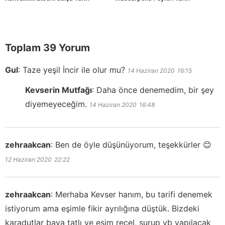
Toplam 39 Yorum
Gul
:
Taze yeşil İncir ile olur mu?
14 Haziran 2020
16:15
Kevserin Mutfağı
:
Daha önce denemedim, bir şey
diyemeyeceğim.
14 Haziran 2020
16:48
zehraakcan
:
Ben de öyle düşünüyorum, teşekkürler 😊
12 Haziran 2020
22:22
zehraakcan
:
Merhaba Kevser hanım, bu tarifi denemek
istiyorum ama eşimle fikir ayrılığına düştük. Bizdeki
karadutlar baya tatlı ve eşim reçel, şurup vb yapılacak