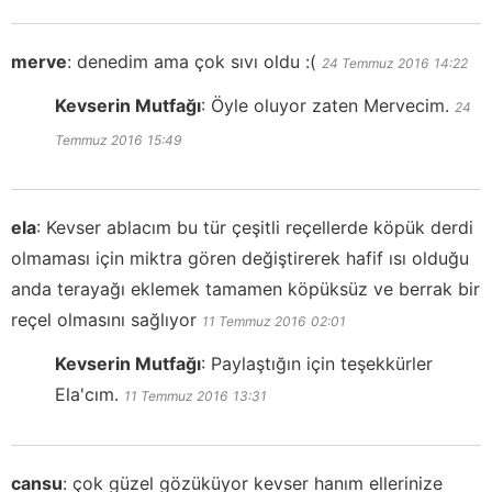
merve
:
denedim ama çok sıvı oldu :(
24 Temmuz 2016
14:22
Kevserin Mutfağı
:
Öyle oluyor zaten Mervecim.
24
Temmuz 2016
15:49
ela
:
Kevser ablacım bu tür çeşitli reçellerde köpük derdi
olmaması için miktra gören değiştirerek hafif ısı olduğu
anda terayağı eklemek tamamen köpüksüz ve berrak bir
reçel olmasını sağlıyor
11 Temmuz 2016
02:01
Kevserin Mutfağı
:
Paylaştığın için teşekkürler
Ela'cım.
11 Temmuz 2016
13:31
cansu
:
çok güzel gözüküyor kevser hanım ellerinize