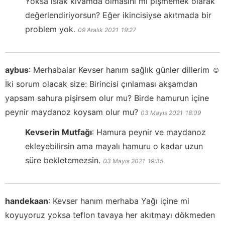
Yoksa ıslak kıvamda olmasını mı pişmemek olarak
değerlendiriyorsun? Eğer ikincisiyse akıtmada bir
problem yok.
09 Aralık 2021
19:27
aybus
:
Merhabalar Kevser hanım sağlık günler dillerim ☺️
İki sorum olacak size: Birincisi çınlaması akşamdan
yapsam sahura pişirsem olur mu? Birde hamurun içine
peynir maydanoz koysam olur mu?
03 Mayıs 2021
18:09
Kevserin Mutfağı
:
Hamura peynir ve maydanoz
ekleyebilirsin ama mayalı hamuru o kadar uzun
süre bekletemezsin.
03 Mayıs 2021
19:35
handekaan
:
Kevser hanım merhaba Yağı içine mi
koyuyoruz yoksa teflon tavaya her akıtmayı dökmeden