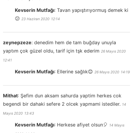
Kevserin Mutfağı
:
Tavan yapıştırıyormuş demek ki
😕
23 Haziran 2020
12:14
zeynepzeze
:
denedim hem de tam buğday unuyla
yaptım çok güzel oldu, tarif için tşk ederim
26 Mayıs 2020
12:41
Kevserin Mutfağı
:
Ellerine sağlık😊
26 Mayıs 2020
14:19
Mithat
:
Şefim dun aksam sahurda yaptim herkes cok
begendi bir dahaki sefere 2 olcek yapmami istediler.
14
Mayıs 2020
13:43
Kevserin Mutfağı
:
Herkese afiyet olsun🎈
14 Mayıs