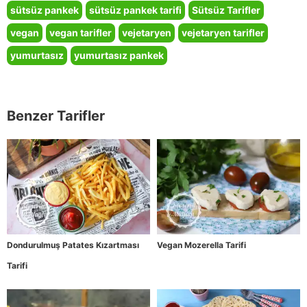
sütsüz pankek
sütsüz pankek tarifi
Sütsüz Tarifler
vegan
vegan tarifler
vejetaryen
vejetaryen tarifler
yumurtasız
yumurtasız pankek
Benzer Tarifler
Dondurulmuş Patates Kızartması
Vegan Mozerella Tarifi
Tarifi