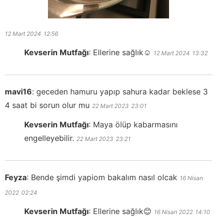
12 Mart 2024
12:56
Kevserin Mutfağı
:
Ellerine sağlık☺️
12 Mart 2024
13:32
mavi16
:
geceden hamuru yapıp sahura kadar beklese 3
4 saat bi sorun olur mu
22 Mart 2023
23:01
Kevserin Mutfağı
:
Maya ölüp kabarmasını
engelleyebilir.
22 Mart 2023
23:21
Feyza
:
Bende şimdi yapiom bakalım nasıl olcak
16 Nisan
2022
02:24
Kevserin Mutfağı
:
Ellerine sağlık😊
16 Nisan 2022
14:10