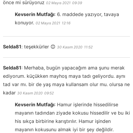
önce mi sürüyoruz
02 Mayıs 2021
09:39
Kevserin Mutfağı
:
6. maddede yazıyor, tavaya
konuyor.
02 Mayıs 2021
12:16
Selda81
:
teşekkürler 😊
30 Kasım 2020
11:52
Selda81
:
Merhaba, bugün yapacağım ama şunu merak
ediyorum. küçükken mayhoş maya tadı geliyordu. aynı
tad var mı. bir de yaş maya kullansam olur mu. olursa ne
kadar
30 Kasım 2020
09:52
Kevserin Mutfağı
:
Hamur işlerinde hissedilirse
mayanın tadından ziyade kokusu hissedilir ve bu iki
his sıkça birbirine karıştırılır. Hamur işinden
mayanın kokusunu almak iyi bir şey değildir.