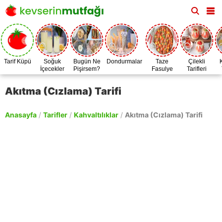
Tarif Küpü
Soğuk
Bugün Ne
Dondurmalar
Taze
Çilekli
İçecekler
Pişirsem?
Fasulye
Tarifleri
Zamanı
Akıtma (Cızlama) Tarifi
Anasayfa
/
Tarifler
/
Kahvaltılıklar
/
Akıtma (Cızlama) Tarifi