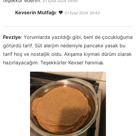
teşekkür ederim.
01 Eylül 2024
09:59
Kevserin Mutfağı
:
❤️
01 Eylül 2024
20:43
Fevziye
:
Yorumlarda yazıldığı gibi, beni de çocukluğuma
götürdü tarif. Süt alerjim nedeniyle pancake yasak bu
tarif hoş ve nostaljik oldu. Akşama kıymalı dürüm olarak
hazırlayacağım. Teşekkürler Kevser hanım🙏