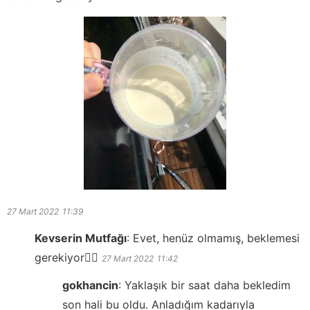
27 Mart 2022
11:39
Kevserin Mutfağı
:
Evet, henüz olmamış, beklemesi
gerekiyor👍🏻
27 Mart 2022
11:42
gokhancin
:
Yaklaşık bir saat daha bekledim
son hali bu oldu. Anladığım kadarıyla