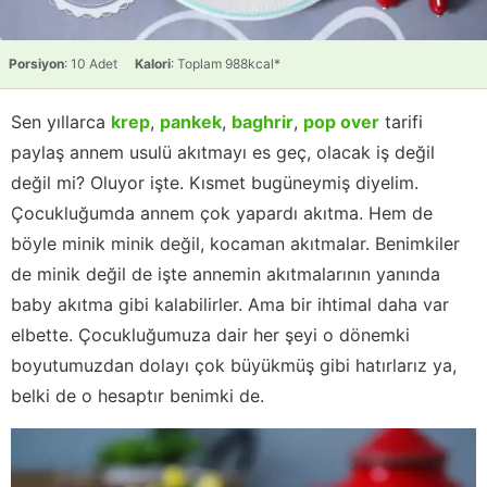
Porsiyon
: 10 Adet
Kalori
: Toplam 988kcal*
Sen yıllarca
krep
,
pankek
,
baghrir
,
pop over
tarifi
paylaş annem usulü akıtmayı es geç, olacak iş değil
değil mi? Oluyor işte. Kısmet bugüneymiş diyelim.
Çocukluğumda annem çok yapardı akıtma. Hem de
böyle minik minik değil, kocaman akıtmalar. Benimkiler
de minik değil de işte annemin akıtmalarının yanında
baby akıtma gibi kalabilirler. Ama bir ihtimal daha var
elbette. Çocukluğumuza dair her şeyi o dönemki
boyutumuzdan dolayı çok büyükmüş gibi hatırlarız ya,
belki de o hesaptır benimki de.