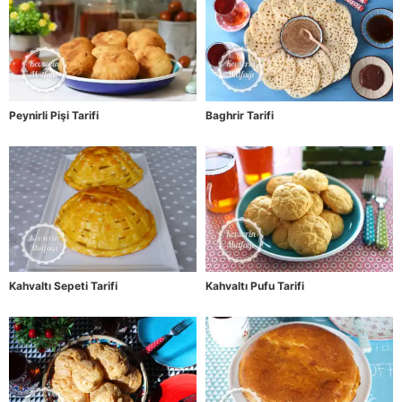
Peynirli Pişi Tarifi
Baghrir Tarifi
Kahvaltı Sepeti Tarifi
Kahvaltı Pufu Tarifi