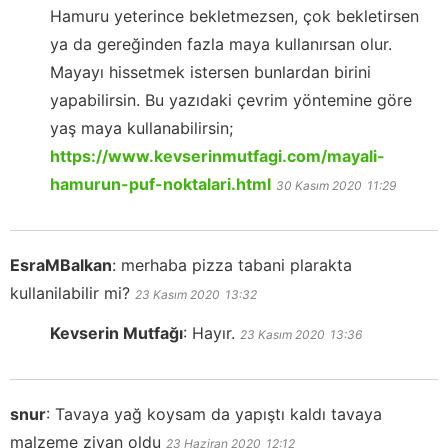
Hamuru yeterince bekletmezsen, çok bekletirsen
ya da gereğinden fazla maya kullanırsan olur.
Mayayı hissetmek istersen bunlardan birini
yapabilirsin. Bu yazıdaki çevrim yöntemine göre
yaş maya kullanabilirsin;
https://www.kevserinmutfagi.com/mayali-
hamurun-puf-noktalari.html
30 Kasım 2020
11:29
EsraMBalkan
:
merhaba pizza tabani plarakta
kullanilabilir mi?
23 Kasım 2020
13:32
Kevserin Mutfağı
:
Hayır.
23 Kasım 2020
13:36
snur
:
Tavaya yağ koysam da yapıştı kaldı tavaya
malzeme ziyan oldu
23 Haziran 2020
12:12