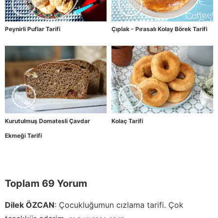
Peynirli Puflar Tarifi
Çıplak - Pırasalı Kolay Börek Tarifi
Kurutulmuş Domatesli Çavdar
Kolaç Tarifi
Ekmeği Tarifi
Toplam 69 Yorum
Dilek ÖZCAN
:
Çocukluğumun cızlama tarifi. Çok