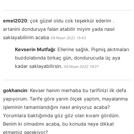
emel2020
:
çok güzel oldu cok teşekkür ederim .
artanini donduruya falan atabilir miyim yada nasıl
saklayabilirim acaba
09 Nisan 2022
15:43
Kevserin Mutfağı
:
Ellerine sağlık. Pişmiş akıtmaları
buzdolabında birkaç gün, dondurucuda üç aya
kadar saklayabilirsin.
09 Nisan 2022
19:27
gokhancin
:
Kevser hanım merhaba bu tarifinizi ilk defa
yapıyorum. Tarife göre yarım ölçek yaptım, mayalanma
işleminin tamamlandığını nasıl anlıyoruz acaba?
Yorumlara baktığımda göz göz olan kıvam gördüm.
Benim ki olmadımı acaba, bu konuda neye dikkat
etmemiz gerekiyor?