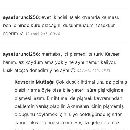
aysefurunci256
:
evet ikincisi. ıslak kıvamda kalması.
ben icininde kuru olacağını düşünmüştüm. teşekkür
ederim ☺️
10 Aralık 2021
00:24
aysefurunci256
:
merhaba, içi pismedi bı turlu Kevser
hanım. az koydum ama yok yine aynı hamur kaliyor.
kısık ateşte denedim yine aynı 😔
09 Aralık 2021
15:51
Kevserin Mutfağı
:
Çok düşük ihtimal unu az gelmiş
olabilir ama öyle olsa bile yeterli süre pişirdiğinde
pişmesi lazım. Bir ihtimal de pişmek kavramından
beklentin yanlış olabilir. Akıtmanın içinin pişmemiş
olduğunu söylemek için ikiye böldüğünde içinden
hamur akıyor olması lazım. Başına gelen bu mu?