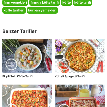
fırın yemekleri
fırında köfte tarifi
köfte
köfte tarifi
köfte tarifleri
kurban yemekleri
Benzer Tarifler
Ekşili Sulu Köfte Tarifi
Köfteli Spagetti Tarifi