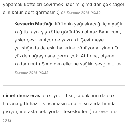
yaparsak köfteleri çevirmek ister mi şimdiden çok sağol
elin kolun dert görmesin :)
06 Temmuz 2014
00:30
Kevserin Mutfağı
:
Köftenin yağı akacağı için yağlı
kağıtta aynı şiş köfte görüntüsü olmaz Banu'cum,
şişler çevrilemiyor ne yazık ki. Çevirmeye
çalıştığında da eski hallerine dönüyorlar yine:) O
yüzden uğraşmana gerek yok. At fırına, pişene
kadar unut:) Şimdiden ellerine sağlık, sevgiler...
06
Temmuz 2014
00:38
nimet deniz eras
:
cok iyi bir fikir, cocuklarin da cok
hosuna gitti hazirlik asamasinda bile. su anda firinda
pisiyor, merakla bekliyorlar. tesekkurler :)
04 Kasım 2013
19:13