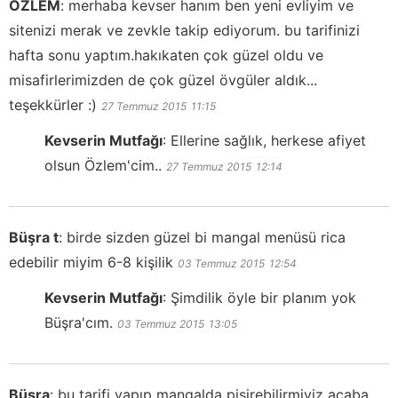
ÖZLEM
:
merhaba kevser hanım ben yeni evliyim ve
sitenizi merak ve zevkle takip ediyorum. bu tarifinizi
hafta sonu yaptım.hakıkaten çok güzel oldu ve
misafirlerimizden de çok güzel övgüler aldık...
teşekkürler :)
27 Temmuz 2015
11:15
Kevserin Mutfağı
:
Ellerine sağlık, herkese afiyet
olsun Özlem'cim..
27 Temmuz 2015
12:14
Büşra t
:
birde sizden güzel bi mangal menüsü rica
edebilir miyim 6-8 kişilik
03 Temmuz 2015
12:54
Kevserin Mutfağı
:
Şimdilik öyle bir planım yok
Büşra'cım.
03 Temmuz 2015
13:05
Büşra
:
bu tarifi yapıp mangalda pişirebilirmiyiz acaba