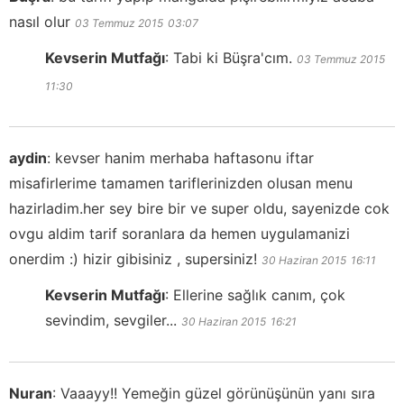
nasıl olur
03 Temmuz 2015
03:07
Kevserin Mutfağı
:
Tabi ki Büşra'cım.
03 Temmuz 2015
11:30
aydin
:
kevser hanim merhaba haftasonu iftar
misafirlerime tamamen tariflerinizden olusan menu
hazirladim.her sey bire bir ve super oldu, sayenizde cok
ovgu aldim tarif soranlara da hemen uygulamanizi
onerdim :) hizir gibisiniz , supersiniz!
30 Haziran 2015
16:11
Kevserin Mutfağı
:
Ellerine sağlık canım, çok
sevindim, sevgiler...
30 Haziran 2015
16:21
Nuran
:
Vaaayy!! Yemeğin güzel görünüşünün yanı sıra