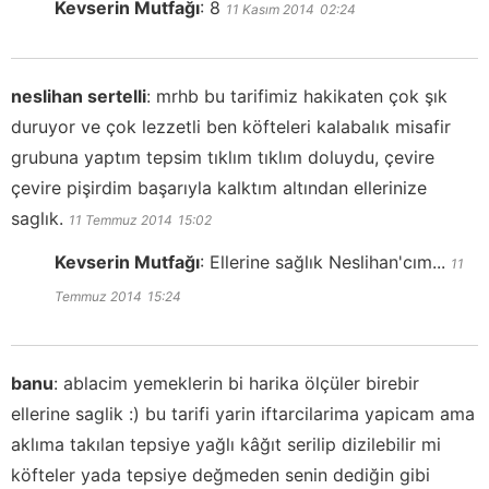
Kevserin Mutfağı
:
8
11 Kasım 2014
02:24
neslihan sertelli
:
mrhb bu tarifimiz hakikaten çok şık
duruyor ve çok lezzetli ben köfteleri kalabalık misafir
grubuna yaptım tepsim tıklım tıklım doluydu, çevire
çevire pişirdim başarıyla kalktım altından ellerinize
saglık.
11 Temmuz 2014
15:02
Kevserin Mutfağı
:
Ellerine sağlık Neslihan'cım...
11
Temmuz 2014
15:24
banu
:
ablacim yemeklerin bi harika ölçüler birebir
ellerine saglik :) bu tarifi yarin iftarcilarima yapicam ama
aklıma takılan tepsiye yağlı kâğıt serilip dizilebilir mi
köfteler yada tepsiye değmeden senin dediğin gibi