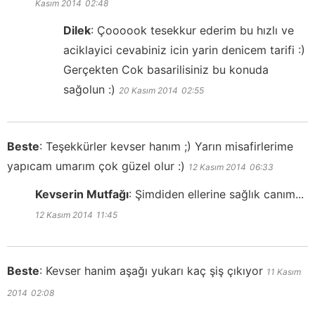
Kasım 2014
02:48
Dilek
:
Çoooook tesekkur ederim bu hızlı ve
aciklayici cevabiniz icin yarin denicem tarifi :)
Gerçekten Cok basarilisiniz bu konuda
sağolun :)
20 Kasım 2014
02:55
Beste
:
Teşekkürler kevser hanım ;) Yarın misafirlerime
yapıcam umarım çok güzel olur :)
12 Kasım 2014
06:33
Kevserin Mutfağı
:
Şimdiden ellerine sağlık canım...
12 Kasım 2014
11:45
Beste
:
Kevser hanim aşağı yukarı kaç şiş çıkıyor
11 Kasım
2014
02:08