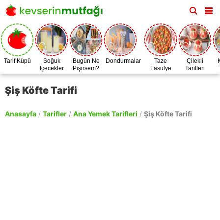
Tarif Küpü
Soğuk
Bugün Ne
Dondurmalar
Taze
Çilekli
İçecekler
Pişirsem?
Fasulye
Tarifleri
Zamanı
Şiş Köfte Tarifi
Anasayfa
/
Tarifler
/
Ana Yemek Tarifleri
/
Şiş Köfte Tarifi