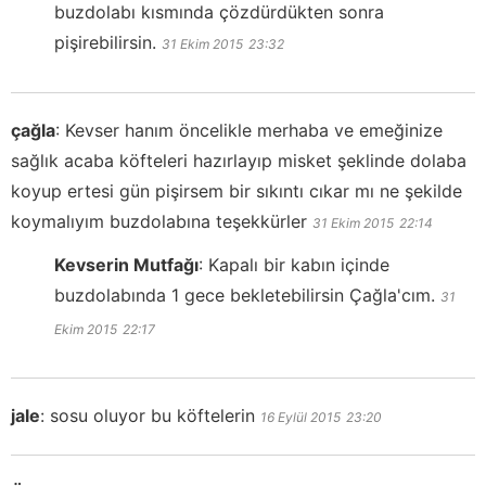
buzdolabı kısmında çözdürdükten sonra
pişirebilirsin.
31 Ekim 2015
23:32
çağla
:
Kevser hanım öncelikle merhaba ve emeğinize
sağlık acaba köfteleri hazırlayıp misket şeklinde dolaba
koyup ertesi gün pişirsem bir sıkıntı cıkar mı ne şekilde
koymalıyım buzdolabına teşekkürler
31 Ekim 2015
22:14
Kevserin Mutfağı
:
Kapalı bir kabın içinde
buzdolabında 1 gece bekletebilirsin Çağla'cım.
31
Ekim 2015
22:17
jale
:
sosu oluyor bu köftelerin
16 Eylül 2015
23:20