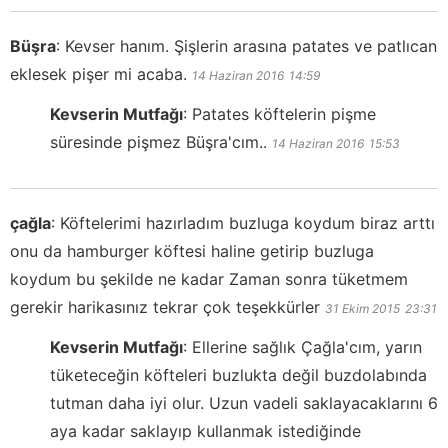
Büşra
:
Kevser hanım. Şişlerin arasına patates ve patlıcan
eklesek pişer mi acaba.
14 Haziran 2016
14:59
Kevserin Mutfağı
:
Patates köftelerin pişme
süresinde pişmez Büşra'cım..
14 Haziran 2016
15:53
çağla
:
Köftelerimi hazırladım buzluga koydum biraz arttı
onu da hamburger köftesi haline getirip buzluga
koydum bu şekilde ne kadar Zaman sonra tüketmem
gerekir harikasınız tekrar çok teşekkürler
31 Ekim 2015
23:31
Kevserin Mutfağı
:
Ellerine sağlık Çağla'cım, yarın
tüketeceğin köfteleri buzlukta değil buzdolabında
tutman daha iyi olur. Uzun vadeli saklayacaklarını 6
aya kadar saklayıp kullanmak istediğinde