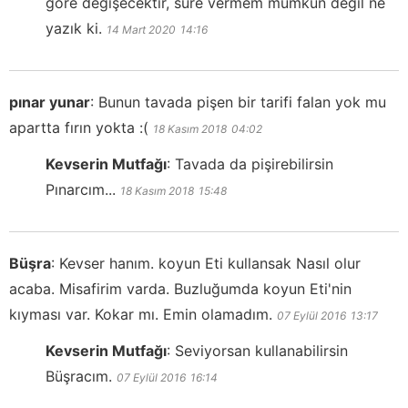
göre değişecektir, süre vermem mümkün değil ne
yazık ki.
14 Mart 2020
14:16
pınar yunar
:
Bunun tavada pişen bir tarifi falan yok mu
apartta fırın yokta :(
18 Kasım 2018
04:02
Kevserin Mutfağı
:
Tavada da pişirebilirsin
Pınarcım...
18 Kasım 2018
15:48
Büşra
:
Kevser hanım. koyun Eti kullansak Nasıl olur
acaba. Misafirim varda. Buzluğumda koyun Eti'nin
kıyması var. Kokar mı. Emin olamadım.
07 Eylül 2016
13:17
Kevserin Mutfağı
:
Seviyorsan kullanabilirsin
Büşracım.
07 Eylül 2016
16:14