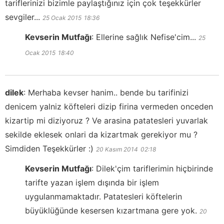
tariflerinizi bizimle paylaştığınız için çok teşekkürler
sevgiler...
25 Ocak 2015
18:36
Kevserin Mutfağı
:
Ellerine sağlık Nefise'cim...
25
Ocak 2015
18:40
dilek
:
Merhaba kevser hanim.. bende bu tarifinizi
denicem yalniz köfteleri dizip firina vermeden onceden
kizartip mi diziyoruz ? Ve arasina patatesleri yuvarlak
sekilde eklesek onlari da kizartmak gerekiyor mu ?
Simdiden Teşekkürler :)
20 Kasım 2014
02:18
Kevserin Mutfağı
:
Dilek'çim tariflerimin hiçbirinde
tarifte yazan işlem dışında bir işlem
uygulanmamaktadır. Patatesleri köftelerin
büyüklüğünde kesersen kızartmana gere yok.
20