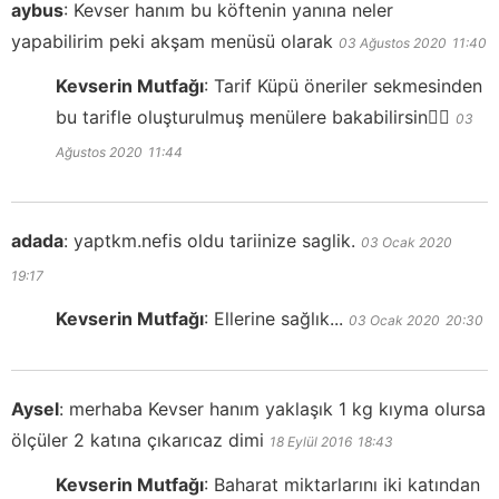
aybus
:
Kevser hanım bu köftenin yanına neler
yapabilirim peki akşam menüsü olarak
03 Ağustos 2020
11:40
Kevserin Mutfağı
:
Tarif Küpü öneriler sekmesinden
bu tarifle oluşturulmuş menülere bakabilirsin👍🏻
03
Ağustos 2020
11:44
adada
:
yaptkm.nefis oldu tariinize saglik.
03 Ocak 2020
19:17
Kevserin Mutfağı
:
Ellerine sağlık...
03 Ocak 2020
20:30
Aysel
:
merhaba Kevser hanım yaklaşık 1 kg kıyma olursa
ölçüler 2 katına çıkarıcaz dimi
18 Eylül 2016
18:43
Kevserin Mutfağı
:
Baharat miktarlarını iki katından