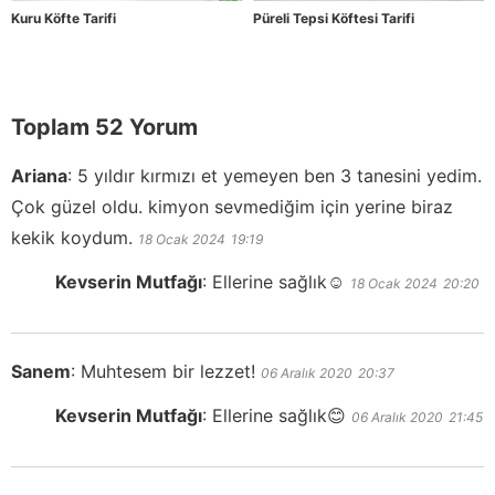
Kuru Köfte Tarifi
Püreli Tepsi Köftesi Tarifi
Toplam 52 Yorum
Ariana
:
5 yıldır kırmızı et yemeyen ben 3 tanesini yedim.
Çok güzel oldu. kimyon sevmediğim için yerine biraz
kekik koydum.
18 Ocak 2024
19:19
Kevserin Mutfağı
:
Ellerine sağlık☺️
18 Ocak 2024
20:20
Sanem
:
Muhtesem bir lezzet!
06 Aralık 2020
20:37
Kevserin Mutfağı
:
Ellerine sağlık😊
06 Aralık 2020
21:45