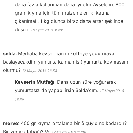
daha fazla kullanman daha iyi olur Ayselcim. 800
gram kıyma için tüm malzemeler iki katına
çıkarılmalı, 1 kg olunca biraz daha artar şeklinde
düşün.
18 Eylül 2016
19:56
selda
:
Merhaba kevser hanim köfteye yogurmaya
baslayacakdim yumurta kalmamis:( yumurta koymasam
olurmu?
17 Mayıs 2016
15:38
Kevserin Mutfağı
:
Daha uzun süre yoğurarak
yumurtasız da yapabilirsin Selda'cım.
17 Mayıs 2016
15:59
merve
:
400 gr kıyma ortalama bir ölçüyle ne kadardır?
Bir yemek tabağı? Vs
12 Mayıs 2016
11:00