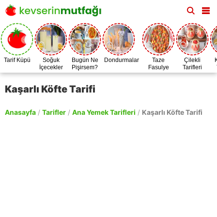
Tarif Küpü
Soğuk
Bugün Ne
Dondurmalar
Taze
Çilekli
İçecekler
Pişirsem?
Fasulye
Tarifleri
Zamanı
Kaşarlı Köfte Tarifi
Anasayfa
/
Tarifler
/
Ana Yemek Tarifleri
/
Kaşarlı Köfte Tarifi