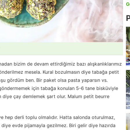
G
P
*
adan bizim de devam ettirdiğimiz bazı alışkanlıklarımız
nderilmez mesela. Kural bozulmasın diye tabağa petit
şu gördüm ben. Bir paket olsa pasta yaparsın vs.
oş göndermemek için tabağa konulan 5-6 tane bisküviyle
in diye çay demlemek şart olur. Malum petit beurre
iye hep derli toplu olmalıdır. Hatta salonda oturulmaz,
ir diye evde pijamayla gezilmez. Biri gelir diye hazırda