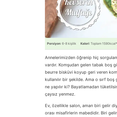
Porsiyon
: 6-8 kişilik
Kalori
: Toplam 1590kcal
Annelerimizden öğrenip hiç sorgulam
vardır. Komşudan gelen tabak boş gö
beurre bisküvi koyup geri veren kom
kullanılır bir şekilde. Ama o sırf b
ne yapılır ki? Bayatlamadan tüketils
çaysız yenmez.
Ev, özellikle salon, aman biri gelir d
orası misafirlerin mabedidir. Biri gel